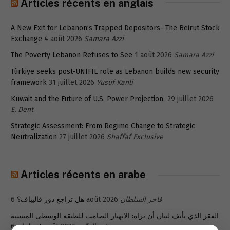
Articles récents en anglais
A New Exit for Lebanon’s Trapped Depositors- The Beirut Stock
Exchange
4 août 2026
Samara Azzi
The Poverty Lebanon Refuses to See
1 août 2026
Samara Azzi
Türkiye seeks post-UNIFIL role as Lebanon builds new security
framework
31 juillet 2026
Yusuf Kanli
Kuwait and the Future of U.S. Power Projection
29 juillet 2026
E. Dent
Strategic Assessment: From Regime Change to Strategic
Neutralization
27 juillet 2026
Shaffaf Exclusive
Articles récents en arabe
هل تراجع دور قاليباف؟
6 août 2026
فاخر السلطان
الفقر الذي يأنف لبنان أن يراه: الانهيار الصامت للطبقة الوسطى المنسية
في لبنان
6 août 2026
سمارة القزّي