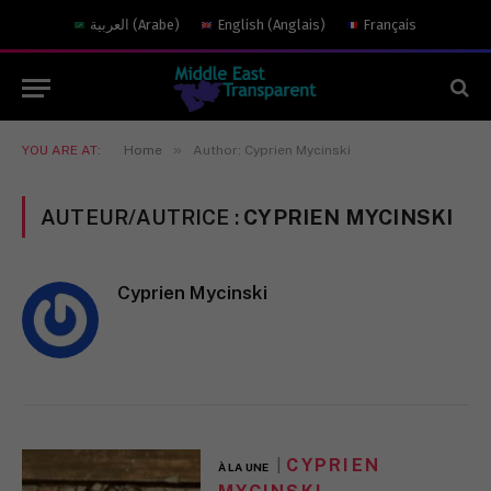
العربية
(
Arabe
)
English
(
Anglais
)
Français
»
YOU ARE AT:
Home
Author: Cyprien Mycinski
AUTEUR/AUTRICE :
CYPRIEN MYCINSKI
Cyprien Mycinski
CYPRIEN
À LA UNE