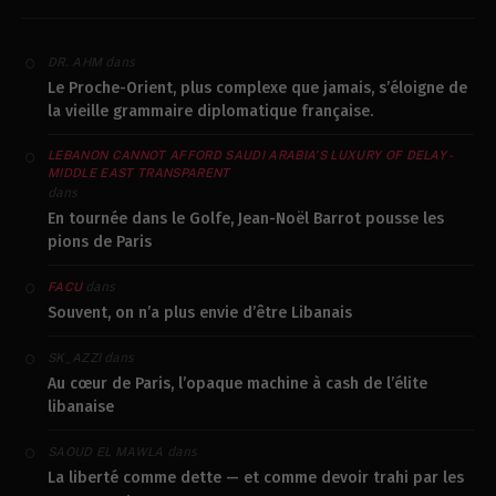
dans
DR. AHM
Le Proche-Orient, plus complexe que jamais, s’éloigne de
la vieille grammaire diplomatique française.
LEBANON CANNOT AFFORD SAUDI ARABIA’S LUXURY OF DELAY -
MIDDLE EAST TRANSPARENT
dans
En tournée dans le Golfe, Jean-Noël Barrot pousse les
pions de Paris
dans
FACU
Souvent, on n’a plus envie d’être Libanais
dans
SK_AZZI
Au cœur de Paris, l’opaque machine à cash de l’élite
libanaise
dans
SAOUD EL MAWLA
La liberté comme dette — et comme devoir trahi par les