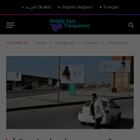
العربية
(
Arabe
)
English
(
Anglais
)
Français
»
»
»
YOU ARE AT:
Home
Categories
à la une
À Benghazi, quinze ans après, les espoirs déçus de la révolution libyenne