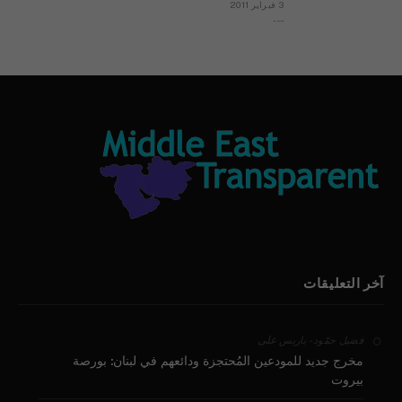
3 فبراير 2011
بيان الأقباط وحتمية التغيير ودعوة للتوقيع
آخر التعليقات
على
فضيل حمّود - باريس
مخرج جديد للمودعين المُحتجزة ودائعهم في لبنان: بورصة
بيروت