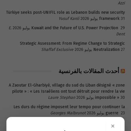
Azzi
Türkiye seeks post-UNIFIL role as Lebanon builds new security
31 يوليو 2026
framework
Yusuf Kanli
29 يوليو 2026
Kuwait and the Future of U.S. Power Projection
E.
Dent
Strategic Assessment: From Regime Change to Strategic
27 يوليو 2026
Neutralization
Shaffaf Exclusive
أحدث المقالات بالفرنسية
A Zaoutar El-Gharbiyé, village du sud du Liban désigné « zone
pilote » : « Les Israéliens ont tout détruit pour rendre la vie
30 يوليو 2026
impossible »
Laure Stephan
Les durs du régime imposent leur tempo pour continuer la
23 يوليو 2026
guerre
Georges Malbrunot
Disparus du Sud-Liban «Si cela dure encore, mon cœur ne
×
21 يوليو 2026
tiendra pas»
Libération