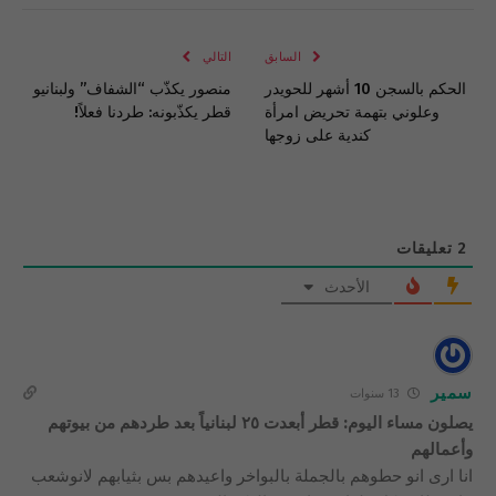
الإلكتروني
Link
السابق
التالي
الحكم بالسجن 10 أشهر للحويدر
منصور يكذّب “الشفاف” ولبنانيو
وعلوني بتهمة تحريض امرأة
قطر يكذّبونه: طردنا فعلاً!
كندية على زوجها
2
تعليقات
الأحدث
سمير
13 سنوات
يصلون مساء اليوم: قطر أبعدت ٢٥ لبنانياً بعد طردهم من بيوتهم
وأعمالهم
انا ارى انو حطوهم بالجملة بالبواخر واعيدهم بس بثيابهم لانوشعب