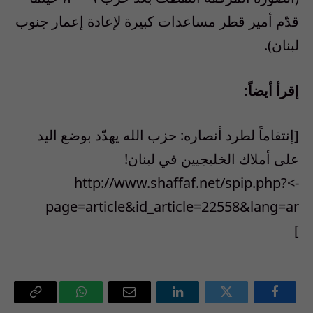
قدّم أمير قطر مساعدات كبيرة لإعادة إعمار جنوب
لبنان).
إقرأ أيضاً:
[إنتقاماً لطرد أنصاره: حزب الله يهدّد بوضع اليد
على أملاك الخليجيين في لبنان!
->http://www.shaffaf.net/spip.php?
page=article&id_article=22558&lang=ar
]
فيسبوك
تويتر
لينكدإن
البريد
واتساب
Copy