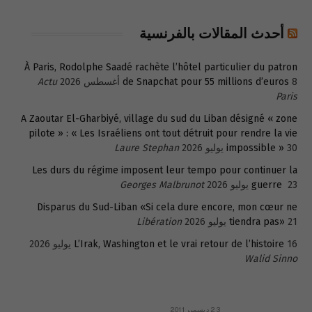
أحدث المقالات بالفرنسية
À Paris, Rodolphe Saadé rachète l’hôtel particulier du patron
8 أغسطس 2026
de Snapchat pour 55 millions d’euros
Actu
Paris
A Zaoutar El-Gharbiyé, village du sud du Liban désigné « zone
pilote » : « Les Israéliens ont tout détruit pour rendre la vie
30 يوليو 2026
impossible »
Laure Stephan
Les durs du régime imposent leur tempo pour continuer la
23 يوليو 2026
guerre
Georges Malbrunot
Disparus du Sud-Liban «Si cela dure encore, mon cœur ne
21 يوليو 2026
tiendra pas»
Libération
16 يوليو 2026
L’Irak, Washington et le vrai retour de l’histoire
Walid Sinno
23 ديسمبر 2011