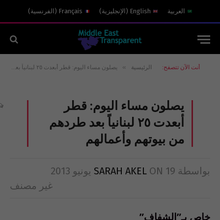
العربية
English
(
الإنجليزية
)
Français
(
الفرنسية
)
»
أنت الآن تتصفح:
الرئيسية
يصلون مساء اليوم: قطر أبعدت ٢٥ لبنانياً بعد طردهم من بيوتهم وأعمالهم
يصلون مساء اليوم: قطر
أبعدت ٢٥ لبنانياً بعد طردهم
من بيوتهم وأعمالهم
بواسطة
19 يونيو 2013
ON
SARAH AKEL
غير مصنف
خاص بـ”الشفاف”