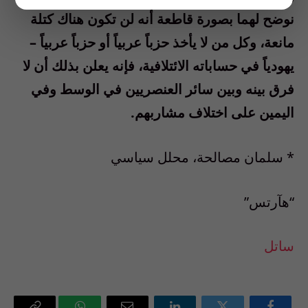
نوضح لهما بصورة قاطعة أنه لن تكون هناك كتلة
مانعة، وكل من لا يأخذ حزباً عربياً أو حزباً عربياً –
يهودياً في حساباته الائتلافية، فإنه يعلن بذلك أن لا
فرق بينه وبين سائر العنصريين في الوسط وفي
اليمين على اختلاف مشاربهم.
* سلمان مصالحة، محلل سياسي
“هآرتس”
ساتل