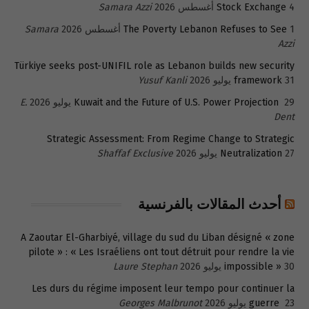
4 أغسطس 2026
Stock Exchange
Samara Azzi
1 أغسطس 2026
The Poverty Lebanon Refuses to See
Samara
Azzi
Türkiye seeks post-UNIFIL role as Lebanon builds new security
31 يوليو 2026
framework
Yusuf Kanli
29 يوليو 2026
Kuwait and the Future of U.S. Power Projection
E.
Dent
Strategic Assessment: From Regime Change to Strategic
27 يوليو 2026
Neutralization
Shaffaf Exclusive
أحدث المقالات بالفرنسية
A Zaoutar El-Gharbiyé, village du sud du Liban désigné « zone
pilote » : « Les Israéliens ont tout détruit pour rendre la vie
30 يوليو 2026
impossible »
Laure Stephan
Les durs du régime imposent leur tempo pour continuer la
23 يوليو 2026
guerre
Georges Malbrunot