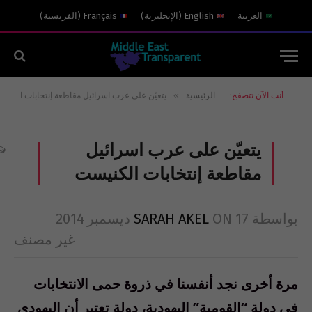
العربية
English
(
الإنجليزية
)
Français
(
الفرنسية
)
»
أنت الآن تتصفح:
الرئيسية
يتعيّن على عرب اسرائيل مقاطعة إنتخابات الكنيست
يتعيّن على عرب اسرائيل
مقاطعة إنتخابات الكنيست
بواسطة
17 ديسمبر 2014
ON
SARAH AKEL
غير مصنف
مرة أخرى نجد أنفسنا في ذروة حمى الانتخابات
في دولة “القومية” اليهودية، دولة تعتبر أن اليهودي