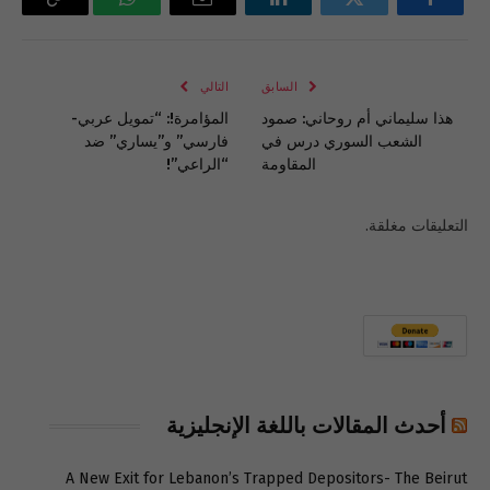
فيسبوك
تويتر
لينكدإن
البريد
واتساب
Copy
الإلكتروني
Link
السابق
التالي
هذا سليماني أم روحاني: صمود
المؤامرة!: “تمويل عربي-
الشعب السوري درس في
فارسي” و”يساري” ضد
المقاومة
“الراعي”!
التعليقات مغلقة.
أحدث المقالات باللغة الإنجليزية
A New Exit for Lebanon’s Trapped Depositors- The Beirut