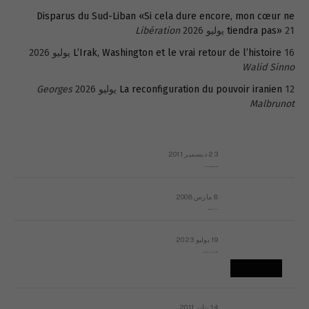
Disparus du Sud-Liban «Si cela dure encore, mon cœur ne
21 يوليو 2026
tiendra pas»
Libération
16 يوليو 2026
L’Irak, Washington et le vrai retour de l’histoire
Walid Sinno
12 يوليو 2026
La reconfiguration du pouvoir iranien
Georges
Malbrunot
23 ديسمبر 2011
عائلة المهندس طارق الربعة: أين دولة القانون والموسسات؟
8 مارس 2008
رسالة مفتوحة لقداسة البابا شنوده الثالث
19 يوليو 2023
إشكاليات التقويم الهجري، وهل يجدي هذا التقويم أيُ نفع؟
14 يناير 2011