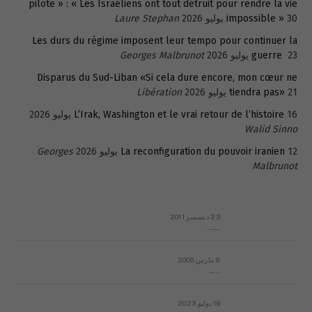
pilote » : « Les Israéliens ont tout détruit pour rendre la vie
30 يوليو 2026
impossible »
Laure Stephan
Les durs du régime imposent leur tempo pour continuer la
23 يوليو 2026
guerre
Georges Malbrunot
Disparus du Sud-Liban «Si cela dure encore, mon cœur ne
21 يوليو 2026
tiendra pas»
Libération
16 يوليو 2026
L’Irak, Washington et le vrai retour de l’histoire
Walid Sinno
12 يوليو 2026
La reconfiguration du pouvoir iranien
Georges
Malbrunot
23 ديسمبر 2011
عائلة المهندس طارق الربعة: أين دولة القانون والموسسات؟
8 مارس 2008
رسالة مفتوحة لقداسة البابا شنوده الثالث
19 يوليو 2023