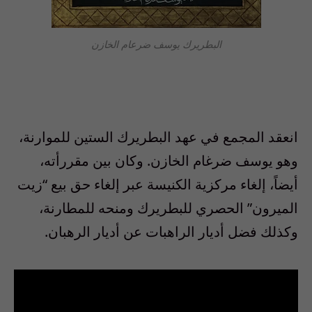
البطريرك يوسف ضرعام الخازن
انعقد المجمع في عهد البطريرك الستين للموارنة،
وهو يوسف ضرغام الخازن. وكان بين مقررأته،
أيضاً، إلغاء مركزية الكنيسة عبر إلغاء حق بيع “زيت
الميرون” الحصري للبطريرك ومنحه للمطارنة،
وكذلك فضل أديار الراهبات عن أديار الرهبان.