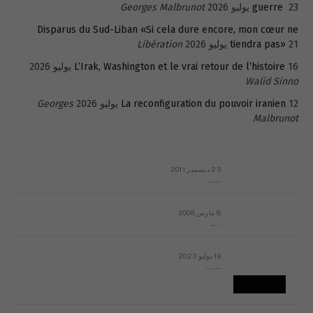
23 يوليو 2026
guerre
Georges Malbrunot
Disparus du Sud-Liban «Si cela dure encore, mon cœur ne
21 يوليو 2026
tiendra pas»
Libération
16 يوليو 2026
L’Irak, Washington et le vrai retour de l’histoire
Walid Sinno
12 يوليو 2026
La reconfiguration du pouvoir iranien
Georges
Malbrunot
23 ديسمبر 2011
عائلة المهندس طارق الربعة: أين دولة القانون والموسسات؟
8 مارس 2008
رسالة مفتوحة لقداسة البابا شنوده الثالث
19 يوليو 2023
إشكاليات التقويم الهجري، وهل يجدي هذا التقويم أيُ نفع؟