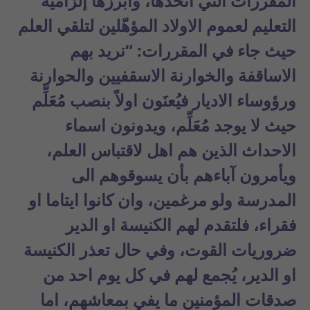
المقررات التي اتخذها، وأبرزها إلزامية
التعليم لعموم الاولاد المؤهّلين لتلقي العلم
حيث جاء في المقررات: “نريد بهم
الاساقفة والخوارنة الاسقفيين والحوارنة
ورؤوساء الاديار فيُعنَون اولاً بنصب مُعَلِّم
حيث لا يوجد مُعَلِّم، ويدونون اسماء
الاحداث الذين هم اهل لاقتباس العلم،
ويأمرون آباءهم بأن يسوقوهم الى
المدرسة ولو مرغمين، وان كانوا ايتاما او
فقراء، فلتقدم لهم الكنيسة او الدير
ضروريات القوت، وفي حال تعذر الكنيسة
او الدير، يُجمع لهم في كل يوم احد من
صدقات المؤمنين ما يفي بمعاشهم، اما