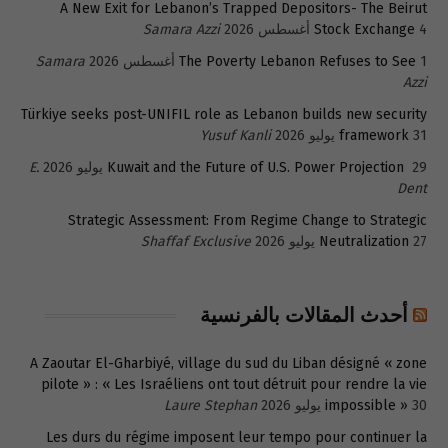
A New Exit for Lebanon’s Trapped Depositors- The Beirut
4 أغسطس 2026
Stock Exchange
Samara Azzi
1 أغسطس 2026
The Poverty Lebanon Refuses to See
Samara
Azzi
Türkiye seeks post-UNIFIL role as Lebanon builds new security
31 يوليو 2026
framework
Yusuf Kanli
29 يوليو 2026
Kuwait and the Future of U.S. Power Projection
E.
Dent
Strategic Assessment: From Regime Change to Strategic
27 يوليو 2026
Neutralization
Shaffaf Exclusive
أحدث المقالات بالفرنسية
A Zaoutar El-Gharbiyé, village du sud du Liban désigné « zone
pilote » : « Les Israéliens ont tout détruit pour rendre la vie
30 يوليو 2026
impossible »
Laure Stephan
Les durs du régime imposent leur tempo pour continuer la