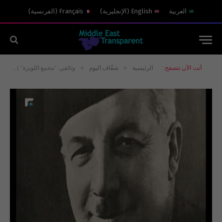
العربية
English
(
الإنجليزية
)
Français
(
الفرنسية
)
»
»
أنت الآن تتصفح:
الرئيسية
شفّاف اليوم
وثائقي: “مجمع اللويزة” (1736) ومدارس الإرساليات وأثرها في النهضة اللبنانية والعربية