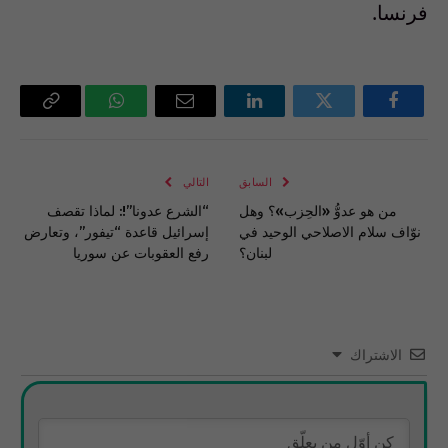
فرنسا.
فيسبوك
تويتر
لينكدإن
البريد
واتساب
Copy
الإلكتروني
Link
السابق
التالي
من هو عدوُّ «الحِزب»؟ وهل
“الشرع عدونا”!: لماذا تقصف
نوّاف سلام الاصلاحي الوحيد في
إسرائيل قاعدة “تيفور”، وتعارض
لبنان؟
رفع العقوبات عن سوريا
الاشتراك