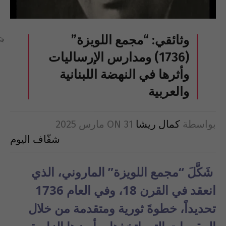
وثائقي: “مجمع اللويزة”
(1736) ومدارس الإرساليات
وأثرها في النهضة اللبنانية
والعربية
بواسطة
كمال ريشا
31 مارس 2025
ON
شفّاف اليوم
شَكَّلَ “مجمع اللويزة” الماروني، الذي
انعقد في القرن 18، وفي العام 1736
تحديداً، خطوةَ ثورية ومتقدمة من خلال