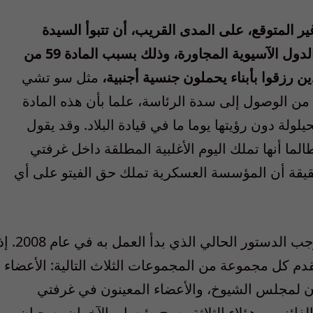
ر المتوقع، على المدى القريب، أن تتبوأ السيدة
سوتشي زعامة بلادها على غرار قريناتها في الدول الآسيوية المجاورة، وذلك بسبب المادة 59 من
ن رزقوا بأبناء يحملون جنسية أجنبية
،
مثل سو تشي
، من الوصول إلى سدة الرئاسة، علما بأن هذه المادة
لة دون رؤيتها يوما ما في قيادة البلاد. وقد يقول
الما أنها تملك اليوم الأغلبية المطلقة داخل غرفتي
حقيقة أن المؤسسة العسكرية تملك حق الفيتو على أي
إن عملية إنتخاب رئيس للبلاد تبدو معقدة بموجب الدستور الحالي الذي بدأ العمل به في ع
يقدم كل مجموعة من المجموعات الثلاث التالية: الأعضاء
ون لمجلس الشيوخ، والأعضاء المعينون في غرفتي
ئز من هؤلاء الثلاثة يصبح رئيسا، والآخران يصحبان