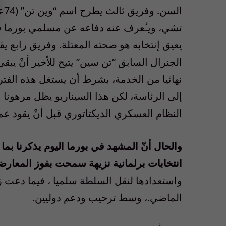
ال
تشي، ويـُعرف عنه دفاعه عن مسلمي بورما في و
يعيق إنتخابه هو صحته المعتلة. وفريق رابع يق
الجنرال السابق “تن سين” يتيح للأخير أنْ يب
نهائيا من الخدمة، بشرط أن يستغل هذه الف
إلى الرئاسة، لكن هذا السيناريو يظل مرهونا 
النظام العسكري الديكتاتوري قبل أنْ يقود عملي
والحال أنّ المشهد في بورما اليوم يذكرنا ب
انتخابات برلمانية نزيهة سمحت بفوز المعار
واستعدادها لنقل السلطة سلميا ، فيما دعت ز
الماضي.، وسط ترحيب ودعم دوليين.