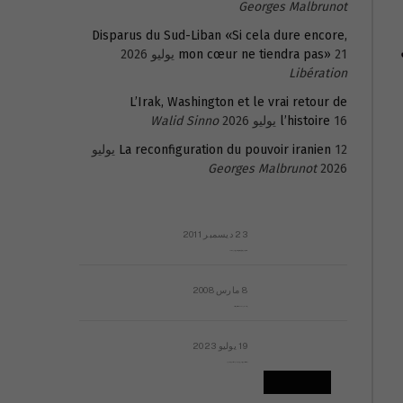
Georges Malbrunot
Disparus du Sud-Liban «Si cela dure encore,
ي
21 يوليو 2026
mon cœur ne tiendra pas»
Libération
L’Irak, Washington et le vrai retour de
16 يوليو 2026
l’histoire
Walid Sinno
La reconfiguration du pouvoir iranien
12 يوليو
Georges Malbrunot
2026
23 ديسمبر 2011
عائلة المهندس طارق الربعة: أين دولة القانون والموسسات؟
8 مارس 2008
رسالة مفتوحة لقداسة البابا شنوده الثالث
19 يوليو 2023
إشكاليات التقويم الهجري، وهل يجدي هذا التقويم أيُ نفع؟