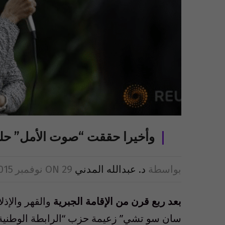
وأخيرا حققت “صوت الأمل” حلم
بواسطة
د. عبدالله المدني
29 نوفمبر 2015
ON
بعد ربع قرن من الإقامة الجبرية
والقهر والإذل
سان سو تشي” زعيمة حزب “الرابطة الوطنية 