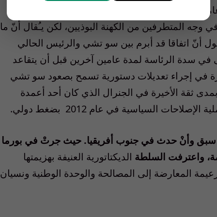
سن. وفريق ثالث يطرح اسم “وين تن” (74عاما) وهو ضابط سابق في الجيش ومن المقربين لسو
جه المتطرفين من الكهنة البوذيين، لكن يـُقال أنّ ما
ول أنّ اتفاقا قد أبرم بين سو تشي والرئيس الحالي
قى في سدة الرئاسة لمدة عامين آخرين قبل أن يتقاعد
ترة في إجراء تعديلات دستورية تسمح بصعود سو تشي
بمدى ثقة الأخيرة في الجنرال الذي كان أحد أعمدة
ة الإصلاحات السياسية في عام 2012
بضغط دولي.
ما سبق وأنْ حدث في جنوب أفريقيا. حيث جرتْ في بورما
ضة، واعترفت السلطة
الديكتاتورية العنيفة بهزيمتها
عيمة المعارضة إلى المصالحة والوحدة الوطنية ونسيان