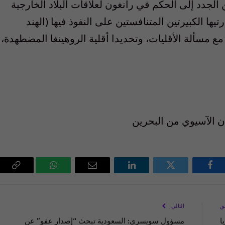
 الجدد إلى الحكم في رانغون لعلاقات البلاد الخارجية
يها الكبيرتين المتنافستين على النفوذ فيها (الهند
ع مسألة الأقليات، وتحديدا أقلية الروهينغا المضطهدة،
 الآسيوي من البحرين
فيسبوك
تويتر
لينكدإن
البريد
واتساب
Copy
الإلكتروني
Link
ق
التالي
ا
مسؤول سويسري: السعودية تبحث “إصدار عفو” عن