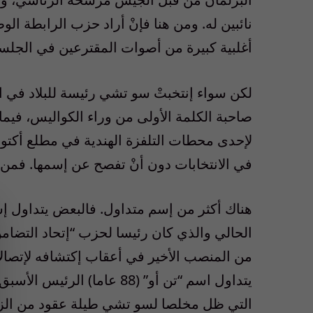
نائبين له. ومن هنا فإنْ أراد حزب الرابطة ا
أغلبية كبيرة من أصوات المقترعين في الجلسة
لكن سواء إنتخبتْ سو تشي رئيسة للبلاد في ال
صاحبة الكلمة الأولى من وراء الكواليس، فيم
لإحدى محطات التلفزة الهندية في مطلع أكتوبر
في الانتخابات دون أنْ تفصح عن إسمها. فمن
هناك أكثر من إسم متداول. فالبعض يتداول 
الحالي والذي كان رئيسا لحزب “إتحاد التضام
من المنصب الأخير في أعقاب إكتشافه لإتصالا
يتداول اسم “تن أو” (88 عا
التي ظل مخلصا لسو تشي طيلة عقود من الزم