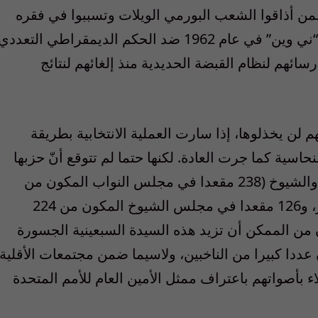
ممن أذاقوا الشعب البورمي الويلات وتسببوا في فقره
وتخلفه منذ إنقلابهم المشؤوم بقيادة الجنرال “ني وين” في عام 1962 ضد الحكم الديمقراطي التعدد
ائهم لنظام القبضة الحديدية منذ إلغائهم لنتائج
لن يخذلوها، إذا سارت العملية الانتخابية بطريقة
سية كما جرت العادة. لكنها حتما لم تتوقع أنّ حزبها
سيفوز بالأغلبية الساحقة في مجلسي النواب والشيوخ (238 مقعدا في مجلس النواب المكون من
440 مقعدا، 110 مقاعد منها مخصصة للعسكر، و126 مقعدا في مجلس الشيوخ المكون من 224
). وكان من الممكن أن تزيد هذه السيدة السبعينية الجسورة
عددا كبيرا من الناخبين، ولاسيما ضمن مجتمعات الأقلية
اء بأصواتهم باعتراف ممثل الأمين العام للأمم المتحدة