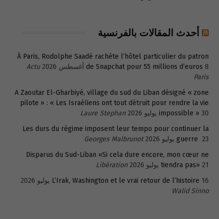
أحدث المقالات بالفرنسية
À Paris, Rodolphe Saadé rachète l’hôtel particulier du patron
8 أغسطس 2026
de Snapchat pour 55 millions d’euros
Actu
Paris
A Zaoutar El-Gharbiyé, village du sud du Liban désigné « zone
pilote » : « Les Israéliens ont tout détruit pour rendre la vie
30 يوليو 2026
impossible »
Laure Stephan
Les durs du régime imposent leur tempo pour continuer la
23 يوليو 2026
guerre
Georges Malbrunot
Disparus du Sud-Liban «Si cela dure encore, mon cœur ne
21 يوليو 2026
tiendra pas»
Libération
16 يوليو 2026
L’Irak, Washington et le vrai retour de l’histoire
Walid Sinno