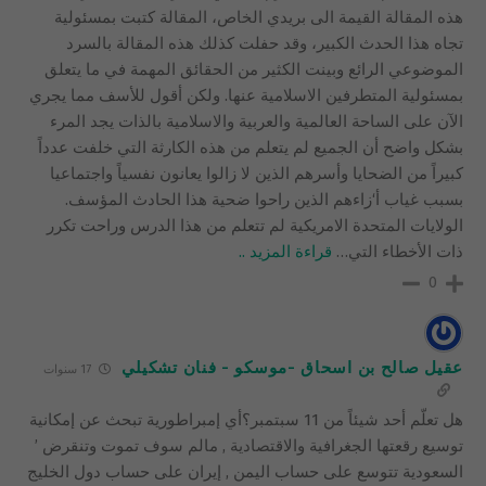
هذه المقالة القيمة الى بريدي الخاص، المقالة كتبت بمسئولية
تجاه هذا الحدث الكبير، وقد حفلت كذلك هذه المقالة بالسرد
الموضوعي الرائع وبينت الكثير من الحقائق المهمة في ما يتعلق
بمسئولية المتطرفين الاسلامية عنها. ولكن أقول للأسف مما يجري
الآن على الساحة العالمية والعربية والاسلامية بالذات يجد المرء
بشكل واضح أن الجميع لم يتعلم من هذه الكارثة التي خلفت عدداً
كبيراً من الضحايا وأسرهم الذين لا زالوا يعانون نفسياً واجتماعيا
بسبب غياب أ‘زاءهم الذين راحوا ضحية هذا الحادث المؤسف.
الولايات المتحدة الامريكية لم تتعلم من هذا الدرس وراحت تكرر
ذات الأخطاء التي
…
قراءة المزيد ..
0
عقيل صالح بن اسحاق -موسكو - فنان تشكيلي
17 سنوات
هل تعلّم أحد شيئاً من 11 سبتمبر؟أي إمبراطورية تبحث عن إمكانية
توسيع رقعتها الجغرافية والاقتصادية , مالم سوف تموت وتنقرض ’
السعودية تتوسع على حساب اليمن , إيران على حساب دول الخليج