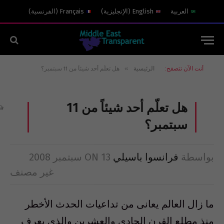
العربية
English
(
الإنجليزية
)
Français
(
الفرنسية
)
»
أنت الآن تتصفح:
الرئيسية
هل تعلّم أحد شيئاً من 11 سبتمبر؟
هل تعلّم أحد شيئاً من 11
سبتمبر؟
بواسطة
فرانسوا باسيلي
13 سبتمبر 2008
ON
غير مصنف
ما زال العالم يعانى من تداعيات الحدث الأخطر
منذ مطلع القرن الحادى والعشرين والذى يعرف