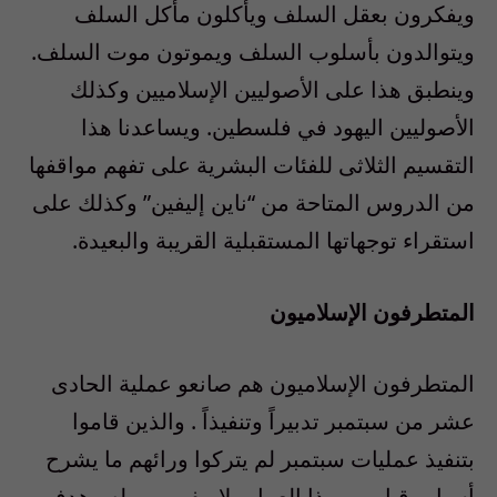
ويفكرون بعقل السلف ويأكلون مأكل السلف
ويتوالدون بأسلوب السلف ويموتون موت السلف.
وينطبق هذا على الأصوليين الإسلاميين وكذلك
الأصوليين اليهود في فلسطين. ويساعدنا هذا
التقسيم الثلاثى للفئات البشرية على تفهم مواقفها
من الدروس المتاحة من “ناين إليفين” وكذلك على
استقراء توجهاتها المستقبلية القريبة والبعيدة.
المتطرفون الإسلاميون
المتطرفون الإسلاميون هم صانعو عملية الحادى
عشر من سبتمبر تدبيراً وتنفيذاً . والذين قاموا
بتنفيذ عمليات سبتمبر لم يتركوا ورائهم ما يشرح
أسباب قيامهم بهذا العمل ولا مفهومهم له وهدفهم