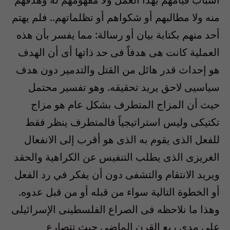
منه ولا مطالبهم أو شكواهم أو تظلماتهم.. فلم يهتم
أحد منهم بكتابة بيان أو رسالة: مما يفسر بأن هذه
العملية كانت هى هدفاً فى حد ذاتها أى أن الهدف
هو إحداث قدر هائل من القتل والتدمير دون هدف
سياسيى لاحق يريد تحقيقه. وهو تفسير محتمل
حيث أن المزاج المتطرف بشكل عام هو مزاج
تكتيكى وليس استراتيجياً فالمتطرف ينظر فقط
للفعل الذى يقوم به الذى هو أقرب إلى الانفعال
الغريزى الذى يطلب التنفيس عن الكراهية والحقد
ويريد الانتقام والتشفى دون أن يفكر في رد الفعل
أو الخطوة التالية سواء من قبله أو من قبل عدوه.
وهذا ما نلاحظه فى الصراع الفلسطينى الإسرائيلى
على مدى ربع القرن الماضى حيث تتصارع