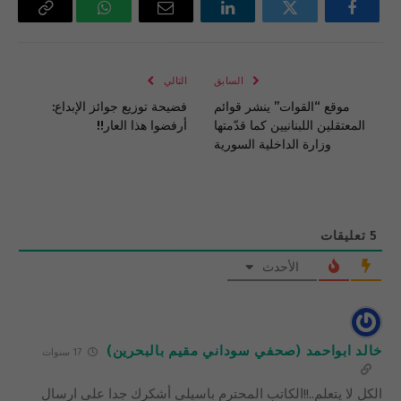
فيسبوك
تويتر
لينكدإن
البريد
واتساب
Copy
الإلكتروني
Link
السابق
التالي
موقع “القوات” ينشر قوائم
فضيحة توزيع جوائز الإبداع:
المعتقلين اللبنانيين كما قدّمتها
أرفضوا هذا العار!!
وزارة الداخلية السورية
5
تعليقات
الأحدث
خالد ابواحمد (صحفي سوداني مقيم بالبحرين)
17 سنوات
الكل لا يتعلم..!!الكاتب المحترم باسيلي أشكرك جدا على ارسال