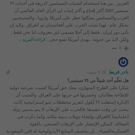
العربي , من هنا استخدام الشباب المسلمين كذريعة في أحداث 11
سبتمبر 2001 أكثر إقناع و أكثر إثبات لي الرأي العام العالمي أن
العرب والمسلمين يشكلوا خطر على أمريكا, وارويا , والمسيحيين
بشكل عام , لهدا شنت الحرب على أفغانستان ثم العراق , ولابد إن
يأتي دور إيران , فقط إلى أجلا مسمى غير معروف, لنا نحن فقط ,
ولكن لابد من حدوثه , بهدى أمريكا تضع حجر
…
قراءة المزيد ..
0
نادر قريط
17 سنوات
هل تعلّم أحد شيئاً من 11 سبتمبر؟
شكرا على الطرح المتوازن، معك حق أمريكا كسبت شرعية دولية
للإطاحة بطالبان، وخسرتها في حربها على العراق.. والسبب أن
الإدارة إستغلت 11 أيلول لتعزيز مخططات جيو إستراتيجية كانت
تبحث عن وقت تنفيذها. فالحرب على الإرهاب لا يتم بتدمير دولة
(علمانية) كالعراق، وإنشاء دويلات دينية مكانه. وكما ذكرت في
المقالة، لايمكن الإنتصار على الإرهاب الشبحي، بالقوة
العسكريةالعمياء .. بل بتجفيف المنابع الأيديولوجية له (في السعودية