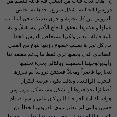
إن هناك ثلاث فئات من البشر, فئة قابلة للتعلم من
دروسها الحياتية بشكل سريع, تجدها تستخلص
الدروس من كل تجربة وتجرى تعديلات فى أساليب
عملها وتفكيرها لتحقق النجاح الأكبر مستقبلاً, وفئة
ثانية قابلة للتعلم ولكنها تستخلص الدرس الخطأ
من كل تجربة بسبب خضوع رؤيتها لنوع من العمى
العقائدى الذى يجعلها ترى فقط ما يدعم معتقداتها
وأيديولوجيتها المسبقة وبالتالي يجيء تحليلها
لتجاربها قاصراً ومخلاً, فستنتج دروساً لم تفرزها
التجربة الواقعية. وبذلك تكون عرضة لتكرار
أخطائها بحذافيرها أو بشكل مشابه كل مرة, ومن
هؤلاء القيادة العراقية التي كان على رأسها صدام
حسين والتي لم تتعلم سوى الدروس الخطأ من
التجربة الناصرية فى مصر ومن تجاربها هي نفسها