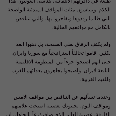
طبعاً، في ذاكرتهم الانتقائية، يتناسى العونيون هذا
الكلام. ويتناسون مئات المواقف المبدئية الواضحة
التي طالما رددوها وتفاخروا بها، والتي تتناقض
بالكامل مع مواقفهم الحالية.
ولم يكتفِ الرفاق بطي الصفحة، بل ذهبوا ابعد
بكثير. اقاموا تحالفاً استراتيجياً مع سوريا وايران.
حتى انهم اصبحوا جزءاً من المنظومة الاقليمية
التابعة لايران. واصبحوا يجاهرون بعدائهم للغرب
وللقيم الغربية.
وعندما تسألهم عن التناقض بين مواقف الامس
ومواقف اليوم، يجيبونك بعصبية اصبحت علامتهم
الفارقة، عصبية العالم الذي ضاق ذرعاً بالجاهل، ان