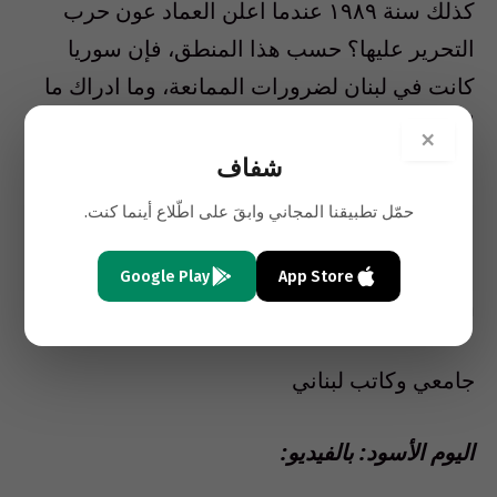
كذلك سنة ١٩٨٩ عندما اعلن العماد عون حرب
التحرير عليها؟ حسب هذا المنطق، فإن سوريا
كانت في لبنان لضرورات الممانعة، وما ادراك ما
الممانعة، ولحماية خاصرتها. فلماذا لم يتفهم العماد
×
عون هذا الامر حينذاك؟ ولو فعل لوفّر على
شفاف
اللبنانيين جولة اضافية من الحرب، ولبقي الجنود
حمّل تطبيقنا المجاني وابقَ على اطّلاع أينما كنت.
الذين يُصلّى اليوم في ذكراهم على قيد الحياة.
Google Play
App Store
kamal.yazigi@hotmail.com
جامعي وكاتب لبناني
اليوم الأسود: بالفيديو: