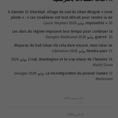
A Zaoutar El-Gharbiyé, village du sud du Liban désigné « zone
pilote » : « Les Israéliens ont tout détruit pour rendre la vie
30 يوليو 2026
impossible »
Laure Stephan
Les durs du régime imposent leur tempo pour continuer la
23 يوليو 2026
guerre
Georges Malbrunot
Disparus du Sud-Liban «Si cela dure encore, mon cœur ne
21 يوليو 2026
tiendra pas»
Libération
16 يوليو 2026
L’Irak, Washington et le vrai retour de l’histoire
Walid Sinno
12 يوليو 2026
La reconfiguration du pouvoir iranien
Georges
Malbrunot
23 ديسمبر 2011
عائلة المهندس طارق الربعة: أين دولة القانون والموسسات؟
8 مارس 2008