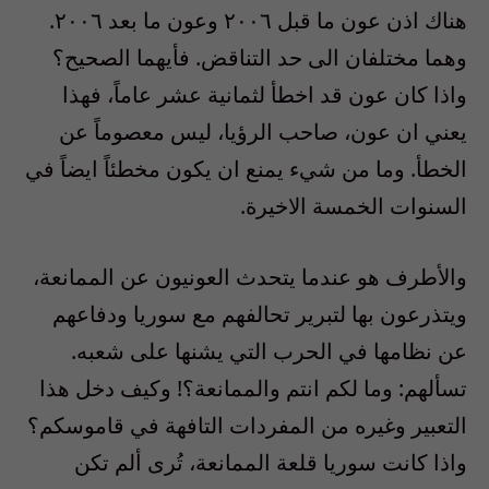
هناك اذن عون ما قبل ٢٠٠٦ وعون ما بعد ٢٠٠٦.
وهما مختلفان الى حد التناقض. فأيهما الصحيح؟
واذا كان عون قد اخطأ لثمانية عشر عاماً، فهذا
يعني ان عون، صاحب الرؤيا، ليس معصوماً عن
الخطأ. وما من شيء يمنع ان يكون مخطئاً ايضاً في
السنوات الخمسة الاخيرة.
والأطرف هو عندما يتحدث العونيون عن الممانعة،
ويتذرعون بها لتبرير تحالفهم مع سوريا ودفاعهم
عن نظامها في الحرب التي يشنها على شعبه.
تسألهم: وما لكم انتم والممانعة؟! وكيف دخل هذا
التعبير وغيره من المفردات التافهة في قاموسكم؟
واذا كانت سوريا قلعة الممانعة، تُرى ألم تكن