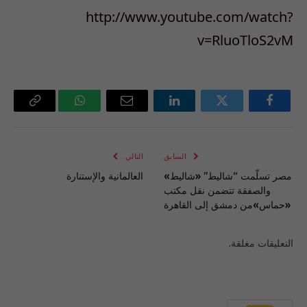
http://www.youtube.com/watch?
v=RluoTloS2vM
فيسبوك
تويتر
لينكدإن
البريد
واتساب
Copy
الإلكتروني
Link
السابق
التالي
مصر تسلّمت “شاليط” «شاليط»
العالمانية والإستنارة
والصفقة تتضمن نقل مكتب
«حماس»من دمشق إلى القاهرة
التعليقات مغلقة.