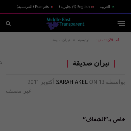
العربية
English
(
الإنجليزية
)
Français
(
الفرنسية
)
»
أنت الآن تتصفح:
الرئيسية
نيران صديقة
نيران صديقة
بواسطة
13 أكتوبر 2011
ON
SARAH AKEL
غير مصنف
خاص بـ”الشفاف”