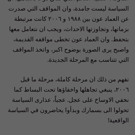
السياسة ليست جامدة، وان المواقف التي صدرت
عن العماد عون بين ١٩٨٨ و ٢٠٠٦ كانت مرتبطة
بزمانها، وتجاوزتها الاحداث، ويجب ان نتعامل معها
بتحفظ. وان العماد عون تخطى مواقفه القديمة،
واصبح يرى الصورة بوضوح اكبر، واتخذ المواقف
التي تتناسب مع المرحلة الجديدة.
نفهم من ذلك ان مرحلة كاملة، مرحلة ما قبل
٢٠٠٦، ينبغي تجاهلها واخفاؤها تحت البساط كما
نخفي الاوساخ على عجل. عجباً، عذارى السياسة
تحولوا الى بسمارك وبدأوا يحاضرون في السياسة
الواقعية!