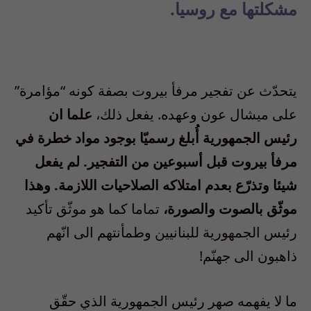
مشكلتها مع روسيا.
يتحدّث عن تفجير مرفأ بيروت بصفة كونه “مؤامرة”
على ميشال عون وعهده. يفعل ذلك،
علما ان
رئيس الجمهورية أُبلغ رسميّا بوجود مواد خطرة في
مرفأ بيروت قبل أسبوعين من التفجير. لم يفعل
شيئا وتذرّع بعدم امتلاكه الصلاحيات اللازمة. وهذا
موثّق بالصوت والصورة،
تماما كما هو موثّق تأكيد
رئيس الجمهورية للبنانيين وطمأنتهم الى انّهم
ذاهبون الى جهنّم!
ما لا يفهمه صهر رئيس الجمهورية الذي حقّق