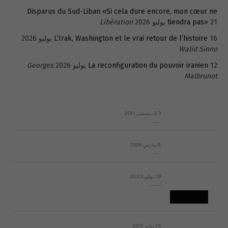
Disparus du Sud-Liban «Si cela dure encore, mon cœur ne
21 يوليو 2026
tiendra pas»
Libération
16 يوليو 2026
L’Irak, Washington et le vrai retour de l’histoire
Walid Sinno
12 يوليو 2026
La reconfiguration du pouvoir iranien
Georges
Malbrunot
23 ديسمبر 2011
عائلة المهندس طارق الربعة: أين دولة القانون والموسسات؟
8 مارس 2008
رسالة مفتوحة لقداسة البابا شنوده الثالث
19 يوليو 2023
إشكاليات التقويم الهجري، وهل يجدي هذا التقويم أيُ نفع؟
14 يناير 2011