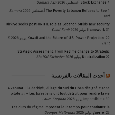
4 أغسطس 2026
Stock Exchange
Samara Azzi
1 أغسطس 2026
The Poverty Lebanon Refuses to See
Samara
Azzi
Türkiye seeks post-UNIFIL role as Lebanon builds new security
31 يوليو 2026
framework
Yusuf Kanli
29 يوليو 2026
Kuwait and the Future of U.S. Power Projection
E.
Dent
Strategic Assessment: From Regime Change to Strategic
27 يوليو 2026
Neutralization
Shaffaf Exclusive
أحدث المقالات بالفرنسية
A Zaoutar El-Gharbiyé, village du sud du Liban désigné « zone
pilote » : « Les Israéliens ont tout détruit pour rendre la vie
30 يوليو 2026
impossible »
Laure Stephan
Les durs du régime imposent leur tempo pour continuer la
23 يوليو 2026
guerre
Georges Malbrunot