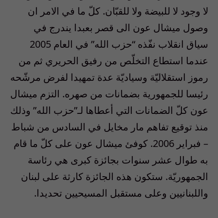
لا وجود لا للبيضة ولا للقبّان. كلّ ما في الامر ان
وصول ميشال عون الى قصر بعبدا يندرج في
سياق انقلاب نفّذه “حزب الله” في العام 2005
عندما استطاع التخلّص من رفيق الحريري ثم من
رموز استقلاليّة وسياديّة عدة تمهيدا لفرض مرشّحه
رئيسا للجمهورية بضمانات من صهره. التزم ميشال
عون كلّ الضمانات التي أعطاها لـ”حزب الله” وذلك
منذ توقيع تفاهم مار مخايل في السادس من شباط
– فبراير 2006. كوفئ ميشال عون على كلّ ما قام
به طوال عشر سنوات بجائزة كبرى هي رئاسة
الجمهوريّة. ستكون هذه الجائزة كارثة على لبنان
واللبنانيين وعلى مستقبل المسيحيين تحديدا.