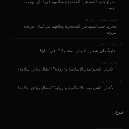
مخرج جديد للمودعين المُحتجزة ودائعهم في لبنان: بورصة
بيروت
على
فضيل حمّود - باريس
مخرج جديد للمودعين المُحتجزة ودائعهم في لبنان: بورصة
بيروت
على
بيار عقل
تعليقاً على شعار “العيش المشترك”.. في لبنان!
على
قارىء
“الأخبار” الشيوعية ـ الإسلامية و”رواية” اعتقال رياض سلامة!
على
قارىء
“الأخبار” الشيوعية ـ الإسلامية و”رواية” اعتقال رياض سلامة!
تبرع