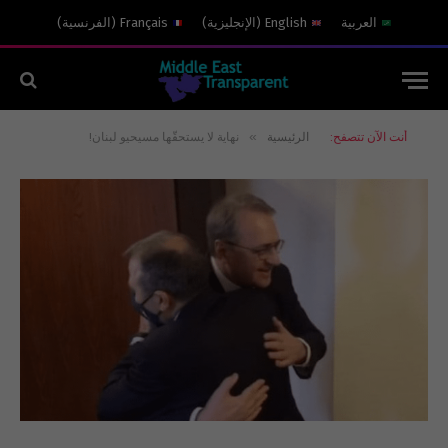
العربية
English
(
الإنجليزية
)
Français
(
الفرنسية
)
»
أنت الآن تتصفح:
الرئيسية
نهاية لا يستحقّها مسيحيو لبنان!