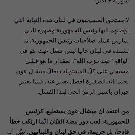
سوريّة لا اكثر.
لا يستحق المسيحيون في لبنان هذه النهاية التي
اوصلهم اليها رئيس الجمهورية وصهره الذي
يمارس عمليا صلاحيات رئيس الجمهورية. ما
نشهده في لبنان حاليا ليس فشل عهد، هو في
الواقع “عهد حزب الله”، بمقدار ما هو فشل
مسيحي على كلّ المستويات يظلّ ميشال عون
بحساباته الصغيرة افضل تعبير عنه، فيما يعتبر
جبران باسيل الرمز الحيّ لهذا الفشل.
من اعتقد ان ميشال عون يستطيع، كرئيس
للجمهورية، لعب دور بيضة القبّان انّما ارتكب خطأ
فادحا، بل جريمة، في حق لبنان واللبنانيين.
تبيّن انه