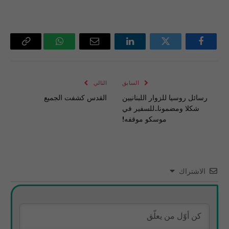
فيسبوك
تويتر
لينكدإن
البريد
واتساب
Copy
الإلكتروني
Link
السابق
التالي
رسائل روسيا للزوار اللبنانيين
القدس كشفت الجميع
شكلا ومضمونا..للسفير في
موسكو موقفه!
الاشتراك