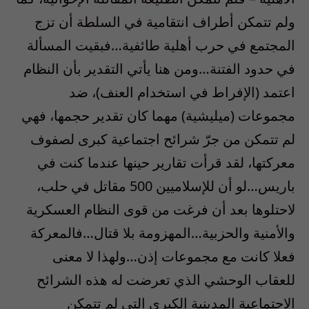
ولم تتمكن أطراف انتقامية في السلطة أن تزج
المجتمع في حرب أهلية طائفية…فبقيت المسألة
في حدود الفتنة…ومن هنا يأتي التقدير بأن النظام
اعتمد (الإفراط في استخدام العنف)، ضد
مجموعات (ميليشية) مهما كان تقدير حجمها، فهي
لم تتمكن من جرّ شرائح اجتماعية كبرى لصفوف
معركتها، لقد قرأت تقارير حينها عندما كنت في
باريس…لو أن للإسلاميين 500 مقاتل في حلب،
لاحتلوها بعد أن فرغت من قوى النظام العسكرية
والأمنية والحزبية…المهزومة بلا قتال…فالمعركة
فعلا كانت مع مجموعات إذن…ولهذا لا معنى
للعقاب الوحشي الذي تعرضت له هذه الشرائح
الاجتماعية المدينية الكبرى التي لم تتمكن