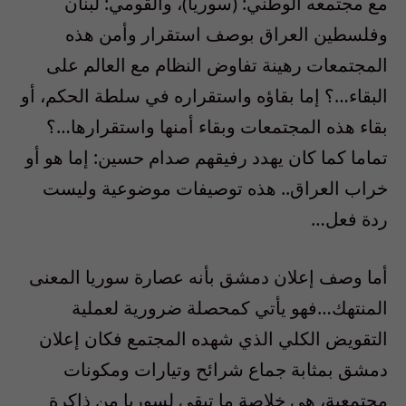
مع مجتمعه الوطني: (سوريا)، والقومي: لبنان
وفلسطين العراق بوصف استقرار وأمن هذه
المجتمعات رهينة تفاوض النظام مع العالم على
البقاء…؟ إما بقاؤه واستقراره في سلطة الحكم، أو
بقاء هذه المجتمعات وبقاء أمنها واستقرارها…؟
تماما كما كان يهدد رفيقهم صدام حسين: إما هو أو
خراب العراق.. هذه توصيفات موضوعية وليست
ردة فعل…
أما وصف إعلان دمشق بأنه عصارة سوريا المعنى
المنتهك…فهو يأتي كمحصلة ضرورية لعملية
التقويض الكلي الذي شهده المجتمع فكان إعلان
دمشق بمثابة جماع شرائح وتيارات ومكونات
مجتمعية، هي خلاصة ما تبقى لسوريا من ذاكرة