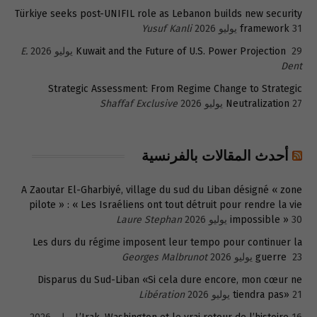
Türkiye seeks post-UNIFIL role as Lebanon builds new security
31 يوليو 2026
framework
Yusuf Kanli
29 يوليو 2026
Kuwait and the Future of U.S. Power Projection
E.
Dent
Strategic Assessment: From Regime Change to Strategic
27 يوليو 2026
Neutralization
Shaffaf Exclusive
أحدث المقالات بالفرنسية
A Zaoutar El-Gharbiyé, village du sud du Liban désigné « zone
pilote » : « Les Israéliens ont tout détruit pour rendre la vie
30 يوليو 2026
impossible »
Laure Stephan
Les durs du régime imposent leur tempo pour continuer la
23 يوليو 2026
guerre
Georges Malbrunot
Disparus du Sud-Liban «Si cela dure encore, mon cœur ne
21 يوليو 2026
tiendra pas»
Libération