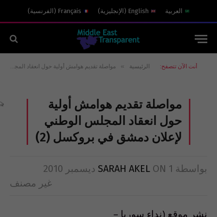
العربية
English
(
الإنجليزية
)
Français
(
الفرنسية
)
»
أنت الآن تتصفح:
الرئيسية
مواصلة تقديم هوامش أولية حول انعقاد المجلس الوطني لإعلان دمشق في بروكسل (2)
مواصلة تقديم هوامش أولية
حول انعقاد المجلس الوطني
لإعلان دمشق في بروكسل (2)
بواسطة
1 ديسمبر 2010
ON
SARAH AKEL
غير مصنف
نشر موقع (نداء سوريا –