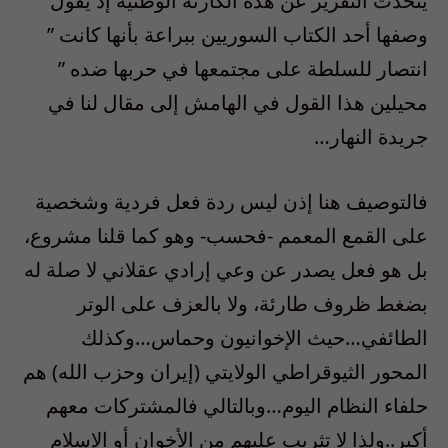
يتحدث التقرير عن هذه الكارثة الوطنية إذ يقول ”
وصفها أحد الكتاب السوريين ببراعة بأنها كانت ”
انتصار للسلطة على مجتمعها في حربها ضده ”
محيلين هذا القول في الهامش إلى مقال لنا في
جريدة النهار…
فالتوصيف هنا إذن ليس ردة فعل فردية وشخصية
على القمع المعمم -فحسب- وهو كما قلنا مشروع،
بل هو فعل يصدر عن وعي إرادي عقلاني لا صلة له
بضغط ظروف طارئة، ولا بالعزف على الوتر
الطائفي…حيث الإخوانيون وحماس…وكذلك
المحور الثيوقراطي الولايتي (إيران وحزب الله) هم
حلفاء النظام اليوم…وبالتالي فالمشتركات معهم
أكبر..ولذا لا تثريب عليهم من الأخوان أو الإسلام