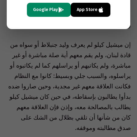
بدوره ولم يقم أي اتصال معه بل وانتقد موقفه
Google Play
App Store
وموقف المثقفين السوريين لأنهم صدقوا النظام
ووعوده الإصلاحية.
إن ميشيل كيلو لم يعرف وليد جنبلاط أو سواه من
قادة لبنان، ولم يقم معهم أية صلة مباشرة أو غير
مباشرة، ولم يكاتبهم أو يراسلهم كما لم يكاتبوه أو
يراسلوه، والسبب جلي وبسيط: كانوا مع النظام
فكانت العلاقة معهم غير مجدية، وحين صاروا ضده
بدأوا يطالبون بإسقاطه، في حين كان ميشيل كيلو
يطالب بالمصالحة معه، وإذن فإن العلاقة معهم
كان من شأنها أن تلقي بظلال من الشك على
صدق مطالبته وموقفه.