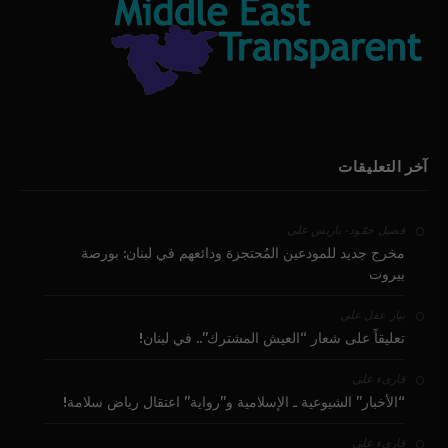
آخر التعليقات
على
فضيل حمّود - باريس
مخرج جديد للمودعين المُحتجزة ودائعهم في لبنان: بورصة
بيروت
على
بيار عقل
تعليقاً على شعار “العيش المشترك”.. في لبنان!
على
قارىء
“الأخبار” الشيوعية ـ الإسلامية و”رواية” اعتقال رياض سلامة!
على
قارىء