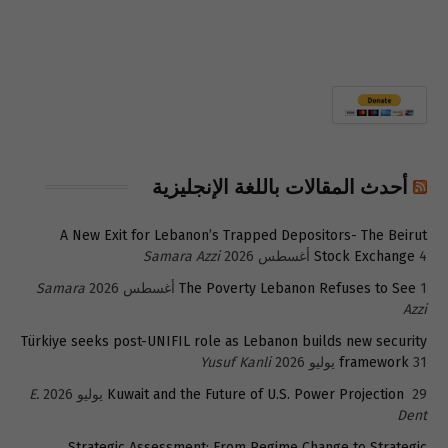
أحدث المقالات باللغة الإنجليزية
A New Exit for Lebanon’s Trapped Depositors- The Beirut
4 أغسطس 2026
Stock Exchange
Samara Azzi
1 أغسطس 2026
The Poverty Lebanon Refuses to See
Samara
Azzi
Türkiye seeks post-UNIFIL role as Lebanon builds new security
31 يوليو 2026
framework
Yusuf Kanli
29 يوليو 2026
Kuwait and the Future of U.S. Power Projection
E.
Dent
Strategic Assessment: From Regime Change to Strategic