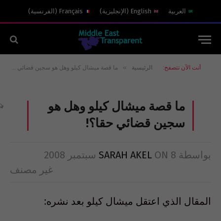
العربية
English
(
الإنجليزية
)
Français
(
الفرنسية
)
»
أنت الآن تتصفح:
الرئيسية
ما قصة ميشال كيلو وهل هو سجين قضائي حقا؟!
ما قصة ميشال كيلو وهل هو
سجين قضائي حقا؟!
بواسطة
8 سبتمبر 2008
ON
SARAH AKEL
غير مصنف
المقال الذي اعتقل ميشال كيلو بعد نشره: