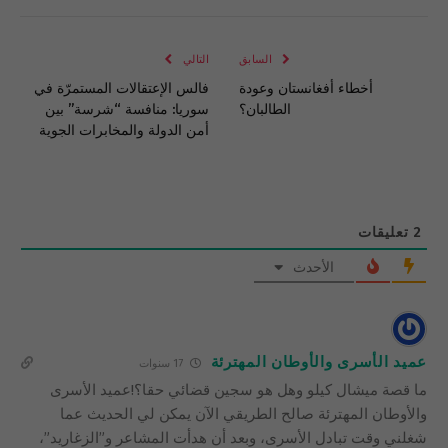
الإلكتروني
Link
السابق
التالي
أخطاء أفغانستان وعودة
فالس الإعتقالات المستمرّة في
الطالبان؟
سوريا: منافسة “شرسة” بين
أمن الدولة والمخابرات الجوية
2
تعليقات
الأحدث
عميد الأسرى والأوطان المهترئة
17 سنوات
ما قصة ميشال كيلو وهل هو سجين قضائي حقا؟!عميد الأسرى
والأوطان المهترئة صالح الطريقي الآن يمكن لي الحديث عما
شغلني وقت تبادل الأسرى، وبعد أن هدأت المشاعر و”الزغاريد”،