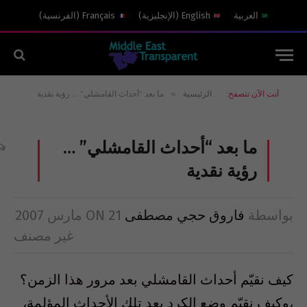
العربية
English
(
الإنجليزية
)
Français
(
الفرنسية
)
»
أنت الآن تتصفح:
الرئيسية
ما بعد “أحداث القامشلي” … رؤية نقدية
ما بعد “أحداث القامشلي” …
رؤية نقدية
بواسطة
فاروق حجي مصطفى
21 مارس 2007
ON
غير مصنف
كيف نقيّم أحداث القامشلي بعد مرور هذا الزمن؟
،وكيف نقيّم وضع الكرد بعد تلك الأحداث المؤلمة،