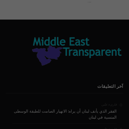
بيان الأقباط وحتمية التغيير ودعوة للتوقيع
آخر التعليقات
على
قارىء
الفقر الذي يأنف لبنان أن يراه: الانهيار الصامت للطبقة الوسطى
المنسية في لبنان