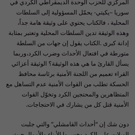
المركزي للحزب الوحدة الديمقراطي الكردي في
سوريا –يكيتي- يحمّل المسؤولية إلى السلطات
المحلية ، فالكتاب يحتوي على وثيقة هامة جداً،
وهذه الوثيقة تدين السلطات المحلية وتعتبر بمثابة
إدانة كبرى .الكتاب يقول إن جهات من السلطة
متورطة في افتعال الأحداث وضرب الكرد،وربما
يسأل القارئ ما هي هذه الوثيقة؟ الوثيقة أعزائي
القراء تعميم من اللجنة الأمنية برئاسة محافظ
الحسكة تطلب من القوات الأمنية عدم التساهل مع
المتظاهرين والمحتجين الكرد وتخوّل القوات
الأمنية قتل كل من يشارك في الاحتجاجات.
دون شك إن “أحداث القامشلي” والتي جلبت
الويلات على الكرد وخسروا الأبناء والأموال حيث