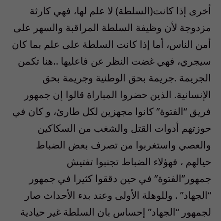
أخرى إذا كانت(السلطة) لا علم لها، فهي كارثة
مزدوجة لأن وظيفة السلطة المراقبة والسهر على
أمن الناس، أما إذا كانت السلطة على علم بما كان
سيجري، فهي غضت النظر عن فاعليها ..هنا تكمن
الجريمة .جريمة بحق الوطنية وجريمة بحق
الإنسانية. الذين حضروا المباراة قالوا إن جمهور
فريق “الفتوة” كانوا مجهزين لكل طارئ، و كان في
حوزتهم أدوات القتل والشغب من السكاكين
والعصي واستغربوا من تصرف بعض الضباط
حيالهم ، فهؤلاء الضباط تجنبوا تفتيش
جمهور”الفتوة” في حين دققوا كثيرا في جمهور
“الجهاد” . وللوهلة الأولى وعند بدء الأحداث صار
لجمهور “الجهاد” إحساس بان السلطة غير حيادية