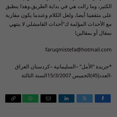
الكثير، وما زالت هي في بداية الطريق.وهذا ينطبق
على مثقفينا أيضا، ولعل الكلام وعندما يكون مقاربة
مع الأحداث المؤلمة ك”أحداث القامشلي لا ينتهي
بمقال أو بمقالين!
faruqmistefa@hotmail.com
*جريدة “الأمل” –السليمانية –كردستان العراق
-العدد(45)الخميس 15/3/2007السنة الثالثة
فيسبوك
تويتر
لينكدإن
البريد
واتساب
Copy
الإلكتروني
Link