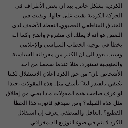
الكردية بشكل خاص. بيد إن بعض الأطراف في
الحركة الكردية بقيت على حالها، وبقيت في
الخندق المناطقي العصبوي.النقطة الأضعف لدى
البعض هو أنه لا يملك أي مشروع واضح وكما انه
يخطأ في توجيه الخطاب السياسي والإعلامي
وسبب يعود الى ان الكثير من مفرداته السياسية
والمنهجية تستورد، مثلا عندما سمعنا من احد
الأشخاص بان” من حق الكرد إعلان الاستقلال لكننا
نكتفي بالفيدرالية” نأسف مثل هذه المقولات ،حبذا
لو عرف صاحب هذه المقولات ماذا يعني من إطلاق
مثل هذه القنبلة؟ ومن سيدفع فاتورة هذا الخطأ
الفظيع؟ .العاقل والمنطقي يعرف إن استقلال
الكرد لا يتم في ضوء التوزيع الديمغرافي