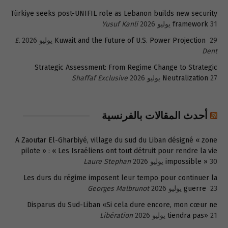
Türkiye seeks post-UNIFIL role as Lebanon builds new security
31 يوليو 2026
framework
Yusuf Kanli
29 يوليو 2026
Kuwait and the Future of U.S. Power Projection
E.
Dent
Strategic Assessment: From Regime Change to Strategic
27 يوليو 2026
Neutralization
Shaffaf Exclusive
أحدث المقالات بالفرنسية
A Zaoutar El-Gharbiyé, village du sud du Liban désigné « zone
pilote » : « Les Israéliens ont tout détruit pour rendre la vie
30 يوليو 2026
impossible »
Laure Stephan
Les durs du régime imposent leur tempo pour continuer la
23 يوليو 2026
guerre
Georges Malbrunot
Disparus du Sud-Liban «Si cela dure encore, mon cœur ne
21 يوليو 2026
tiendra pas»
Libération