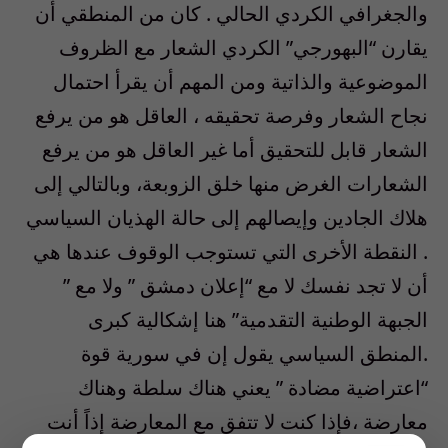
والجغرافي الكردي الحالي . كان من المنطقي أن
يقارن “البهورجي” الكردي الشعار مع الظروف
الموضوعية والذاتية ومن المهم أن يقرأ احتمال
نجاح الشعار وفرصة تحقيقه ، العاقل هو من يرفع
الشعار قابل للتحقيق أما غير العاقل هو من يرفع
الشعارات الغرض منها خلق الزوبعة، وبالتالي إلى
هلاك الجادين وإيصالهم إلى حالة الهذيان السياسي
. النقطة الأخرى التي تستوجب الوقوف عندها هي
أن لا تجد نفسك لا مع “إعلان دمشق ” ولا مع ”
الجبهة الوطنية التقدمية” هنا إشكالية كبرى
.المنطق السياسي يقول إن في سورية قوة
“اعتراضية مضادة ” يعني هناك سلطة وهناك
معارضة ،فإذا كنت لا تتفق مع المعارضة إذاً أنت