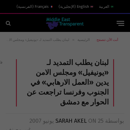
العربية
English
(
الإنجليزية
)
Français
(
الفرنسية
)
»
أنت الآن تتصفح:
الرئيسية
لبنان يطلب التمديد لـ «يونيفيل» ومجلس الامن يدين «العمل الارهابي» في الجنوب وفرنسا تراجعت عن الحوار مع دمشق
لبنان يطلب التمديد لـ
«يونيفيل» ومجلس الامن
يدين «العمل الارهابي» في
الجنوب وفرنسا تراجعت عن
الحوار مع دمشق
بواسطة
25 يونيو 2007
ON
SARAH AKEL
غير مصنف