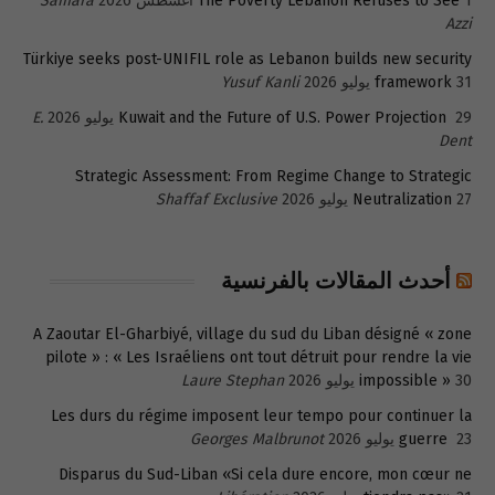
1 أغسطس 2026
The Poverty Lebanon Refuses to See
Samara
Azzi
Türkiye seeks post-UNIFIL role as Lebanon builds new security
31 يوليو 2026
framework
Yusuf Kanli
29 يوليو 2026
Kuwait and the Future of U.S. Power Projection
E.
Dent
Strategic Assessment: From Regime Change to Strategic
27 يوليو 2026
Neutralization
Shaffaf Exclusive
أحدث المقالات بالفرنسية
A Zaoutar El-Gharbiyé, village du sud du Liban désigné « zone
pilote » : « Les Israéliens ont tout détruit pour rendre la vie
30 يوليو 2026
impossible »
Laure Stephan
Les durs du régime imposent leur tempo pour continuer la
23 يوليو 2026
guerre
Georges Malbrunot
Disparus du Sud-Liban «Si cela dure encore, mon cœur ne