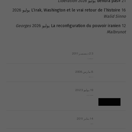
21 يوليو 2026
tiendra pas»
Libération
16 يوليو 2026
L’Irak, Washington et le vrai retour de l’histoire
Walid Sinno
12 يوليو 2026
La reconfiguration du pouvoir iranien
Georges
Malbrunot
23 ديسمبر 2011
عائلة المهندس طارق الربعة: أين دولة القانون والموسسات؟
8 مارس 2008
رسالة مفتوحة لقداسة البابا شنوده الثالث
19 يوليو 2023
إشكاليات التقويم الهجري، وهل يجدي هذا التقويم أيُ نفع؟
14 يناير 2011
ماذا يحدث في ليبيا اليوم الجمعة؟