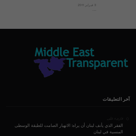
3 فبراير 2011
بيان الأقباط وحتمية التغيير ودعوة للتوقيع
آخر التعليقات
على
قارىء
الفقر الذي يأنف لبنان أن يراه: الانهيار الصامت للطبقة الوسطى
المنسية في لبنان