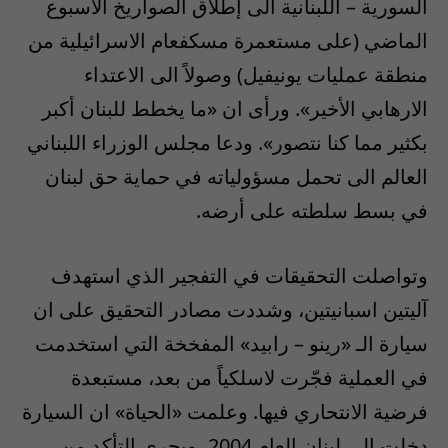
السورية – اللبنانية الى إطلاق الصواريخ الاسبوع
الماضي (على مستعمرة مسكفعام الاسرائيلية من
منطقة عمليات يونيفيل) وصولاً الى الاعتداء
الارهابي الأخير». ورأى ان «ما يخطط للبنان أكبر
بكثير مما كنا نتصور». ودعا مجلس الوزراء اللبناني
العالم الى تحمل مسؤولياته في حماية حق لبنان
في بسط سلطته على أرضه.
وتواصلت التحقيقات في التفجير الذي استهدف
آليتين اسبانيتين، وشددت مصادر التحقيق على ان
سيارة الـ «رينو – رابيد» المفخخة التي استخدمت
في العملية فجّرت لاسلكياً من بعد، مستبعدة
فرضية الانتحاري فيها. وعلمت «الحياة» ان السيارة
دخلت الى لبنان العام 2004، ويجري التأكد من