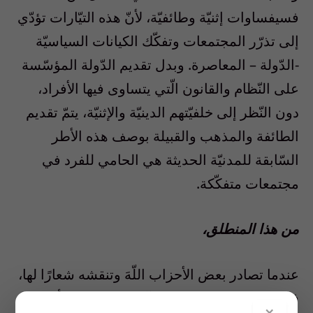
فسيفساوات إثنيّة وطائفيّة، لأنّ هذه التيّارات تؤدّي
إلى تذرّر المجتمعات وتفكّك الكيانات السياسيّة
-الدّولة – المعاصرة. وبدل تقديم الدّولة المؤسّسة
على النّظام والقانون الّتي يتساوى فيها الأفراد،
دون النّظر إلى خلفيّتهم الدينيّة والإثنيّة، يتمّ تقديم
الطائفة والمذهب والقبيلة بوصف هذه الأطر
السّابقة للمدنيّة الحديثة هي الحامي للفرد في
مجتمعات متفكّكة.
من هذا المنطلق،
عندما تصادر بعض الأحزاب اللّهَ وتنقشه شعارًا لها،
فإنّها تنفي هذا “الله” عن الآخرين، بدءًا من أبناء