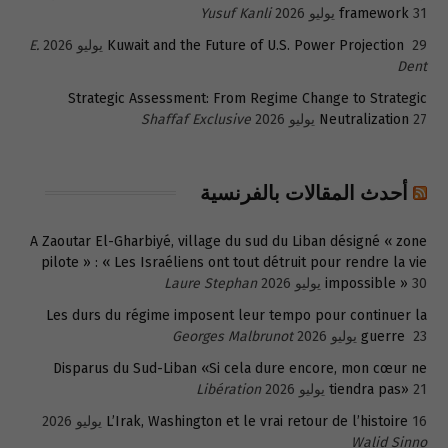
31 يوليو 2026
framework
Yusuf Kanli
29 يوليو 2026
Kuwait and the Future of U.S. Power Projection
E.
Dent
Strategic Assessment: From Regime Change to Strategic
27 يوليو 2026
Neutralization
Shaffaf Exclusive
أحدث المقالات بالفرنسية
A Zaoutar El-Gharbiyé, village du sud du Liban désigné « zone
pilote » : « Les Israéliens ont tout détruit pour rendre la vie
30 يوليو 2026
impossible »
Laure Stephan
Les durs du régime imposent leur tempo pour continuer la
23 يوليو 2026
guerre
Georges Malbrunot
Disparus du Sud-Liban «Si cela dure encore, mon cœur ne
21 يوليو 2026
tiendra pas»
Libération
16 يوليو 2026
L’Irak, Washington et le vrai retour de l’histoire
Walid Sinno