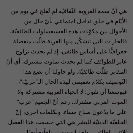
هي أنّ سمة العروبة الثّقافيّة لم تُفلح في يوم من
الأيّام في خلق تداخل اجتماعي بأيّ حال من
الأحوال بين مكوّنات هذه الفسيفساوات الطائفيّة،
فالحارات التي تتشكّل منها القرية ظلّت منفصلة
جغرافيًّا على أساس طائفي، إذ لم يحدث تزاوج
عابر للطوائف كما لم يحدث تماوت مشترك، أي أنّ
المقابر ظلّت طائفيّة. ولو حاولنا أن نضع هذا
التّوصيف بكلام تعميمي لهذه الحال الـ”عربيّة”،
فبوسعنا أن نقول: لا الحياة العربية مشتركة ولا
الموت العربي مشترك، رغم أنّ الجميع “عرب”
على ما يدّعون صباح مساء. وبكلمات أخرى، إنّ
الخلفيّة الدينيّة للبشر هي التي حسمت هذا الفصل
الإثني الطائفي. ولقد انقسمت بالطّبع أيضًا