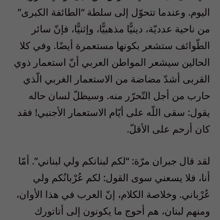
اليوم. وعندما تتحوّل إلى سلطة “الطائفة الكبرى”
من ناحية عدديّة، دينيًّا مذهبيًّا، وإثنيًّا، فإنّ سائر
الطّوائف ستشعر بكونها مستعمرة أيضًا. وفي كلا
الحالين سيشعر المواطن العربي أنّ استعمار ذوي
القربى أشدّ مضاضة من الاستعمار الغربي الّذي
حارب من أجل التّحرّر منه. وسيظلّ لسان حاله
يقول: سقى اللّه على أيّام الاستعمار الأجنبي! فقد
كان أرحم على الأقلّ.
لقد قال جبران مرّة: “لكم لبنانكم ولي لبناني”. أمّا
أنا، فلا يسعني سوى القول: لكم عُرْبانُكم ولي
عُرْباني. وخلاصة الكلام، إنّ العرب في هذا الأوان،
ومنهم لبنان، هم أحوج ما يكونون إلى أتاتورك