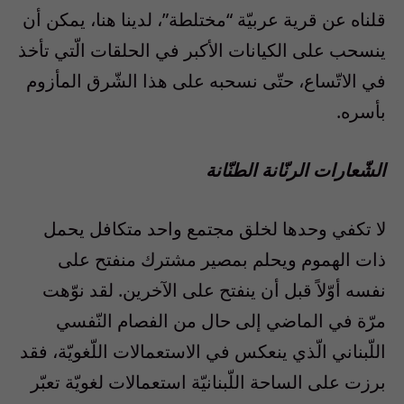
قلناه عن قرية عربيّة “مختلطة”، لدينا هنا، يمكن أن
ينسحب على الكيانات الأكبر في الحلقات الّتي تأخذ
في الاتّساع، حتّى نسحبه على هذا الشّرق المأزوم
بأسره.
الشّعارات الرنّانة الطنّانة
لا تكفي وحدها لخلق مجتمع واحد متكافل يحمل
ذات الهموم ويحلم بمصير مشترك منفتح على
نفسه أوّلاً قبل أن ينفتح على الآخرين. لقد نوّهت
مرّة في الماضي إلى حال من الفصام النّفسي
اللّبناني الّذي ينعكس في الاستعمالات اللّغويّة، فقد
برزت على الساحة اللّبنانيّة استعمالات لغويّة تعبّر