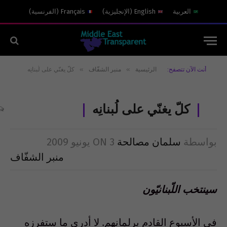
العربية
English
(
الإنجليزية
)
Français
(
الفرنسية
)
»
»
أنت الآن تتصفح:
الرئيسية
منبر الشفّاف
كلّ يغنّي على لُبنانِه
كلّ يغنّي على لُبنانِه
بواسطة
سلمان مصالحة
3 يونيو 2009
ON
منبر الشفّاف
سينتخب اللّبنانيّون
في الأسبوع القادم برلمانهم. لا أدري ما ستفرزه