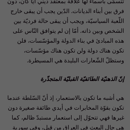
تتسمّى بأسماء لها علاقة بمعتقد ديني أيًّا كان، دون
فرق بين أبناء الديانات. الدّين يجب أن يبقى خارج
اللّعبة السياسيّة، ويجب أن يبقى حالة فرديّة بين
الشخص وبين ذاته. أمّا إن لم يتوافق النّاس على
هذه المبادئ في بناء الدولة والمؤسّسات، فلن
تكون هناك دولة ولن تكون هناك مؤسّسات،
وستظلّ الشّعارات البليدة هي المسيطرة.
إنّ الذهنيّة الطائفيّة القبليّة المتجذّرة
هي أشبه ما تكون بالاستعمار، إذ أنّ السّلطة عندما
تكون بقوّة المخابرات في أيدي طائفة صغيرة دون
غيرها فهي تتحوّل إلى استعمار مستبدّ ظالم، كما
هي حال البعث في العراق من قبل، وفي سورية