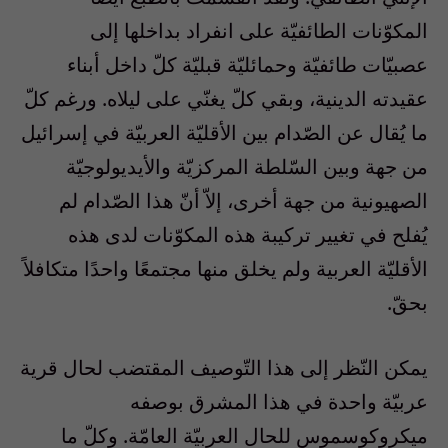
المكوّنات الطائفيّة على انفراد بداخلها إلى
عصبيّات طائفيّة وحمائليّة قبليّة كلّ داخل أبناء
عقيدته الدينية، وبقي كلّ يغنّي على ليلاه. ورغم كلّ
ما يُقال عن الصّدام بين الأقليّة العربيّة في إسرائيل
من جهة وبين السّلطة المركزيّة والأيديولوجيّة
الصهيونية من جهة أخرى، إلاّ أنّ هذا الصّدام لم
يُفلح في تغيير تركيبة هذه المكوّنات لدى هذه
الأقليّة العربية ولم يخلق منها مجتمعًا واحدًا متكافلاً
بحقّ.
يمكن النّظر إلى هذا التّوصيف المقتضب لحال قرية
عربيّة واحدة في هذا المشرق بوصفه
ميكروكوسموس للحال العربيّة العامّة. وكلّ ما