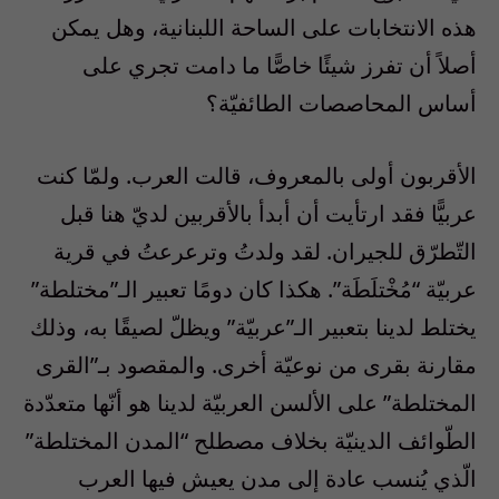
هذه الانتخابات على الساحة اللبنانية، وهل يمكن
أصلاً أن تفرز شيئًا خاصًّا ما دامت تجري على
أساس المحاصصات الطائفيّة؟
الأقربون أولى بالمعروف، قالت العرب. ولمّا كنت
عربيًّا فقد ارتأيت أن أبدأ بالأقربين لديّ هنا قبل
التّطرّق للجيران. لقد ولدتُ وترعرعتُ في قرية
عربيّة “مُخْتلَطَة”. هكذا كان دومًا تعبير الـ”مختلطة”
يختلط لدينا بتعبير الـ”عربيّة” ويظلّ لصيقًا به، وذلك
مقارنة بقرى من نوعيّة أخرى. والمقصود بـ”القرى
المختلطة” على الألسن العربيّة لدينا هو أنّها متعدّدة
الطّوائف الدينيّة بخلاف مصطلح “المدن المختلطة”
الّذي يُنسب عادة إلى مدن يعيش فيها العرب