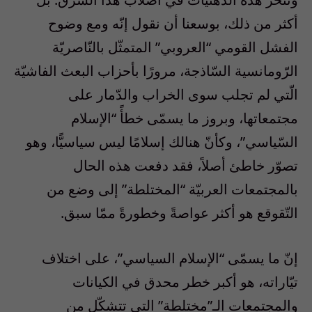
أكثر من ذلك، بوسعنا أن نقول إنّه ومع وضوح
الفشل القومي “العروبي” المتمثّل بالنّاصريّة
الرّومانسية السّاذجة، مرورًا بأحزاب البعث الفاشيّة
الّتي لم تجلب سوى الخراب والدّمار على
مجتمعاتها، وبروز ما يسمّى خطأً “الإسلام
السّياسي”، وكأنّ هنالك إسلامًا ليس سياسيًّا، وهو
تصوّر خاطئ أصلاً، فقد دفعت هذه الحال
بالمجتمعات العربيّة “المختلطة” إلى وضع من
التّقوقع هو أكثر عواصةً وخطورةً ممّا سبق.
إنّ ما يسمّى “الإسلام السياسي”، على اختلاف
تيّاراته، هو أكبر خطر محدق في الكيانات
والمجتمعات الـ”مختلطة” التي تتشكّل من