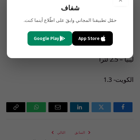
×
شفاف
موريتانيا-4.8 لترا
حمّل تطبيقنا المجاني وابقَ على اطّلاع أينما كنت.
السعودية-3.9 لترا
Google Play
App Store
ليبيا – 2.5 لترا
الكويت- 1.3
فيسبوك
تويتر
لينكدإن
البريد
واتساب
Copy
الإلكتروني
Link
السابق
التالي