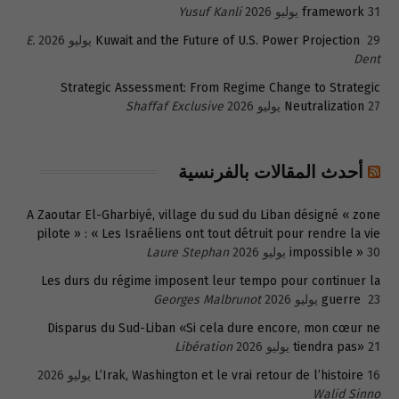
31 يوليو 2026
framework
Yusuf Kanli
29 يوليو 2026
Kuwait and the Future of U.S. Power Projection
E.
Dent
Strategic Assessment: From Regime Change to Strategic
27 يوليو 2026
Neutralization
Shaffaf Exclusive
أحدث المقالات بالفرنسية
A Zaoutar El-Gharbiyé, village du sud du Liban désigné « zone
pilote » : « Les Israéliens ont tout détruit pour rendre la vie
30 يوليو 2026
impossible »
Laure Stephan
Les durs du régime imposent leur tempo pour continuer la
23 يوليو 2026
guerre
Georges Malbrunot
Disparus du Sud-Liban «Si cela dure encore, mon cœur ne
21 يوليو 2026
tiendra pas»
Libération
16 يوليو 2026
L’Irak, Washington et le vrai retour de l’histoire
Walid Sinno