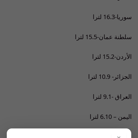
سوريا-16.3 لترا
سلطنة عمان-15.5 لترا
الأردن-15.2 لترا
الجزائر- 10.9 لترا
العراق -9.1 لترا
اليمن – 6.10 لترا
مصر-6 لترات