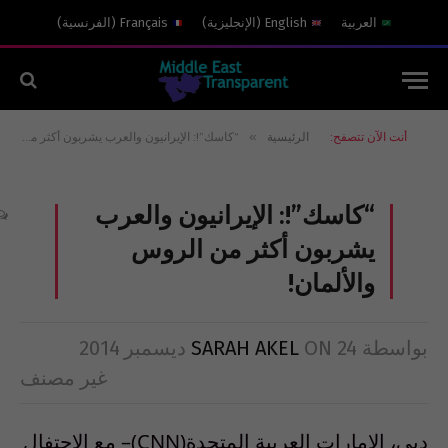
العربية
English
(
الإنجليزية
)
Français
(
الفرنسية
)
»
أنت الآن تتصفح:
الرئيسية
“كاسك”!: الإيرانيون والعرب يشربون أكثر من الروس والألمان!
“كاسك”!: الإيرانيون والعرب
يشربون أكثر من الروس
والألمان!
بواسطة
24 ديسمبر 2014
ON
SARAH AKEL
غير مصنف
دبي، الإمارات العربية المتحدة(CNN)– مع الاحتفال