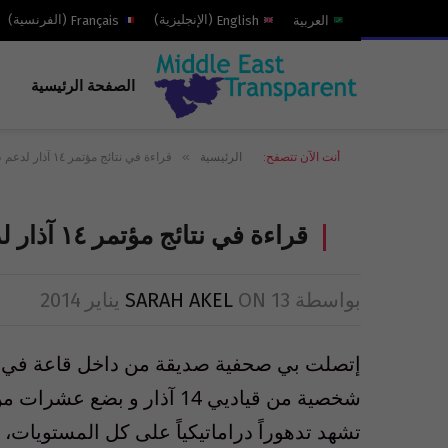
العربية
English
(
الإنجليزية
)
Français
(
الفرنسية
)
الصفحة الرئيسية
»
أنت الآن تتصفح:
الرئيسية
قراءة في نتائج مؤتمر ١٤ آذار لدعم طرابلس
قراءة في نتائج مؤتمر ١٤ آذار لدعم طرابلس
بواسطة
13 يناير 2014
ON
SARAH AKEL
إتصلت بي صحفية صديقة من داخل قاعة في ا
شخصية من قياديي 14 آذار و
تشهد تدهوراً دراماتيكياً على كل المستويات