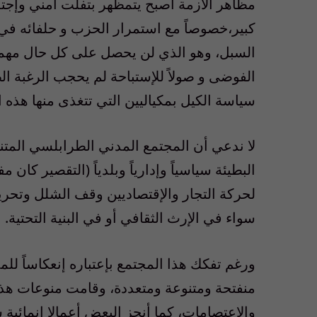
مظاهر الأزمة أصبح يتمظهر بتفلت أمني وإجت
كبير،خصوصاً مع استمرار الحزب و حلفائه ف
السبل، وهو الذي لن يحصل على كل حال مهما 
الفوضى و صولاً للإستباحة لم يحجب الرغبة ال
سياسة الكيل بمكياليين التي تتغذى منها هذه 
لا ندعي أن المجتمع المدني الطرابلسي المت
البطيئة سياسياً وإدارياً وبلدياً (التقصير كان
لحركة التجار والإقتصاديين وقف الشلل وتحريك
سواء في الإرث الثقافي أو في البنية التحتية.
ورغم تفكك هذا المجتمع بإعتباره إنعكاساً للمد
منفتحة ومتنوعة ومتعددة، وقامت منوعات هذا
والإعتصامات، كما أنجز البعض أعمالا إنمائية