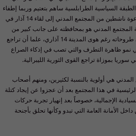
لطبقة السياسية الطرابلسية ساهم بتعتيم وربما إطفاء
هذه الإندفاعة. ومع أننا ممن يقدرون خطوة دعوة ناشطين من المجتمع المدني إلى لقاء 14 آذار في
همية المجتمع المدني هو بمحافظته على جانب كبير من
الإستقلالية كما الحيادية السياسية النسبية في طروحاته رغم هوى المدينة 14 آذاري، علما أن تراجع
في نمو ظاهرة التطرف والتي تصب في إذكاء الصراع
ريا بموزاة تراجع القوى الثورية الليبرالية.
 المدني هي أولوية بالنسبة لكثيرين، ومنهم أصحاب
الرئيسية في هذا المجتمع بعد أن عجزوا عن إيجاد كتلة
يادية الإجمالية، خصوصاً بعد إنهيار تجربة حركات
ة اليساريين داخل الأمانة العامة التي تبدو وكأنها تحلق بأجنحة