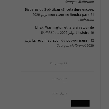
Georges Malbrunot
Disparus du Sud-Liban «Si cela dure encore,
21 يوليو 2026
mon cœur ne tiendra pas»
Libération
L’Irak, Washington et le vrai retour de
16 يوليو 2026
l’histoire
Walid Sinno
La reconfiguration du pouvoir iranien
12 يوليو
Georges Malbrunot
2026
23 ديسمبر 2011
عائلة المهندس طارق الربعة: أين دولة القانون والموسسات؟
8 مارس 2008
رسالة مفتوحة لقداسة البابا شنوده الثالث
19 يوليو 2023
إشكاليات التقويم الهجري، وهل يجدي هذا التقويم أيُ نفع؟