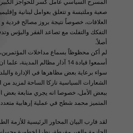
المسرح السياسي عامل كسر للحواجز الكبيرة ا
صعبة وملتبسة و تتعلق بعوامل لبنانية وإقليمي
العلاقات، خصوصاً نتيجة بروز مصالح فردية و 
التفكك والتفلت مع تصاعد الفقر والبؤس وتدفق
أصلاً.
لم أكن محظوظاً بسماع مداخلات المؤتمرين، س
أسمعوا قيادة 14 آذار مظالم المد
سواء برعاية بعض مظاهرها في الإدارة والبلدي
الشعارات السياسية تاركا الساحة لمزيد من ال
ببعض الأمل، خصوصا انه يجري متابعة بعض ا
المتميز محمد شطح في عملية إرهابية متعددة
لقد قارب البيان المحاور الرئيسية للأزمة ا
الحازمة والغير مفرطة، نظرا لخطورة وحساس