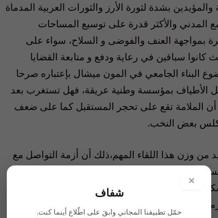
لمؤيدين بشدة لثورة الأرز والثورات العربية المدماة
تمع المدني والأكثر قدرة على توسيع المساحات
ة بمواجهة العنف والفوضى و السلاح، سواء على
يث كانوا سباقين في رعاية ودفع و متابعة القضايا
موضوع البناء الجامعي في المون ميشال بإعتباره صرحا
 من كل الأطياف بمؤسسة وطنية عريقة، فهل تستغرب بعد
ما أن الملامة تقع على تحجر المستقبل كما على ضعف
تكلس بعض النخب.
زيد من وزن هذا اللقاء المهم،ذلك أن أزمة التواصل مع
يسارية وغيرها بل تطال المجتمع الطرابلسي العريض،
×
خصوصاً في المناطق الشعبية والتي لطالما شكلت خزان 14 آذار و عامل التوازن مع كتل حزب الله
شفاف
أزمة والتي نأمل أن يشكل ظهور قياديين جدد على
حمّل تطبيقنا المجاني وابقَ على اطّلاع أينما كنت.