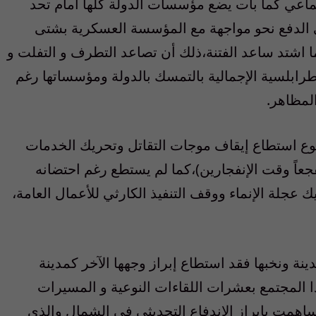
ماعي كما بات يضع مؤسسات الدولة كلها أمام تحد
ي الدفع نحو مواجهة مع المؤسسة العسكرية بشتى
اشتد ساعد الفتنة،ذلك أن تصاعد التطرف و التفلت و
طرابلسية الإجمالية بالتمسك بالدولة ومؤسساتها رغم
المظاهر.
نوع استطاع إيقاف موجات التقاتل وتحريك الخدمات
 مفجعاً وقت الإنفجارين)،كما لم يستطع رغم احتضانه
 عجلة الإنماء ووقف التنفيذ الكارثي للأعمال العامة،
ينة ونخبها فقد استطاع إبراز وجهها الآخر كمدينة
 المجتمع بعشرات اللقاءات النوعية و المسيرات
 ساهمت بإبراز الإندفاع التحديثي في الشمال والذي