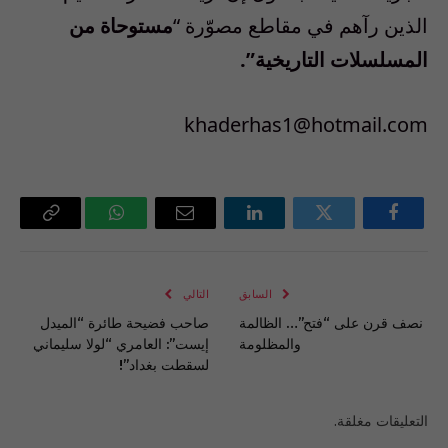
الذين رآهم في مقاطع مصوّرة “
مستوحاة من
المسلسلات التاريخية”.
khaderhas1@hotmail.com
فيسبوك
تويتر
لينكدإن
البريد
واتساب
Copy
الإلكتروني
Link
السابق
التالي
نصف قرن على “فتح”… الظالمة
صاحب فضيحة طائرة “الميدل
والمظلومة
إيست”: العامري “لولا سليماني
لسقطت بغداد”!
التعليقات مغلقة.