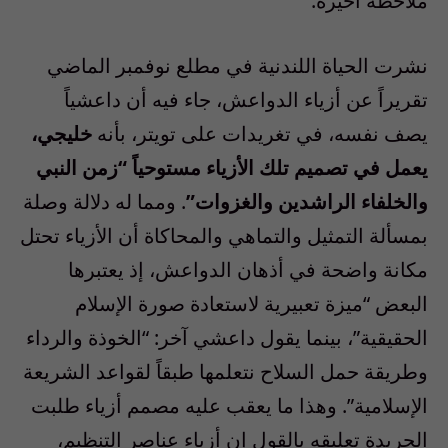
ملاحظة أخيرة:
نشرت الحياة اللندنية في مطلع نوفمبر الماضي
تقريراً عن أزياء الدواعش، جاء فيه أن داعشياً
يصف نفسه، في تغريدات على تويتر، بأنه
خليجي،
يعمل في تصميم تلك الأزياء مستوحياً “زمن النبي
والخلفاء الراشدين والغزوات”
. ومما له دلالة وصلة
بمسألة التمثيل والتماهي والمحاكاة أن الأزياء تحتل
مكانة واضحة في أذهان الدواعش، إذ يعتبرها
البعض “ميزة تعبيرية لاستعادة صورة الإسلام
الحقيقية”، بينما يقول داعشي آخر: “الخوذة والرداء
وطريقة حمل السلاح نتعلمها طبقاً لقواعد الشريعة
الإسلامية”. وهذا ما يعقب عليه مصمم أزياء طلبت
الجريدة تعليقه بالقول إن أزياء عناصر التنظيم،