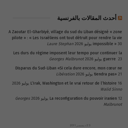
أحدث المقالات بالفرنسية
A Zaoutar El-Gharbiyé, village du sud du Liban désigné « zone
pilote » : « Les Israéliens ont tout détruit pour rendre la vie
30 يوليو 2026
impossible »
Laure Stephan
Les durs du régime imposent leur tempo pour continuer la
23 يوليو 2026
guerre
Georges Malbrunot
Disparus du Sud-Liban «Si cela dure encore, mon cœur ne
21 يوليو 2026
tiendra pas»
Libération
16 يوليو 2026
L’Irak, Washington et le vrai retour de l’histoire
Walid Sinno
12 يوليو 2026
La reconfiguration du pouvoir iranien
Georges
Malbrunot
23 ديسمبر 2011