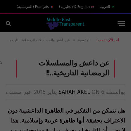
العربية
English
(
الإنجليزية
)
Français
(
الفرنسية
)
»
أنت الآن تتصفح:
الرئيسية
عن داعش والمسلسلات الرمضانية التاريخية..!!
عن داعش والمسلسلات
الرمضانية التاريخية..!!
بواسطة
6 يناير 2015
ON
SARAH AKEL
غير مصنف
هل نتمكن من التفكير في الظاهرة الداعشيىة دون
الاعتراف بحقيقة أنها ظاهرة عربية وإسلامية. هذا
لا يعني أن التاريخ لم يعرف برابرة ومتوحشين من