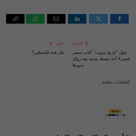
فيسبوك
تويتر
لينكدإن
البريد
واتساب
Copy
الإلكتروني
Link
السابق
التالي
حول “تاريخ بيروت” كتاب سمير
هل هذه فلسطين؟
قصيرلا أحد يضبط مدينة بعد زوال
سورها
التعليقات مغلقة.