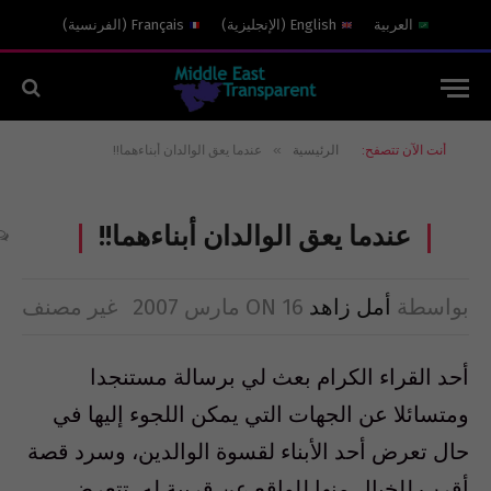
العربية
English
(
الإنجليزية
)
Français
(
الفرنسية
)
»
أنت الآن تتصفح:
الرئيسية
عندما يعق الوالدان أبناءهما!!
عندما يعق الوالدان أبناءهما!!
بواسطة
أمل زاهد
16 مارس 2007
ON
غير مصنف
أحد القراء الكرام بعث لي برسالة مستنجدا
ومتسائلا عن الجهات التي يمكن اللجوء إليها في
حال تعرض أحد الأبناء لقسوة الوالدين، وسرد قصة
أقرب للخيال منها للواقع عن قريبة له، تتعرض