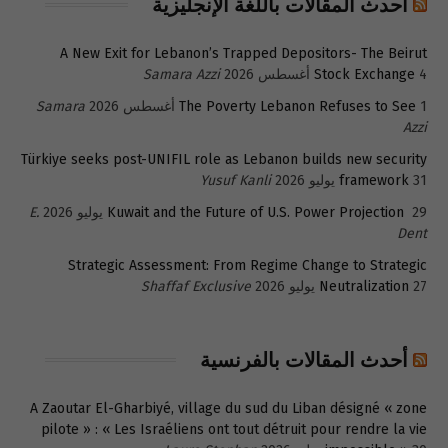
أحدث المقالات باللغة الإنجليزية
A New Exit for Lebanon’s Trapped Depositors- The Beirut
4 أغسطس 2026
Stock Exchange
Samara Azzi
1 أغسطس 2026
The Poverty Lebanon Refuses to See
Samara
Azzi
Türkiye seeks post-UNIFIL role as Lebanon builds new security
31 يوليو 2026
framework
Yusuf Kanli
29 يوليو 2026
Kuwait and the Future of U.S. Power Projection
E.
Dent
Strategic Assessment: From Regime Change to Strategic
27 يوليو 2026
Neutralization
Shaffaf Exclusive
أحدث المقالات بالفرنسية
A Zaoutar El-Gharbiyé, village du sud du Liban désigné « zone
pilote » : « Les Israéliens ont tout détruit pour rendre la vie