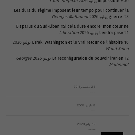
30 يوليو 2026
impossible »
Laure Stephan
Les durs du régime imposent leur tempo pour continuer la
23 يوليو 2026
guerre
Georges Malbrunot
Disparus du Sud-Liban «Si cela dure encore, mon cœur ne
21 يوليو 2026
tiendra pas»
Libération
16 يوليو 2026
L’Irak, Washington et le vrai retour de l’histoire
Walid Sinno
12 يوليو 2026
La reconfiguration du pouvoir iranien
Georges
Malbrunot
23 ديسمبر 2011
عائلة المهندس طارق الربعة: أين دولة القانون والموسسات؟
8 مارس 2008
رسالة مفتوحة لقداسة البابا شنوده الثالث
19 يوليو 2023
إشكاليات التقويم الهجري، وهل يجدي هذا التقويم أيُ نفع؟