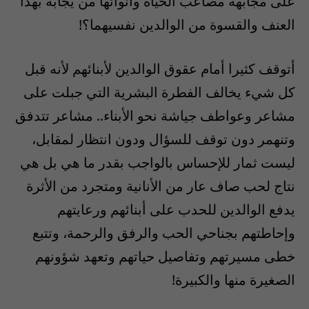
على مجابهة مصاعب الحياة وأنوائها من يجابه بهذا
العنف والقسوة من الوالدين نفسيهما؟!
أتوقف كثيرا أمام عقوق الوالدين لأبنائهم لأنه قبل
كل شيء يخالف الفطرة البشرية التي جبلت على
مشاعر وعواطف جياشة نحو الأبناء.. مشاعر تتدفق
وتنهمر دون توقف للسؤال ودون انتظار لمقابل،
ليست ثمار للإحساس بالواجب بقدر ما هي بل هي
نتاج لحب صاف عار من الأنانية ومتجرد من الأثرة
يدفع الوالدين للحدب على أبنائهم ورعايتهم
وإحاطتهم بجناحي الحب والرفق والرحمة، وتتبع
خطى مسيرتهم وتفاصيل حياتهم وتعهد شؤونهم
الصغيرة منها والكبيرة!