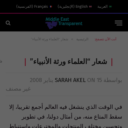
العربية
English
(
الإنجليزية
)
Français
(
الفرنسية
)
»
أنت الآن تتصفح:
الرئيسية
شعار “العلماء ورثة الأنبياء”
شعار “العلماء ورثة الأنبياء”
بواسطة
15 يناير 2008
ON
SARAH AKEL
غير مصنف
في الوقت الذي ينشغل فيه العالم أجمع تقريبا، إلا
سقط المتاع منه، من أمثال دولنا، في تطوير
وتحسين مختلف المنتجات والمخترعات واستنباط