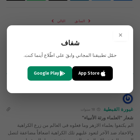
فيسبوك
تويتر
لينكدإن
البريد
واتساب
Copy
الإلكتروني
Link
السابق
التالي
وفاة المؤرخ المصري يونان لبيب
غذتهم فانقلبوا عليها
×
رزق
شفاف
حمّل تطبيقنا المجاني وابقَ على اطّلاع أينما كنت.
3
تعليقات
Google Play
App Store
الأحدث
غيورة القبطية
18 سنوات
شعار “العلماء ورثة الأنبياء”
الم يكتفوا بعلماء الازهر وما فعلوه فى العالم من زرع الكراهية
والاحقاد ضد الآخر لتعود عليهم تلك الكراهية اضعافاً مضاعفة لتصل