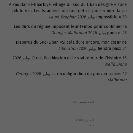
A Zaoutar El-Gharbiyé, village du sud du Liban désigné « zone
pilote » : « Les Israéliens ont tout détruit pour rendre la vie
30 يوليو 2026
impossible »
Laure Stephan
Les durs du régime imposent leur tempo pour continuer la
23 يوليو 2026
guerre
Georges Malbrunot
Disparus du Sud-Liban «Si cela dure encore, mon cœur ne
21 يوليو 2026
tiendra pas»
Libération
16 يوليو 2026
L’Irak, Washington et le vrai retour de l’histoire
Walid Sinno
12 يوليو 2026
La reconfiguration du pouvoir iranien
Georges
Malbrunot
23 ديسمبر 2011
عائلة المهندس طارق الربعة: أين دولة القانون والموسسات؟
8 مارس 2008
رسالة مفتوحة لقداسة البابا شنوده الثالث