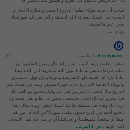
الى حد الرفض للاسلام فى الغرب و تضييق سبل العيش له .
فيجب أن يعرف هؤلاء العلماء أن زرع الضمير و مكارم الأخلاق و
المحبة هى السبيل لمعرفة الله الحقيقة و لكن بغر ذلك فهو لضلال
مبين .غيورة القبطية
0
Anonymous
18 سنوات
شعار “العلماء ورثة الأنبياء”مقال رائع .قال رسول الله(ص) من
سلك طريقا يلتمس به علما سهل الله له طريقا الى الجنة وهنا
علما نكره اي العلوم كلها التشريعية وغيرها ولكن جهل المسلمين
والوراثة الثقافية المدمرة عاقت فهم النصوص ومنه غير نفسك تغير
التاريخ مثلا المفتي لا يميز بين قتل فرد وقتل مجتمع مع العلم كله
قتل محرم عند كل الاديان فالمفتي يعيش في نظام يقتل شعبه ولا
يرى ذلك وهذه هي مشكلة ثقاغية علمية؟فنقول وماذا يقال ايضا
ياشيخ أحمد بدر الدين حسون مفتي سوريا(“لعن الله كل من يقتل
طفلاً أو شخصاً، فلسطينياً أو إسرائيلياً أو عراقياً، لأنه يقتل الإنسان
الذي كرمه
…
قراءة المزيد ..