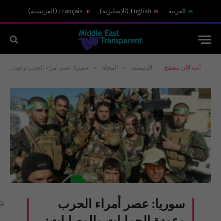
العربية
English
(
الإنجليزية
)
Français
(
الفرنسية
)
»
»
أنت الآن تتصفح:
الرئيسية
المجلّة
سوريا: عصر أمراء الحرب وعودة الحمايات والوصايات: (1)الميليشيا الشيعيّة
سوريا: عصر أمراء الحرب