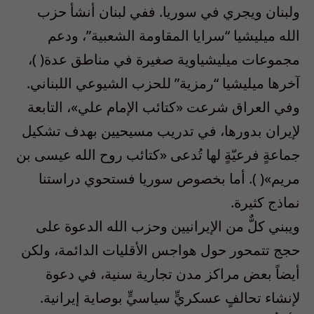
ولبنان ويجري في سوريا. ففي لبنان أنشأ حزب
الله ميليشيا “سرايا المقاومة الشعبية”، ودعم
مجموعات ميليشياوية صغيرة في مناطق عدة( )،
آخرها ميليشيا “رمزية” للحزب الشيوعي اللبناني.
وفي العراق شرعت «كتائب الإمام علي»، التابعة
لإيران بدورها، في تدريب مسيحيين بهدف تشكيل
جماعةٍ فرعيّةٍ لها تُدعى «كتائب روح الله عيسى بن
مريم»( ). أما بخصوص سوريا فستحوي دراستنا
نماذج كثيرة.
ويبني كلٌّ من الإيرانيين وحزب الله الدعوة على
حجج تتمحور حول هواجس الأقليات الدائمة، ولكن
أيضاً بعض مراكز مدن تجارية سنية، في دعوة
لإنشاء تحالفٍ عسكريٍّ سياسيٍّ بوصاية إيرانية.