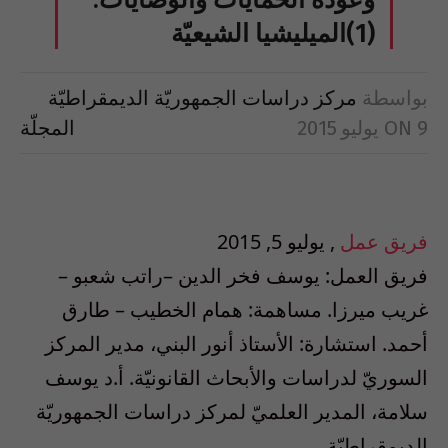
وعودة الحمايات والوصايات:
(1)الميليشيا الشيعيّة
بواسطة
مركز دراسات الجمهوريّة الديمقراطيّة
9 يوليو 2015
ON
المجلّة
فريق عمل
, يوليو 5, 2015
فريق العمل: يوسف فخر الدين –راتب شعبو –
غريب ميرزا. مساهمة: همام الخطيب – طارق
أحمد. استشارة: الأستاذ أنور البني، مدير المركز
السوريّ لدراسات والأبحاث القانونيّة. أ.د يوسف
سلامة، المدير العلميّ لمركز دراسات الجمهوريّة
الديمقراطيّة