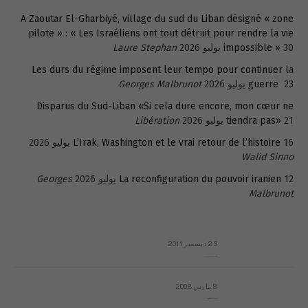
A Zaoutar El-Gharbiyé, village du sud du Liban désigné « zone
pilote » : « Les Israéliens ont tout détruit pour rendre la vie
30 يوليو 2026
impossible »
Laure Stephan
Les durs du régime imposent leur tempo pour continuer la
23 يوليو 2026
guerre
Georges Malbrunot
Disparus du Sud-Liban «Si cela dure encore, mon cœur ne
21 يوليو 2026
tiendra pas»
Libération
16 يوليو 2026
L’Irak, Washington et le vrai retour de l’histoire
Walid Sinno
12 يوليو 2026
La reconfiguration du pouvoir iranien
Georges
Malbrunot
23 ديسمبر 2011
عائلة المهندس طارق الربعة: أين دولة القانون والموسسات؟
8 مارس 2008
رسالة مفتوحة لقداسة البابا شنوده الثالث