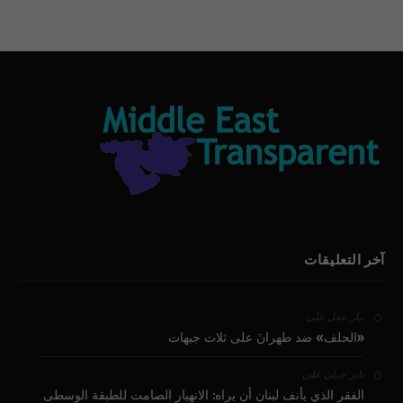
آخر التعليقات
على
بيار عقل
«الحلف» ضد طهرانَ على ثلاث جبهات
على
نادر جبلي
الفقر الذي يأنف لبنان أن يراه: الانهيار الصامت للطبقة الوسطى