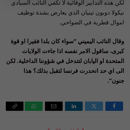
لكن هذه التدابير الوقائية لا تكفي النائب السيادي
نيكولا دوبون تينيان الذي يعارض بشدة توظيف
اموال قطرية في الضواحي.
وقال النائب اليميني “سواء كان بلدا فقيرا او قوة
كبرى، ساقول الامر نفسه اذا جاءت الولايات
المتحدة او اليابان لتتدخل في شؤوننا الداخلية. لكن
الى اي حد انحدرت فرنسا لتقبل بذلك؟ هذا
جنون”.
فيسبوك
تويتر
لينكدإن
البريد
واتساب
Copy
الإلكتروني
Link
السابق
التالي