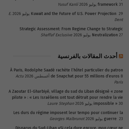
31 يوليو 2026
framework
Yusuf Kanli
29 يوليو 2026
Kuwait and the Future of U.S. Power Projection
E.
Dent
Strategic Assessment: From Regime Change to Strategic
27 يوليو 2026
Neutralization
Shaffaf Exclusive
أحدث المقالات بالفرنسية
À Paris, Rodolphe Saadé rachète l’hôtel particulier du patron
8 أغسطس 2026
de Snapchat pour 55 millions d’euros
Actu
Paris
A Zaoutar El-Gharbiyé, village du sud du Liban désigné « zone
pilote » : « Les Israéliens ont tout détruit pour rendre la vie
30 يوليو 2026
impossible »
Laure Stephan
Les durs du régime imposent leur tempo pour continuer la
23 يوليو 2026
guerre
Georges Malbrunot
Disparus du Sud-Liban «Si cela dure encore, mon cœur ne