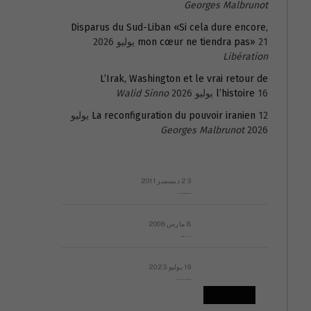
Georges Malbrunot
Disparus du Sud-Liban «Si cela dure encore,
21 يوليو 2026
mon cœur ne tiendra pas»
Libération
L’Irak, Washington et le vrai retour de
16 يوليو 2026
l’histoire
Walid Sinno
La reconfiguration du pouvoir iranien
12 يوليو
Georges Malbrunot
2026
23 ديسمبر 2011
عائلة المهندس طارق الربعة: أين دولة القانون والموسسات؟
8 مارس 2008
رسالة مفتوحة لقداسة البابا شنوده الثالث
19 يوليو 2023
إشكاليات التقويم الهجري، وهل يجدي هذا التقويم أيُ نفع؟