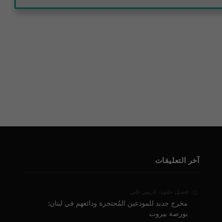
آخر التعليقات
على
فضيل حمّود - باريس
مخرج جديد للمودعين المُحتجزة ودائعهم في لبنان:
بورصة بيروت