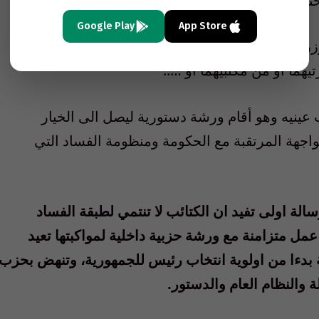
تمية.
Google Play
App Store
اء الكتائب اي معنى، خصوصا إذا كان الوزيرين
ما او من مكتبيهما او …..
ينيه وهو أقام ورشة دستورية ليصل الى الخيار
جهة المرتقبة مع الحكومة ومنظومة الفساد التي
الة اولى تفيد ان الكتائب لا تنتمي لطبقة الفساد
مل متزامنة مع ورشة حزبية داخلية لمواكبتها تعيد
ة بدءا من اولوية انتخاب رئيس للجمهورية، وتنهض بحزب
ة والنظام العام والدستور.