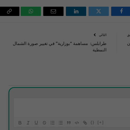
فيسبوك
تويتر
لينكدإن
البريد
واتساب
Copy
الإلكتروني
Link
ق
التالي
ن
طرابلس: مساهمة “بوزارية” في تغيير صورة الشمال
النمطية
{}
[+]