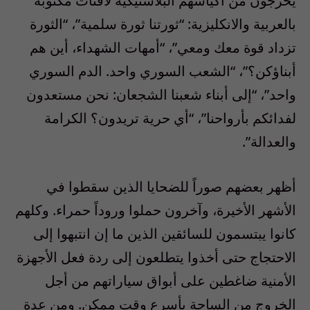
يُخرجون من أكياسهم البلاستيكية لافتات مكتوبة
بالعربية والانكليزية: “ثورتنا ثورة سلمية”، “الثورة
تزداد قوة معك ومعي”، “أمهات الشهداء، أين هم
أبناؤكن؟”، “الشعب السوري واحد. الدم السوري
واحد”، “إلى أبناء شعبنا الشجعان: نحن مستعدون
لفدائكم بأرواحنا”، “أي حرية تريدون؟ الكرامة
والعدالة”.
أظهر بعضهم صوراً للضحايا الذين سقطوا في
الأشهر الأخيرة، وآخرون حملوا وروداً حمراء. وكلهم
كانوا يبتسمون للسائقين الذين ما إن انتبهوا إلى
الاحتجاج حتى أخذوا يتطلعون إلى ردة فعل الأجهزة
الأمنية ضاغطين على أبواق سياراتهم من أجل
الخروج من الساحة بأسرع وقت ممكن. ومن عدة