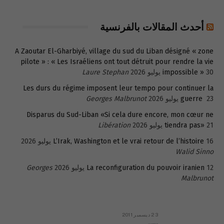
أحدث المقالات بالفرنسية
A Zaoutar El-Gharbiyé, village du sud du Liban désigné « zone
pilote » : « Les Israéliens ont tout détruit pour rendre la vie
30 يوليو 2026
impossible »
Laure Stephan
Les durs du régime imposent leur tempo pour continuer la
23 يوليو 2026
guerre
Georges Malbrunot
Disparus du Sud-Liban «Si cela dure encore, mon cœur ne
21 يوليو 2026
tiendra pas»
Libération
16 يوليو 2026
L’Irak, Washington et le vrai retour de l’histoire
Walid Sinno
12 يوليو 2026
La reconfiguration du pouvoir iranien
Georges
Malbrunot
23 ديسمبر 2011
عائلة المهندس طارق الربعة: أين دولة القانون والموسسات؟