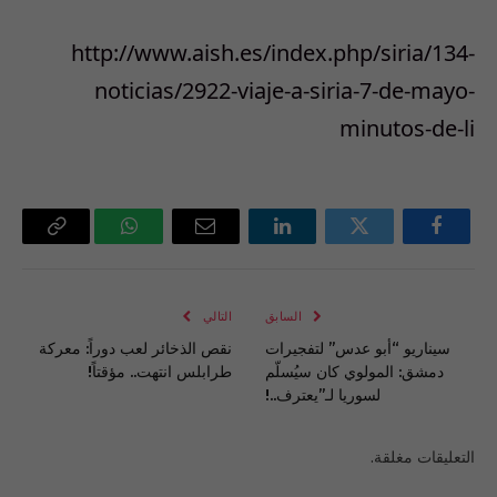
http://www.aish.es/index.php/siria/134-
noticias/2922-viaje-a-siria-7-de-mayo-
minutos-de-li
فيسبوك
تويتر
لينكدإن
البريد
واتساب
Copy
الإلكتروني
Link
السابق
التالي
سيناريو “أبو عدس” لتفجيرات
نقص الذخائر لعب دوراً: معركة
دمشق: المولوي كان سيُسلّم
طرابلس انتهت.. مؤقتاً!
لسوريا لـ”يعترف..!
التعليقات مغلقة.