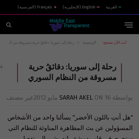
العربية
English
(
الإنجليزية
)
Français
(
الفرنسية
)
»
أنت الآن تتصفح:
الرئيسية
رحلة إلى سوريا: دقائقُ حرية مسروقة من النظام السوري
رحلة إلى سوريا: دقائقُ حرية
مسروقة من النظام السوري
بواسطة
16 مايو 2012
ON
SARAH AKEL
غير مصنف
“هل أنتِ باللون الأخضر” يسألنا واحد من الأشخاص
المسؤولين عن بث المظاهرة المناوئة للنظام التي
ستجري في قلب دمشق. إنه يشير إلى تفعيل