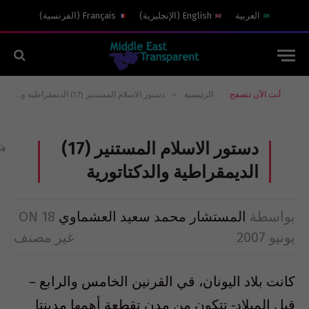
العربية
English
(
الإنجليزية
)
Français
(
الفرنسية
)
»
أنت الآن تتصفح:
الرئيسية
دستور الاسلام المستنير (17) الديمقراطية والدكتاتورية
دستور الاسلام المستنير (17)
الديمقراطية والدكتاتورية
بواسطة
المستشار محمد سعيد العشماوي
18
ON
يونيو 2007
غير مصنف
كانت بلاد اليونان، قي القرنين الخامس والرابع –
قبل الميلاد- تتكون من مدن تقطعة أهمها مدينتا