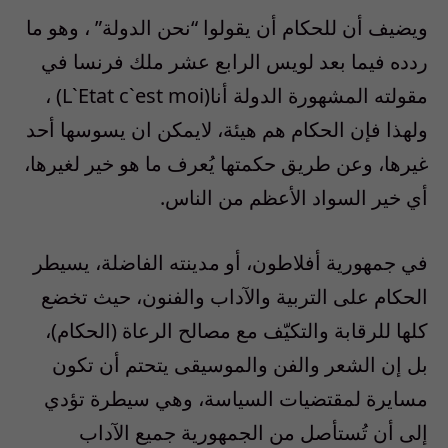
ويضيف أن للحكام أن يقولوا “نحن الدولة” ، وهو ما
ردده فيما بعد لويس الرابع عشر ملك فرنسا في
مقولته المشهورة الدولة أنا(L`Etat c`est moi) ،
ولهذا فإن الحكام هم هيئة، لايمكن ان يسوسها أحد
غيرها، وعن طريق حكمتها يُعرف ما هو خير لغيرها،
أي خير السواد الأعظم من الناس.
في جمهورية أفلاطون، أو مدينته الفاضلة، يسيطر
الحكام على التربية والآداب والفنون، حيث تخضع
كلها للرقابة والتكيّف مع مصالح الرعاة (الحكام)،
بل إن الشعر والفن والموسيقى يتحتم أن تكون
مسايرة لمقتضيات السياسة، وهي سيطرة تؤدي
إلى أن تُستأصل من الجمهورية جميع الآداب