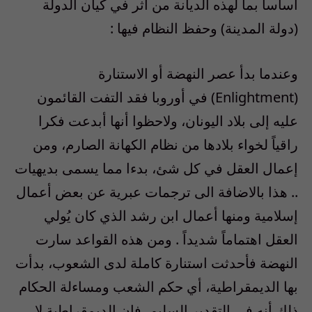
أساسا بما لهذه الديانة من أثر في كيان الدولة
(دولة المدينة) وحفظ النظام فيها :
وعندما بدأ عصر النهضة أو الاستنارة
(Enlightment) في أوروبا فقد التفت القائمون
عليه إلى بلاد اليونان، ولاحظوا أنها أبدعت فكرا
راقياً لخواء بلادها من نظام الكهانة الصارم، ومن
إعمال العقل في كل شئ، بدءا مما يسمى بديهيات
.. هذا بالاضافة الى ترجمات عبرية عن بعض أعمال
إسلامية ومنها أعمال ابن رشد الذي كان يُولي
العقل اهتماماً شديداً . ومن هذه القواعد سارت
النهضة فأحدثت استنارة كاملة لدى الشعوب، بدأت
بها الديمقراطية، أي حكم الشعب ومساءلة الحكام
ذلك أنه في التقدير السليم، فإن الديمقراطية لا