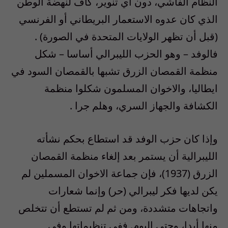
النظام الفاشي، دون أي تنوير، كاف لنهضة الوطن
الذي كان عدوه الاستعمار البريطاني أو الفرنسي
(قبل أن تظهر الولايات المتحدة في الصورة) .
فالوفد – وهو الحزب الليبرالي أساسا – شكل
منظمة القمصان الزرق تشبها بالقمصان السود في
ايطاليا، والاخوان المسلمون شكلوا منظمة
الكشافة والجهاز السري، وهلم جرا .
وإذا كان حزب الوفد قد استطاع بحكم نشأته
الليبرالية أن يستمر بعد إلغاء منظمة القمصان
الزرق (1937)، فإن جماعة الاخوان المسملين لم
يكن لديها فكر ليبرالي (حر) وإنما شعارات
واتجاهات متشددة، ومن ثم لم تستطع أن تتخلص
منها أبدا، وحتى اليوم. ففي تنظيماتها وفي