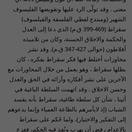
معنى . وقد تولّى الرد عليها وتقويضها الفليسوف
الشهير (ومبتدع لفظي الفلسفة والفيلسوف)
سقراط (469-399 ق.م) الذي دعا إلى العدل
والحكمة والاخلاق الحسنة، وكان من تلاميذه
أفلاطون (حوالى 427-347 ق.م). وقد نشر
محاورات أختلط فيها فكر سقراط بفكره ، كان
بطلها سقراط ، وهو يعمل من خلال المحاورات مع
الآخرين على نشر أفكاره وآرائه في الحق والعدل
وحسن الاخلاق . وقد اتهمت السلطة الباغية في
أثينا ، شأن كل سلطة طاغية، سقراط بأنه يفسد
الشباب (إذ لايأمرهم بالطاعة العمياء وإنما يدعوهم
إلى التفكير والاختيار)، ولما حُكم على سقراط
بالاعدام رفض أن يهرب ونُفذ فيه الحكم، ففزع