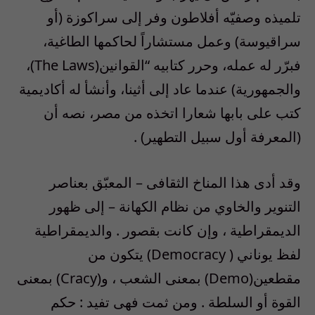
تلميذه وصفيّه أفلاطون وفر إلى سراكوزة (أو
سراقيوسة) وعمل مستشاراً لحاكمها الطاغية،
فبرّر له عمله، وحرر كتابيه “القوانين(The Laws)،
والجمهورية) عندما عاد إلى أثينا، وأنشأ له أكاديمية
كتب على بابها شعارا اتخذه من مصر، نصه أن
(المعرفة أول سبيل التطهير) .
وقد أدى هذا المناخ الثقافى – المعبّق بعناصر
التنوير والخاوي من نظام الكهانة – إلى ظهور
الديمقراطية ، وإن كانت بقصور . والديمقراطية
لفظ يوناني ( Democracy) يتكون من
مقطعين(Demo) بمعنى الشعب ، و(Cracy) بمعنى
القوة أو السلطة . ومن ثمت فهى تفيد : حكم