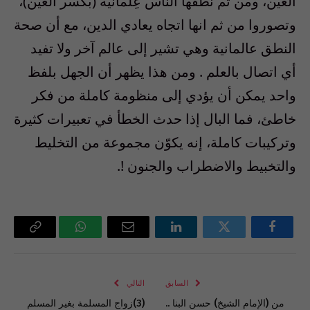
العين، ومن ثم نطقها الناس عِلمانية (بكسر العين)،
وتصوروا من ثم انها اتجاه يعادي الدين، مع أن صحة
النطق عالمانية وهي تشير إلى عالم آخر ولا تفيد
أي اتصال بالعلم . ومن هذا يظهر أن الجهل بلفظ
واحد يمكن أن يؤدي إلى منظومة كاملة من فكر
خاطئ، فما البال إذا حدث الخطأ في تعبيرات كثيرة
وتركيبات كاملة، إنه يكوّن مجموعة من التخليط
والتخبيط والاضطراب والجنون !.
فيسبوك
تويتر
لينكدإن
البريد
واتساب
Copy
الإلكتروني
Link
السابق
التالي
من (الإمام الشيخ) حسن البنا ..
(3)زواج المسلمة بغير المسلم