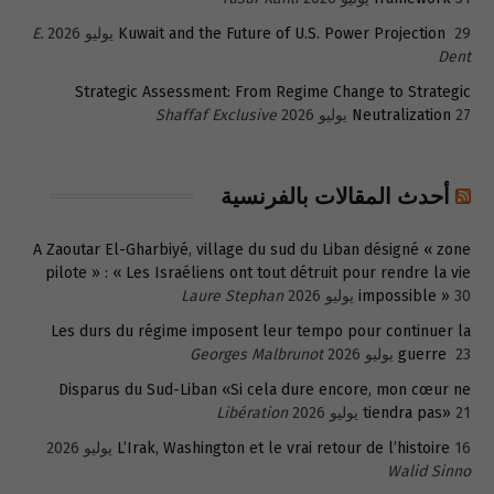
29 يوليو 2026
Kuwait and the Future of U.S. Power Projection
E.
Dent
Strategic Assessment: From Regime Change to Strategic
27 يوليو 2026
Neutralization
Shaffaf Exclusive
أحدث المقالات بالفرنسية
A Zaoutar El-Gharbiyé, village du sud du Liban désigné « zone
pilote » : « Les Israéliens ont tout détruit pour rendre la vie
30 يوليو 2026
impossible »
Laure Stephan
Les durs du régime imposent leur tempo pour continuer la
23 يوليو 2026
guerre
Georges Malbrunot
Disparus du Sud-Liban «Si cela dure encore, mon cœur ne
21 يوليو 2026
tiendra pas»
Libération
16 يوليو 2026
L’Irak, Washington et le vrai retour de l’histoire
Walid Sinno