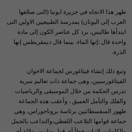
ظهر هذا الاتجاه في جزيرة ايونيا (التى صحّفها
العرب إلى اليونان) بمدرسة الطبيعيين الاولين التى
ابتدأها طاليس، برد كل عناصر الكون إلى مادة
واحدة قال :إنها الماء، بينما قال ديمقريطس إنها
الذرة.
وتبع ذلك إنشاء فيثاغورس لجماعة الاخوان
الفيثاغورسيين، وهى جماعة ذات تعاليم سرية
تدرس الحكمة من خلال الموسيقى والرياضيات
والفلك والتأمل العميق ، وأعقب هذه الجماعة
ظهور السفسطائيين برئاسة بروتاجوراس، وهي
جماعة قوامها التلاعب اللفظي،والتداعب بالجمل
والكلمات، لإثبات خطأ أي قول وتلبيس دلالة أي