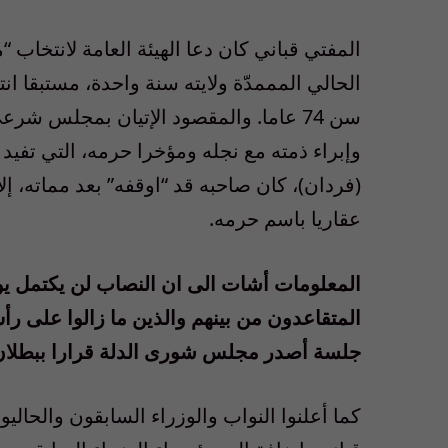
المفتي قباني كان دعا الهيئة العامة لانتخ
الحالي المممدّة ولايته سنة واحدة، مستبقا انت
سن 74 عاما. والمقصود الإتيان بمجلس ش
وإبراء ذمته مع نجله ومؤخرا حرمه، التي تفيد
(فردان)، كان صاحبه قد “اوقفه” بعد مماته، إل
عقاريا باسم حرمه.
المعلومات أشات الى ان النصاب لن يكتمل يوم
المتقاعدون من بينهم والذين ما زالوا على رأ
جلسة أصدر مجلس شورى الدلة قرارا ببطلان 
كما أعلنوا النواب والوزراء السابقون والحالي