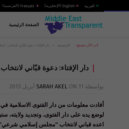
العربية
English
(
الإنجليزية
)
Français
(
الفرنسية
)
الصفحة الرئيسية
»
أنت الآن تتصفح:
الرئيسية
دار الإفتاء: دعوة قبّاني لانتخاب 
دار الإفتاء: دعوة قبّاني لانت
بواسطة
11 أبريل 2013
ON
SARAH AKEL
أفادت معلومات من دار الفتوى الاسلامية ف
لوضع يده على دار الفتوى، وتجديد ولايته، ستب
اعده قباني لانتخاب “مجلس إسلامي شرعي” ج