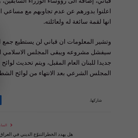
قباني، إضافة الى رؤوساء الوزراء السابقين، 
اعلنوا بدورهم عن عدم تجاوبهم مع مساعي ال
انها لقمة سائغة له ولعائلته.
وتشير المعلومات ان قباني لن يستطيع جمع العد
سيفشل مشروعه ويبقى المجلس الاسلامي الشر
جديدا للبنان العام المقبل، ويتم تحديث لوائح
المجلس الشرعي بعد الانتهاء من لوائح الشط
شاركها.
الساب
هل يهدد الخطرالتنوّع الديني في العراق