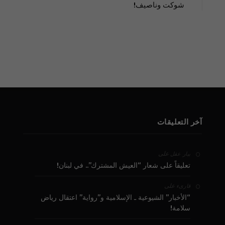
شوكت وناصيف!
آخر التعليقات
على
بيار عقل
تعليقاً على شعار “العيش المشترك”.. في لبنان!
على
قارىء
“الأخبار” الشيوعية ـ الإسلامية و”رواية” اعتقال رياض
سلامة!