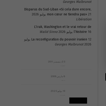
Georges Malbrunot
Disparus du Sud-Liban «Si cela dure encore,
21 يوليو 2026
mon cœur ne tiendra pas»
Libération
L’Irak, Washington et le vrai retour de
16 يوليو 2026
l’histoire
Walid Sinno
La reconfiguration du pouvoir iranien
12 يوليو
Georges Malbrunot
2026
23 ديسمبر 2011
عائلة المهندس طارق الربعة: أين دولة القانون والموسسات؟
8 مارس 2008
رسالة مفتوحة لقداسة البابا شنوده الثالث
19 يوليو 2023
إشكاليات التقويم الهجري، وهل يجدي هذا التقويم أيُ نفع؟