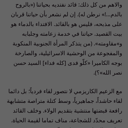
والاهم من كل ذلك: قائد نفتديه بحياتنا («بالروح
بالدم…!» نرطن له). إن لم نشعر بأن حياتنا قربان
على مذبحه، فليس هو بالقائد. الافتداء بالدماء هو
بيت القصيد. حياتنا في خدمة زعامته وجلبابه
و»مقاومته». (من يتذكر المرأة الجنوبية المنكوبة
والمفجوعة من الوحشية الاسرائيلية، والصارخة
بوجه الكاميرا «كلّو فدى [كله فداء] السيد حسن
نصر الله»؟).
مع الزعيم الكاريزمي لا نتصور لقاء فردياً؛ بل دائما
لقاء حاشداً، جماهيرياً، وسط كتلة متراصة متشابهة
رافعة قبضتها منتشية بتقديم الولاء. وخلف القائد
تعريف محدّد للشجاعة، مناف تماما لقيمة الحياة.