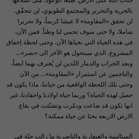
بالحرية والتحرير والمجتمع الطوبوي، لن تتحقّق.
لن تحقق «المقاومة» لا عيشا كريماً، ولا تحريرا
شاملا، ولا حتى سوف تحمي لنا وطناً. فمن الآن،
في هذه الحياة التي نحياها الآن، وحتى لحظة إخفاق
المشروع، الذي سيتحول هو الآخر الى «نصر»…
وبعد الخراب والدمار اللذين لن يُعترف بهما ايضاً،
والناجمين عن استمرار «المقاومة»… من الآن
وحتى تلك اللحظة الواقعية من حياتنا، ماذا يكون قد
حصل لهذه الحياة؟ وربما حياة اولادنا واحفادنا، غير
انها تكون قد ضاعت ودمّرت وتشتّتت في بقاع
الارض الاربعة بحثا عن حياة ممكنة؟
الستالينية والغيفارية والناصرية ما زالت حيّة في