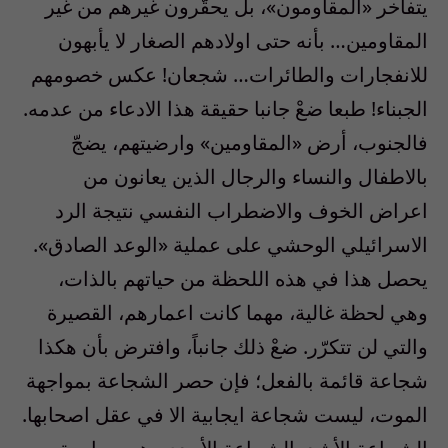
يتفاخر «المقاومون»، بل يحقّرون غيرهم من غير
المقاومين… بأنه حتى اولادهم الصغار لا يأبهون
للانفجارات والطائرات… شجعان! عكس خصومهم
الجبناء! طبعا ضعْ جانبا حقيقة هذا الادعاء من عدمه.
فالجنوب، أرض «المقاومين» وارضيتهم، يضجّ
بالاطفال والنساء والرجال الذين يعانون من
اعراض الخوف والاضطراب النفسي نتيجة الرد
الاسرائيلي الوحشي على عملية «الوعد الصادق».
يحصل هذا في هذه اللحظة من حياتهم بالذات،
وهي لحظة غالية، مهما كانت اعمارهم، القصيرة
والتي لن تتكرّر. ضعْ ذلك جانباً، وافترض بأن هكذا
شجاعة قائمة بالفعل؛ فإن حصر الشجاعة بمواجهة
الموت، ليست شجاعة ايجابية الا في عقل اصحابها.