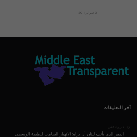
3 فبراير 2011
بيان الأقباط وحتمية التغيير ودعوة للتوقيع
آخر التعليقات
على
قارىء
الفقر الذي يأنف لبنان أن يراه: الانهيار الصامت للطبقة الوسطى