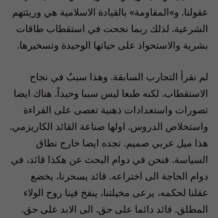
عقولنا. و»المقاومة» بالقيادة الاسلامية هي وريثتهم
الشرعية. لذلك ربما نجحت في استقطاب طاقات
بشرية والاستحواذ على حياتها الوحيدة وتسخيرها.
لم نقرأ التجارب السابقة. وهذا سببٌ في نجاح
الاستقطاب. لكنه طبعا ليس سببا وحيداً. هناك ايضا
تصورات واستعدادات ذهنية تعصى على القراءة
واستخلاص الدروس. اولها صناعة القائد الكاريزمي.
هذا ميل عربي صميم. تجده ايضا خارج نطاق
السياسة. فنحن في دوام البحث عن هكذا قائد، في
دوام الحاجة الى اختراعه. قائد يسحرنا، يخضع
عقلنا لحكمه، يرعى مخيلتنا، ينفخ فينا روح الولاء
المطلق. قائد دائما على حق. الى الابد على حق.