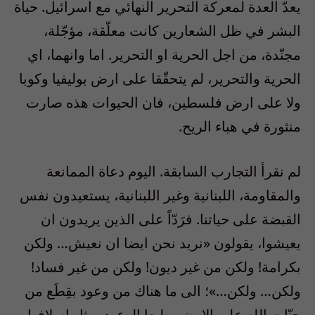
يعدّ العدة لمعركة التحرير النهائي مع اسرائيل. حياة
البشر في ظل الشعارين كانت معلّقة، مؤجّلة،
مجنّدة، من اجل الحرية او التحرير. اما وانهما، اي
الحرية والتحرير، لم يتحقّقا على ارض بوليفيا وكوبا
ولا على ارض فلسطين، فان الحيوات هذه صارت
منثورة في هباء الريح.
لم نقرأ التجارب السابقة. اليوم دعاة الممانعة
والمقاومة، اللبنانية وغير اللبنانية، يستعيدون نفس
القبضة على حياتنا. فرَدّاً على الذين يريدون ان
يعيشوا، يقولون «نريد نحن ايضا ان نعيش… ولكن
بكرامة! ولكن من غير ديون! ولكن من غير فساد!
ولكن… ولكن…»؛ الى ما هناك من وعود بقِطَع من
جنّات الله على الارض. طبعا الوعود، مثل اسلافها