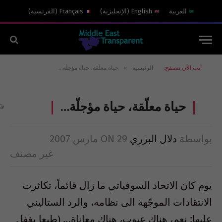
العربية
English
(
الإنجليزية
)
Français
(
الفرنسية
)
»
أنت الآن تتصفح:
الرئيسية
‏حياة معلّقة، حياة مؤجلّة…
‏حياة معلّقة، حياة مؤجلّة…
بواسطة
دلال البزري
29 مارس 2007
ON
غير مصنف
يوم كان الاتحاد السوفياتي ما زال قائماً، تكاثرت
الانتقادات الموجّهة الى نظامه، والرد الستاليني
عليها: نعم، هناك عيوب، هناك معاناة… (طبعا يغفل