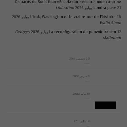
Disparus du Sud-Liban «Si cela dure encore, mon cœur ne
21 يوليو 2026
tiendra pas»
Libération
16 يوليو 2026
L’Irak, Washington et le vrai retour de l’histoire
Walid Sinno
12 يوليو 2026
La reconfiguration du pouvoir iranien
Georges
Malbrunot
23 ديسمبر 2011
عائلة المهندس طارق الربعة: أين دولة القانون والموسسات؟
8 مارس 2008
رسالة مفتوحة لقداسة البابا شنوده الثالث
19 يوليو 2023
إشكاليات التقويم الهجري، وهل يجدي هذا التقويم أيُ نفع؟
14 يناير 2011
ماذا يحدث في ليبيا اليوم الجمعة؟