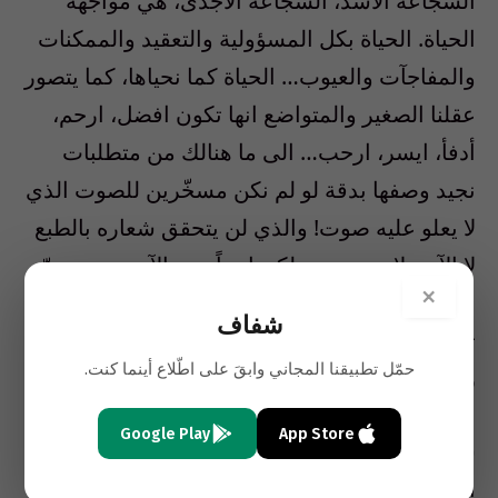
الشجاعة الأشد، الشجاعة الأجدى، هي مواجهة
الحياة. الحياة بكل المسؤولية والتعقيد والممكنات
والمفاجآت والعيوب… الحياة كما نحياها، كما يتصور
عقلنا الصغير والمتواضع انها تكون افضل، ارحم،
أدفأ، ايسر، ارحب… الى ما هنالك من متطلبات
نجيد وصفها بدقة لو لم نكن مسخّرين للصوت الذي
لا يعلو عليه صوت! والذي لن يتحقق شعاره بالطبع
لا الآن ولا بعد دهر. ولكن ايضاً، من الآن وحتى يعمّ
×
الخراب في البصرة نتيجة الدأب على تعليق الحياة،
شفاف
تكون حياتنا في هذه الانثاء اقل دفأً، أقل رحابة، اقل
حمّل تطبيقنا المجاني وابقَ على اطّلاع أينما كنت.
رحمة…. اقل ازدهاراً.
Google Play
App Store
شيء آخر يثبّت الولاء للتأجيل والتعليق: الذهنية
المطلقة، التي هي نقيض الذهنية النسبية. طبعا