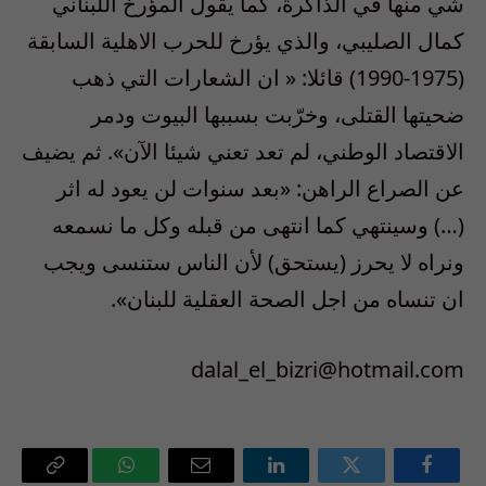
شي منها في الذاكرة، كما يقول المؤرخ اللبناني
كمال الصليبي، والذي يؤرخ للحرب الاهلية السابقة
(1975-1990) قائلا: « ان الشعارات التي ذهب
ضحيتها القتلى، وخرّبت بسببها البيوت ودمر
الاقتصاد الوطني، لم تعد تعني شيئا الآن». ثم يضيف
عن الصراع الراهن: «بعد سنوات لن يعود له اثر
(…) وسينتهي كما انتهى من قبله وكل ما نسمعه
ونراه لا يحرز (يستحق) لأن الناس ستنسى ويجب
ان تنساه من اجل الصحة العقلية للبنان».
dalal_el_bizri@hotmail.com
فيسبوك
تويتر
لينكدإن
البريد
واتساب
Copy