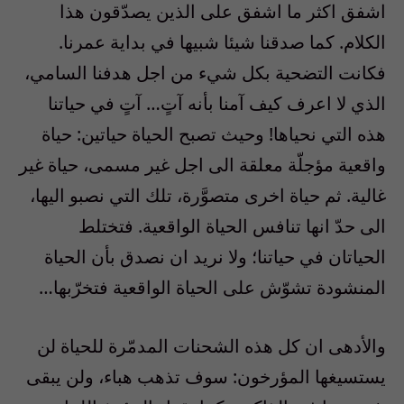
اشفق اكثر ما اشفق على الذين يصدّقون هذا
الكلام. كما صدقنا شيئا شبيها في بداية عمرنا.
فكانت التضحية بكل شيء من اجل هدفنا السامي،
الذي لا اعرف كيف آمنا بأنه آتٍ… آتٍ في حياتنا
هذه التي نحياها! وحيث تصبح الحياة حياتين: حياة
واقعية مؤجلّة معلقة الى اجل غير مسمى، حياة غير
غالية. ثم حياة اخرى متصوَّرة، تلك التي نصبو اليها،
الى حدّ انها تنافس الحياة الواقعية. فتختلط
الحياتان في حياتنا؛ ولا نريد ان نصدق بأن الحياة
المنشودة تشوّش على الحياة الواقعية فتخرّبها…
والأدهى ان كل هذه الشحنات المدمّرة للحياة لن
يستسيغها المؤرخون: سوف تذهب هباء، ولن يبقى