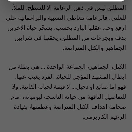
المطلق ليس في ذهن الزعامة الا للسطح، للملأ،
للعلني. فالزعامة تتعاطى النسبية والبراغماتية على
ارفع وجه. عقلها البارد يحسب، يسخّر حياة الآخرين
بدقة وبجرعات من المطلق، يحقنها في شرايين
الجماهير والكتل المتراصة.
الكتل، الجماهير، الجماعة الواحدة…. هي بطلة من
ابطال المشهد المؤجل للحياة. الفرد يغيب عنها.
فهو إما ضائع او دخيل… لا قيمة لحياته الفانية، ولا
للتفاصيل التافهة من حياته الناسجة ليومياته، امام
ضخامة اهداف الكتل المتراصة وعظمتها، بقيادة
الزعيم الكاريزمي.