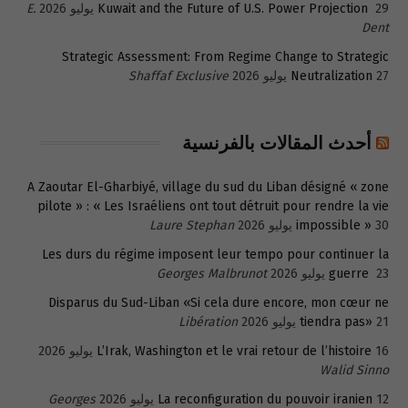
29 يوليو 2026
Kuwait and the Future of U.S. Power Projection
E.
Dent
Strategic Assessment: From Regime Change to Strategic
27 يوليو 2026
Neutralization
Shaffaf Exclusive
أحدث المقالات بالفرنسية
A Zaoutar El-Gharbiyé, village du sud du Liban désigné « zone
pilote » : « Les Israéliens ont tout détruit pour rendre la vie
30 يوليو 2026
impossible »
Laure Stephan
Les durs du régime imposent leur tempo pour continuer la
23 يوليو 2026
guerre
Georges Malbrunot
Disparus du Sud-Liban «Si cela dure encore, mon cœur ne
21 يوليو 2026
tiendra pas»
Libération
16 يوليو 2026
L’Irak, Washington et le vrai retour de l’histoire
Walid Sinno
12 يوليو 2026
La reconfiguration du pouvoir iranien
Georges