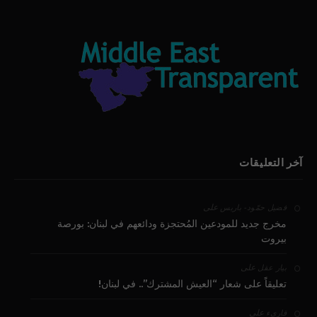
آخر التعليقات
على
فضيل حمّود - باريس
مخرج جديد للمودعين المُحتجزة ودائعهم في لبنان: بورصة
بيروت
على
بيار عقل
تعليقاً على شعار “العيش المشترك”.. في لبنان!
على
قارىء