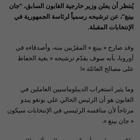
يُنتظر أن يعلن وزير خارجية الغابون السابق، “جان
بينغ”، عن ترشيحه رسمياً لرئاسة الجمهورية في
الإنتخابات المقبلة.
وقد صارح « بينغ » المقرّبين منه، وأصدقاءه في
أوروبا، بأنه سوف يقدّم ترشيحه « بغية الحفاظ
على مصالح العائلة »!
وما يثير استغراب الديبلوماسيين العاملين في
الغابون هو أن الرئيس الحالي علي بونغو يبدو
مرتاحاً لأن منافسه الرئيسي في الإنتخابات سيكون
« جان بينغ ».