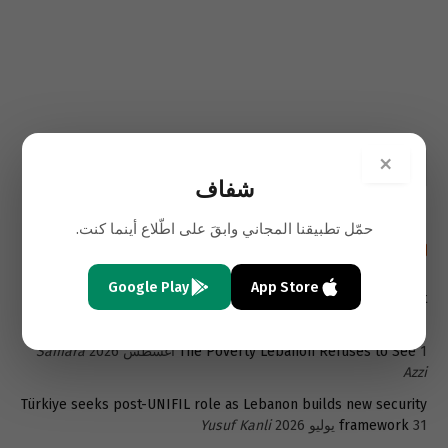
×
شفاف
حمّل تطبيقنا المجاني وابقَ على اطّلاع أينما كنت.
أحدث المقالات باللغة الإنجليزية
Google Play
App Store
A New Exit for Lebanon’s Trapped Depositors- The Beirut
4 أغسطس 2026
Stock Exchange
Samara Azzi
1 أغسطس 2026
The Poverty Lebanon Refuses to See
Samara
Azzi
Türkiye seeks post-UNIFIL role as Lebanon builds new security
31 يوليو 2026
framework
Yusuf Kanli