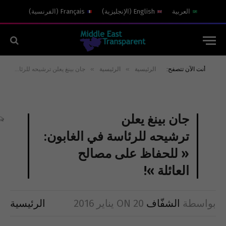
العربية
English
(
الإنجليزية
)
Français
(
الفرنسية
)
»
»
أنت الآن تتصفح:
الرئيسية
الرئيسية
جان بينغ يعلن ترشيحه للرئاسة في الغابون: « للحفاظ على مصالح العائلة »!
جان بينغ يعلن
ترشيحه للرئاسة في الغابون:
« للحفاظ على مصالح
العائلة »!
بواسطة
الشفّاف
20 يناير 2016
ON
الرئيسية