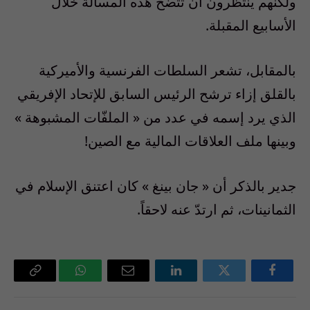
ولكنهم ينتظرون أن تتّضح هذه المسألة خلال
الأسابيع المقبلة.
بالمقابل، تشعر السلطات الفرنسية والأميركية
بالقلق إزاء ترشح الرئيس السابق للإتحاد الإفريقي
الذي يرد إسمه في عدد من « الملفّات المشبوهة »
وبينها ملف العلاقات المالية مع الصين!
جدير بالذكر أن « جان بينغ » كان اعتنق الإسلام في
الثمانينات، ثم ارتدّ عنه لاحقاً.
فيسبوك
تويتر
لينكدإن
البريد
واتساب
Copy
الإلكتروني
Link