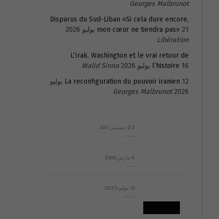
Georges Malbrunot
Disparus du Sud-Liban «Si cela dure encore,
21 يوليو 2026
mon cœur ne tiendra pas»
Libération
L’Irak, Washington et le vrai retour de
16 يوليو 2026
l’histoire
Walid Sinno
La reconfiguration du pouvoir iranien
12 يوليو
Georges Malbrunot
2026
23 ديسمبر 2011
عائلة المهندس طارق الربعة: أين دولة القانون والموسسات؟
8 مارس 2008
رسالة مفتوحة لقداسة البابا شنوده الثالث
19 يوليو 2023
إشكاليات التقويم الهجري، وهل يجدي هذا التقويم أيُ نفع؟