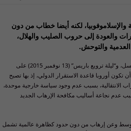
والإسلاموفوبيا، لكنه أيضا خطاب من دون
ت والعودة إلى حروب الصليب والهلال،
لعدمية والتوحش.
أكد الثلاثاء الأسود (22 مارس 2016) في بروكسل، و“ليلة ترويع باريس” (13 نوفمبر 2015) على
ن تكون أوروبا قاعدة الاستقرار الدولي، إذ بها تصبح
ب الانتقالية، بسبب عدم وجود سياسة خارجية موحدة،
بب عدم نجاعة أساليب مكافحة الإرهاب الجديد
الأوسط وعن إرهاب من دون حدود كظاهرة عالمية تشمل