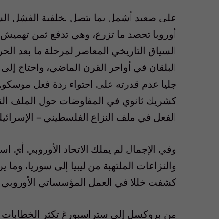
على صعيد أشمل بما يتصل بخلفية الفشل السي
أوروبا تحصد ما تزرع، وهي تدفع ثمن تهميش م
السياق التاريخي المعاصر لمرحلة ما بعد الح
البلقان في أواخر القرن الماضي، واحتاج إلى ال
جليا عدم قدرته على احتواء ردة فعل موسكو
كشريك ثانوي في المفاوضات حول الملف النووي
الفعل في ملف النزاع الفلسطيني – الإسرائيل
وفي الإجمال لم يملك الاتحاد الأوروبي أي ا
والنزاعات الملتهبة من ليبيا إلى سوريا، وما 
كشفت خللا في العمل المؤسساتي الأوروبي 
من بروكسل إلى ستراسبورغ تكثر الخطابات وصي