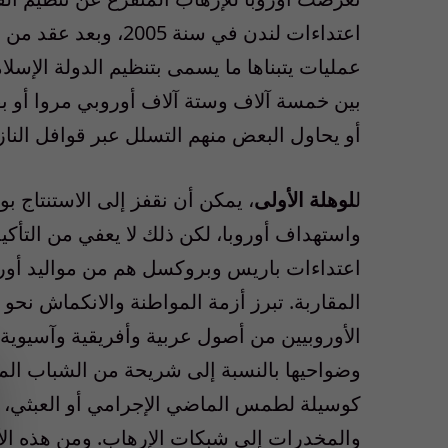
اعتداءات لندن في سنة 
عمليات يتبناها ما يسمى بتنظيم الدولة الإ
بين خمسة آلاف وستة آلاف أوروبي مروا أو بقو
أو يحاول البعض منهم التسلل عبر قوافل الناز
ل
لوهلة الأولى
، يمكن أن نقفز إلى الاستنتاج
واستهداف أوروبا، لكن ذلك لا يعفي من التأكي
اعتداءات باريس وبروكسل هم من مواليد أوروب
المقاربة. تبرز أزمة المواطنة والانكماش نحو ا
الأوروبيين من أصول عربية وأفريقية وآسيوية
وضواحيها بالنسبة إلى شريحة من الشباب الم
كوسيلة لطمس الماضي الإجرامي أو العبثي، و
والمخدرات إلى شبكات الإرهاب. ومن هذه ال