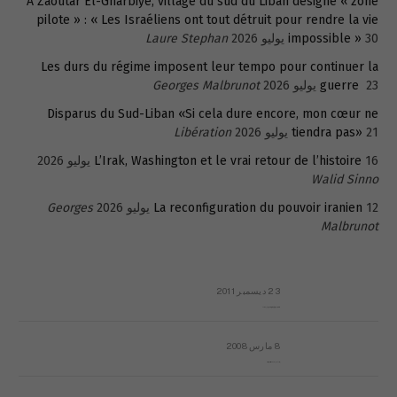
A Zaoutar El-Gharbiyé, village du sud du Liban désigné « zone
pilote » : « Les Israéliens ont tout détruit pour rendre la vie
30 يوليو 2026
impossible »
Laure Stephan
Les durs du régime imposent leur tempo pour continuer la
23 يوليو 2026
guerre
Georges Malbrunot
Disparus du Sud-Liban «Si cela dure encore, mon cœur ne
21 يوليو 2026
tiendra pas»
Libération
16 يوليو 2026
L’Irak, Washington et le vrai retour de l’histoire
Walid Sinno
12 يوليو 2026
La reconfiguration du pouvoir iranien
Georges
Malbrunot
23 ديسمبر 2011
عائلة المهندس طارق الربعة: أين دولة القانون والموسسات؟
8 مارس 2008
رسالة مفتوحة لقداسة البابا شنوده الثالث