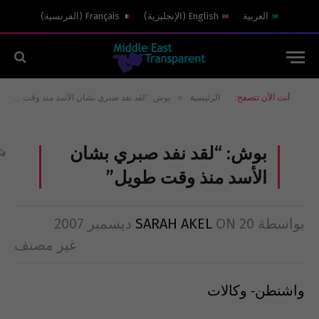
العربية
English
(
الإنجليزية
)
Français
(
الفرنسية
)
»
أنت الآن تتصفح:
الرئيسية
بوش: “لقد نفد صبري بشان الأسد منذ وقت طويل”
بوش: “لقد نفد صبري بشان
الأسد منذ وقت طويل”
بواسطة
20 ديسمبر 2007
ON
SARAH AKEL
غير مصنف
واشنطن- وكالات