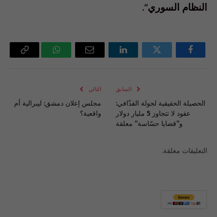
النظام السوري
“.
فيسبوك
تويتر
لينكدإن
البريد
واتساب
Copy
الإلكتروني
Link
السابق
التالي
الحصيلة الحقيقية لجولة القذّافي:
مجلس إعلان دمشق: ليبرالية أم
عقود لا تتجاوز 5 مليار دولار
واقعية؟
و”قضايا حسّاسة” معلقة
التعليقات مغلقة.