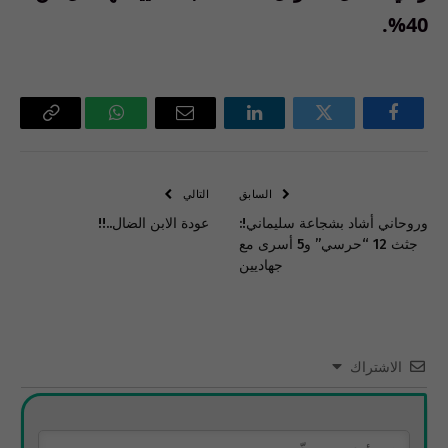
40%.
فيسبوك
تويتر
لينكدإن
البريد
واتساب
Copy
الإلكتروني
Link
السابق
التالي
وروحاني أشاد بشجاعة سليماني!:
عودة الابن الضال..!!
جثث 12 “حرسي” و5 أسرى مع
جهاديين
الاشتراك