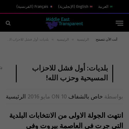
العربية
English
(
الإنجليزية
)
Français
(
الفرنسية
)
»
»
أنت الآن تتصفح:
الرئيسية
الرئيسية
بلديات: أول فشل للاحزاب المسيحية وحزب الله! ‎
بلديات: أول فشل للاحزاب
المسيحية وحزب الله! ‎
بواسطة
خاص بالشفاف
10 مايو 2016
ON
الرئيسية
انتهت الجولة الاولى من الانتخابات البلدية
التي جرت في العاصمة بيروت وفي