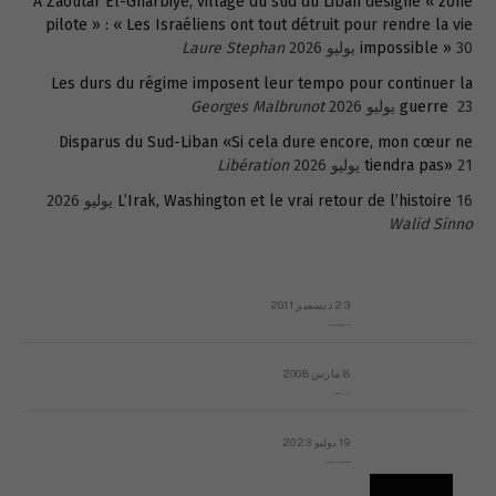
A Zaoutar El-Gharbiyé, village du sud du Liban désigné « zone
pilote » : « Les Israéliens ont tout détruit pour rendre la vie
30 يوليو 2026
impossible »
Laure Stephan
Les durs du régime imposent leur tempo pour continuer la
23 يوليو 2026
guerre
Georges Malbrunot
Disparus du Sud-Liban «Si cela dure encore, mon cœur ne
21 يوليو 2026
tiendra pas»
Libération
16 يوليو 2026
L’Irak, Washington et le vrai retour de l’histoire
Walid Sinno
23 ديسمبر 2011
عائلة المهندس طارق الربعة: أين دولة القانون والموسسات؟
8 مارس 2008
رسالة مفتوحة لقداسة البابا شنوده الثالث
19 يوليو 2023
إشكاليات التقويم الهجري، وهل يجدي هذا التقويم أيُ نفع؟