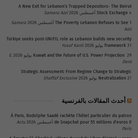
A New Exit for Lebanon’s Trapped Depositors- The Beirut
4 أغسطس 2026
Stock Exchange
Samara Azzi
1 أغسطس 2026
The Poverty Lebanon Refuses to See
Samara
Azzi
Türkiye seeks post-UNIFIL role as Lebanon builds new security
31 يوليو 2026
framework
Yusuf Kanli
29 يوليو 2026
Kuwait and the Future of U.S. Power Projection
E.
Dent
Strategic Assessment: From Regime Change to Strategic
27 يوليو 2026
Neutralization
Shaffaf Exclusive
أحدث المقالات بالفرنسية
À Paris, Rodolphe Saadé rachète l’hôtel particulier du patron
8 أغسطس 2026
de Snapchat pour 55 millions d’euros
Actu
Paris