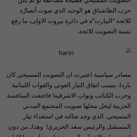
حزب الطاشناق هو الوحيد الذي صوت أنصارُه
للائحة “البيارت”ة في دائرة بيروت الاولى، ما رفع
نسبة التصويت للائحة.
مصادر سياسية اعتبرت ان التصويت المسيحي كان
باردا، بسبب اتفاق التيار العوني والقوات اللبنانية
وحزب الكتائب ونواب الاشرفيه! فاختفت المنافسة
الحزبية ليحل محلها تصويت المجتمع المدني
المسيحي، الذي وجد ضالته في استعداء تيار
المستقبل والرئيس سعد الحريري! وهذاـ من دون
ان تستطيع الاحزاب المسيحية ان تبذل جهدا لاثبات