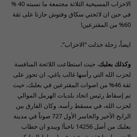
الاحزاب المسيحية الثلاثة مجتمعة ما نسبته 40 %
في حين ان لائحتي سكاق وفتوش حازتا على ثقة
60% من المقترعين!
ايضاً، زحلة خذلت “الاحزاب”.
وكذلك بعلبك
، حيث استطاعت اللائحة المنافسة
لحزب الله التي رأسها غالب ياغي، ان تحوز على
ثقة 46% من اصوات المقترعين في بعلبك، حيث
تم إسقاط رئيس اتحاد بلديات الهرمل الموالي
لحزب الله، في مسقط رأسه. وكان الفارق بين
الرابح الأخير والخاسر الأول 727 صوتاً في مدينة
بعلبك من أصل 14256 ناخبأ! ويبدو ان خطاب
الحزب ايضا فقد شرعيته في اوساط البعلبكيين،