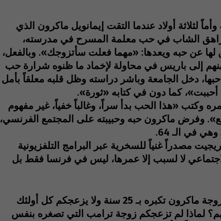
اً لثلاثة أولاد عندما التقت إيمانويل ماكرون الذي
لمراهق الشاب في حب معلمة المسرح في مدرسته،
 لها عن حبه ويعدها: «مهما فعلت سأتزوجك». وبالفعل،
بنهم إلى باريس في محاولة لإخماد ما ظنوه شرارة حب
حبها، دخل الجامعة وباشر دراسته وظل قلبه معلقاً بأمل
 أحببت»، كما دون في كتابه «ثورة».
عمره وكتب «هذا الحب بدأ سراً، وغالباً خفياً، غير مفهوم
ع». وفرض ماكرون حبه وحبيبته على المجتمع الفرنسي،
يت مصدراً غنياً للسخرية عبر البرامج التلفزيونية
اجتماعي لا لسبب إلا عمرها، ليس في فرنسا فقط بل
السؤال الذي يطرح نفسه: لماذا يزعجكم أن زوجة ماكرون تكبره بـ 25 سنة ولا يزعجكم كل أولئك
م؟ لماذا لم تزعجكم زوجة ترامب التي تصغره بنفس