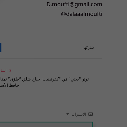
D.moufti@gmail.com
dalaaalmoufti@
شاركها.
الساب
توتر “بعثي” في “كفرتبنيت: جناح شلق “طوّق” تمثا
حافظ الأسد
الاشتراك