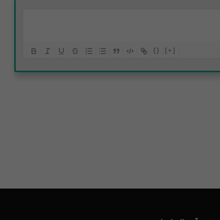
{}
[+]