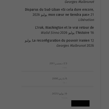
Georges Malbrunot
Disparus du Sud-Liban «Si cela dure encore,
21 يوليو 2026
mon cœur ne tiendra pas»
Libération
L’Irak, Washington et le vrai retour de
16 يوليو 2026
l’histoire
Walid Sinno
La reconfiguration du pouvoir iranien
12 يوليو
Georges Malbrunot
2026
23 ديسمبر 2011
عائلة المهندس طارق الربعة: أين دولة القانون والموسسات؟
8 مارس 2008
رسالة مفتوحة لقداسة البابا شنوده الثالث
19 يوليو 2023
إشكاليات التقويم الهجري، وهل يجدي هذا التقويم أيُ نفع؟