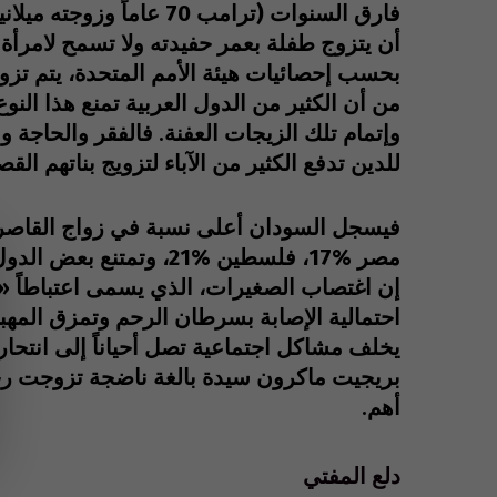
فارق السنوات (ترامب 70 عاماً وزوجته ميلانيا 47 عاماً)؟
أن يتزوج طفلة بعمر حفيدته ولا تسمح لامرأة ب
من أن الكثير من الدول العربية تمنع هذا النوع 
وإتمام تلك الزيجات العفنة. فالفقر والحاجة و
للدين تدفع الكثير من الآباء لتزويج بناتهم القص
مصر %17، فلسطين %21، وتمتنع بعض الدول العربية عن إحصاء هذه الزيجات فما لنا إلا التخمين.
إن اغتصاب الصغيرات، الذي يسمى اعتباطاً «ز
احتمالية الإصابة بسرطان الرحم وتمزق المهبل 
يخلف مشاكل اجتماعية تصل أحياناً إلى انتحا
بريجيت ماكرون سيدة بالغة ناضجة تزوجت رجلا
أهم.
دلع المفتي