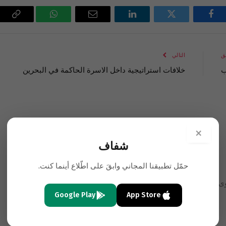
فيسبوك
تويتر
لينكدإن
البريد
واتساب
Copy
الإلكتروني
Link
ق
التالي
ب
خلافات استراتيجية داخل الاسرة الحاكمة في البحرين
الأحدث
×
شفاف
حمّل تطبيقنا المجاني وابقَ على اطّلاع أينما كنت.
توى المنحدر في نقل الخبر و في عنونة الخبر , اشعر بأنفاسكم
Google Play
App Store