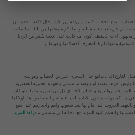
الخطاب واضع الحجاب كانت متزوجة من ثلاث رجال دفعة واحدة وان
ياتي عن حتمية نسبه اليه وانما لكونه مقتدرا من الناحية المالية
مر مجهول الاب الحقيقي كون امه كانت على علاقة بكثير من الرجال
لامية ومنها دائرة المعارف الاسلامية وغيرها ,,,
لطبل الفارغ الذي تدافع على المجرم عمر بن الخطاب وقوانينه
ثها وليس اخرها عهدته او وثيقته ما تسمى بالعهدة العمرية العنصرية
بحق المسيحيين واليهود والعالم الاخر اي كل من ليس مسلما ,ولو كان
محاكم دولية بدعوى الابادة الجماعية لغير المسلمين هذا اولا اما
 و ثالثهما الحروب التي قام بها ضد شعوب وامم واجبارهم على دفع
انسانية والحكم عليه المؤبد مع ادخاله الى مشافي
…
قراءة المزيد ..