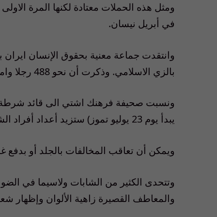
ومثل هذه الحملات معتادة لكنها المرة الاولى 
في أبريل نيسان.
وانتقدت جماعة معنية بحقوق الإنسان ايران
بالزي الاسلامي. وذكرت أن نحو 488 رجلا وامرأة احتجزوا خلال الأيام الأولى من الحملة.
ونسبت صحيفة فرهنك اشتي الى قائد شرطة ط
يبدأ يوم 23 يوليو تموز) ستزيد أعداد أفراد الشرطة الى المثلين للتعامل مع هذا السلوك اللاأخلاقي.”
ويمكن أن تعاقب المخالفات بالجلد أو بدفع غر
وتتحدى الكثير من الشابات ولاسيما في الضواحي
والمعاطف القصيرة زاهية الألوان وإظهار ش