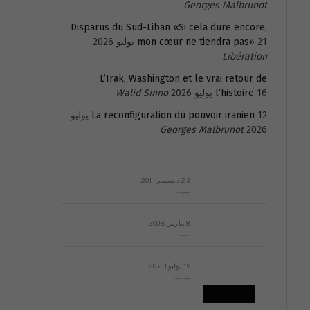
Georges Malbrunot
Disparus du Sud-Liban «Si cela dure encore,
21 يوليو 2026
mon cœur ne tiendra pas»
Libération
L’Irak, Washington et le vrai retour de
16 يوليو 2026
l’histoire
Walid Sinno
La reconfiguration du pouvoir iranien
12 يوليو
Georges Malbrunot
2026
23 ديسمبر 2011
عائلة المهندس طارق الربعة: أين دولة القانون والموسسات؟
8 مارس 2008
رسالة مفتوحة لقداسة البابا شنوده الثالث
19 يوليو 2023
إشكاليات التقويم الهجري، وهل يجدي هذا التقويم أيُ نفع؟