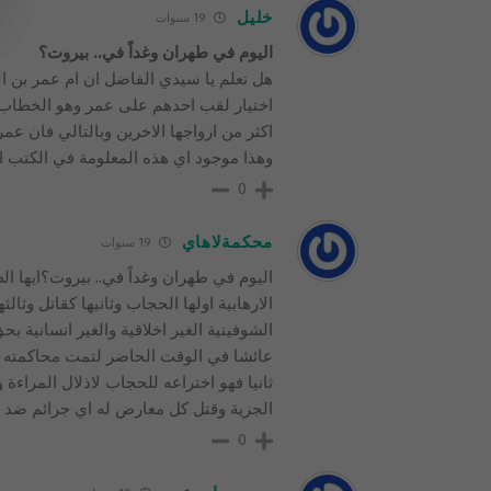
خليل
19 سنوات
اليوم في طهران وغداً في.. بيروت؟
هل تعلم يا سيدي الفاضل ان ام عمر بن 
اختيار لقب احدهم على عمر وهو الخطاب لم 
اكثر من ازواجها الاخرين وبالتالي فان ع
وهذا موجود اي هذه المعلومة في الكتب الاس
0
محكمةلاهاي
19 سنوات
اليوم في طهران وغداً في.. بيروت؟ايها ا
الارهابية اولها الحجاب وثانيها كقاتل وثال
الشوفينية الغير اخلاقية والغير انسانية 
عائشا في الوقت الحاضر لتمت محاكمته في 
ثانيا فهو اختراعه للحجاب لاذلال المراءة
الجزية وقتل كل معارض له اي جرائم ضد ال
0