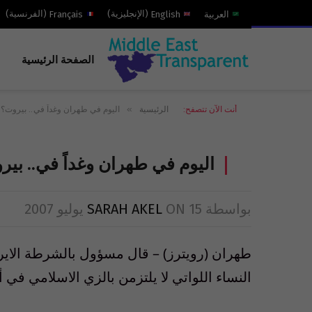
العربية
English
(
الإنجليزية
)
Français
(
الفرنسية
)
الصفحة الرئيسية
»
أنت الآن تتصفح:
الرئيسية
اليوم في طهران وغداً في.. بيروت؟
اليوم في طهران وغداً في.. بي
بواسطة
15 يوليو 2007
ON
SARAH AKEL
طهران (رويترز) – قال مسؤول بالشرطة الاير
النساء اللواتي لا يلتزمن بالزي الاسلامي في 