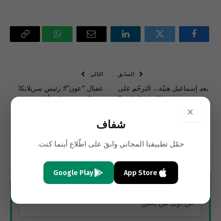
فيسبوك
تويتر
لينكدإن
البريد
واتساب
Copy
الإلكتروني
Link
السابق
التالي
بعد إسماعيل هنيّة… الترحّم على
عقبال “عون”!: رئيس سريلانكا
“اتفاق القاهرة”
سيتنحّى بعد فراره أمام
متظاهرين اقتحموا القصر
×
شفاف
حمّل تطبيقنا المجاني وابقَ على اطّلاع أينما كنت.
الاشتراك
Google Play
App Store