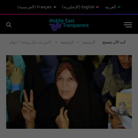
العربية
English
(
الإنجليزية
)
Français
(
الفرنسية
)
»
»
أنت الآن تتصفح:
الرئيسية
الرئيسية
“النبي بدد مال زوجته”!: اتهام ابنة رفسنجاني بالدعاية ضد النظام والتجديف