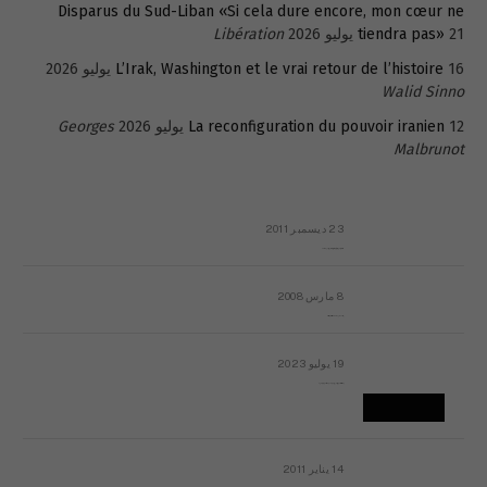
Disparus du Sud-Liban «Si cela dure encore, mon cœur ne
21 يوليو 2026
tiendra pas»
Libération
16 يوليو 2026
L’Irak, Washington et le vrai retour de l’histoire
Walid Sinno
12 يوليو 2026
La reconfiguration du pouvoir iranien
Georges
Malbrunot
23 ديسمبر 2011
عائلة المهندس طارق الربعة: أين دولة القانون والموسسات؟
8 مارس 2008
رسالة مفتوحة لقداسة البابا شنوده الثالث
19 يوليو 2023
إشكاليات التقويم الهجري، وهل يجدي هذا التقويم أيُ نفع؟
14 يناير 2011