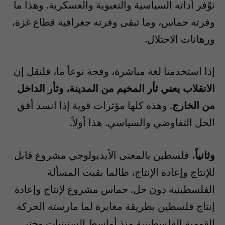
توّفر أداته السياسية والتعبوية والعسكرية. وهذا ما
وفرته حماس، وما تبقى وفرته جغرافية قطاع غزة،
ورهانات الاحتلال.
إذا استخدمنا لغة مباشرة، وفجة نوعاً ما، فلنقل إن
الانقلاب يعني ثأر المخيم من المدينة، وثأر الداخل
من الخارج
. وهذه كلها مؤثرات قوية إذا انسد أفق
الحل التفاوضي والسياسي. هذا أولاً.
وثانياً
، فلسطين بالمعنى الأيديولوجي مشروع قابل
للإنتاج وإعادة الإنتاج، طالما بقيت المسألة
الفلسطينية دون حل. حماس مشروع لإنتاج وإعادة
إنتاج فلسطين بطريقة مغايرة لما مارسته الحركة
القومية الفلسطينية منذ أواسط الستينيات وحتى