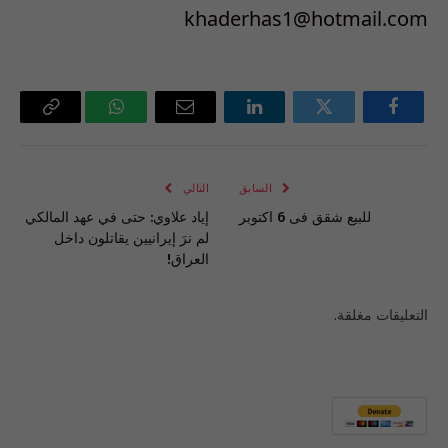
khaderhas1@hotmail.com
فيسبوك
تويتر
لينكدإن
البريد
واتساب
Copy
الإلكتروني
Link
السابق
التالي
للبيع شقق فى 6 اكتوبر
إياد علاوي: حتى في عهد المالكي
لم نرَ إيرانيين يقاتلون داخل
العراق!
التعليقات مغلقة.