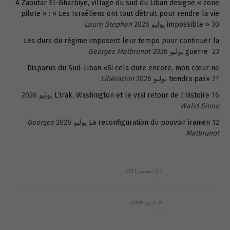
A Zaoutar El-Gharbiyé, village du sud du Liban désigné « zone
pilote » : « Les Israéliens ont tout détruit pour rendre la vie
30 يوليو 2026
impossible »
Laure Stephan
Les durs du régime imposent leur tempo pour continuer la
23 يوليو 2026
guerre
Georges Malbrunot
Disparus du Sud-Liban «Si cela dure encore, mon cœur ne
21 يوليو 2026
tiendra pas»
Libération
16 يوليو 2026
L’Irak, Washington et le vrai retour de l’histoire
Walid Sinno
12 يوليو 2026
La reconfiguration du pouvoir iranien
Georges
Malbrunot
23 ديسمبر 2011
عائلة المهندس طارق الربعة: أين دولة القانون والموسسات؟
8 مارس 2008
رسالة مفتوحة لقداسة البابا شنوده الثالث