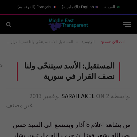
العربية
English
(
الإنجليزية
)
Français
(
الفرنسية
)
»
أنت الآن تتصفح:
الرئيسية
المستقبل: الأسد سيتنحّى ولنا نصف القرار في سورية
المستقبل: الأسد سيتنحّى ولنا
نصف القرار في سورية
بواسطة
2 نوفمبر 2013
ON
SARAH AKEL
غير مصنف
من يشاهد اعلام 8 آذار ويستمع الى السيد حسن
نصرالله يشعر فورًا ان حزب الله والرئيس بشار