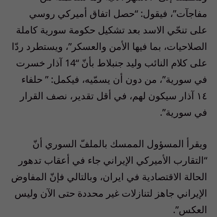
مفاجآت”، فيقول: “حصل اتفاق أميركي روسي
على تنحّي الاسد بعد تشكيل حكومة سورية كاملة
الصلاحيات، بما فيها الأمن والعسكر”، ويستطرد ردّا
على كلام النائب وليد جنبلاط بأنّ “14 آذار خسرت
في سورية”، من دون أن يسمّيه، فيكمل: ” حلفاء
١٤ آذار سيكون لهم، في أقل تقدير، نصف القرار
في سورية”.
ويقرأ المسؤول الممسك بالملفّ السوري أنّ
“التقارب الأميركي الإيراني جاء في أعقاب تدهور
الحالة الاقتصادية في ايران، وبالتالي فإنّ المفاوض
الإيراني جاهز لتنازلات غير محددة حتى الآن وليس
العكس”.