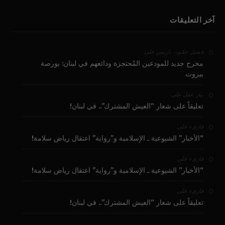
آخر التعليقات
على
فضيل حمّود - باريس
مخرج جديد للمودعين المُحتجزة ودائعهم في لبنان: بورصة
بيروت
على
بيار عقل
تعليقاً على شعار “العيش المشترك”.. في لبنان!
على
قارىء
“الأخبار” الشيوعية ـ الإسلامية و”رواية” اعتقال رياض سلامة!
على
قارىء
“الأخبار” الشيوعية ـ الإسلامية و”رواية” اعتقال رياض سلامة!
على
قارىء
تعليقاً على شعار “العيش المشترك”.. في لبنان!