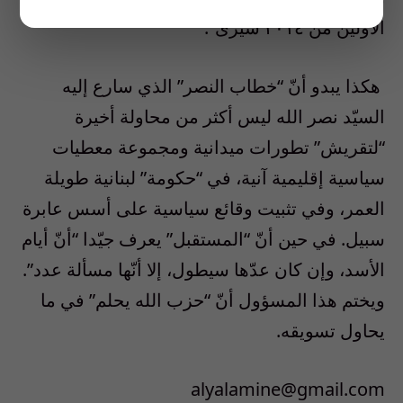
الأولين من ٢٠١٤ سيرى”.
هكذا يبدو أنّ “خطاب النصر” الذي سارع إليه
السيّد نصر الله ليس أكثر من محاولة أخيرة
“لتقريش” تطورات ميدانية ومجموعة معطيات
سياسية إقليمية آنية، في “حكومة” لبنانية طويلة
العمر، وفي تثبيت وقائع سياسية على أسس عابرة
سبيل. في حين أنّ “المستقبل” يعرف جيّدا “أنّ أيام
الأسد، وإن كان عدّها سيطول، إلا أنّها مسألة عدد”.
ويختم هذا المسؤول أنّ “حزب الله يحلم” في ما
يحاول تسويقه.
alyalamine@gmail.com