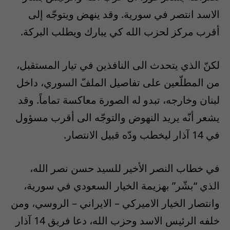
الاسد انتصر في سورية. وقد ينهض ويتوجّه إلى
أقرب مركز لحزب الله كي يبارك ويطلب البركة.
لكنّ الذي يتحدث الى النافذين في تيار المستقبل،
من المطلّعين على تفاصيل الملفّ السوري، داخل
لبنان وخارجه، تبدو له الصورة معاكسة تماماً. وقد
يشعر أنّه يريد النهوض والتوجّه الى أقرب مسؤول
في 14 آذار ليخطب ودّه قبيل الانتصار.
في خطاب النصر الأخير للسيد حسن نصر الله،
الذي “بشّر” بهزيمة الخيار السعودي في سورية،
وانتصار الخيار الاميركي – الايراني – الروسي، ومن
خلفه الرئيس الاسد وحزب الله، دعا فريق 14 آذار