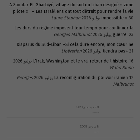
A Zaoutar El-Gharbiyé, village du sud du Liban désigné « zone
pilote » : « Les Israéliens ont tout détruit pour rendre la vie
30 يوليو 2026
impossible »
Laure Stephan
Les durs du régime imposent leur tempo pour continuer la
23 يوليو 2026
guerre
Georges Malbrunot
Disparus du Sud-Liban «Si cela dure encore, mon cœur ne
21 يوليو 2026
tiendra pas»
Libération
16 يوليو 2026
L’Irak, Washington et le vrai retour de l’histoire
Walid Sinno
12 يوليو 2026
La reconfiguration du pouvoir iranien
Georges
Malbrunot
23 ديسمبر 2011
عائلة المهندس طارق الربعة: أين دولة القانون والموسسات؟
8 مارس 2008
رسالة مفتوحة لقداسة البابا شنوده الثالث