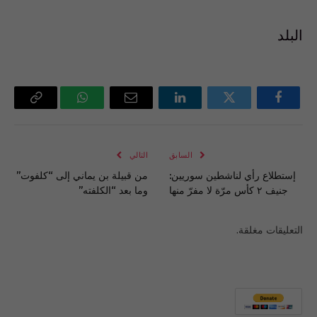
البلد
فيسبوك
تويتر
لينكدإن
البريد
واتساب
Copy
الإلكتروني
Link
السابق
التالي
إستطلاع رأي لناشطين سوريين:
من قبيلة بن يماني إلى “كلفوت”
جنيف ٢ كأس مرّة لا مفرّ منها
وما بعد “الكلفته”
التعليقات مغلقة.