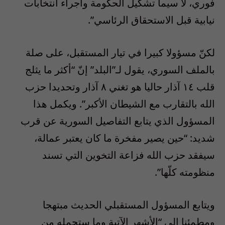
فوري، لا سيما تشكيل الحكومة واجراء انتخابات
نيابية قبل الاستحقاق الرئاسي”.
لكنّ مسؤولا كبيرا في تيار المستقبل، على صلة
بالملف السوري، يقول لـ”البلد” إنّ “أكثر ما يثلج
قلب ١٤ آذار حاليا هو تغني ٨ آذار وتحديدا حزب
الله بالتقارب مع الشيطان الأكبر”. ويكمل هذا
المسؤول الذي يتابع التفاصيل السورية عن قرب
شديد: “حين يصير مفخرة ما كان يعتبر عمالة،
سيفقد حزب الله فزاعة التخوين التي تسند
منظومته كلّها”.
ويتابع المسؤول المستقبلي الحديث مبتهجا
ومطمئنا إلى “الأشهر الآتية وما ستحمله من