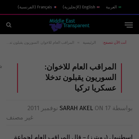
العربية
English
(
الإنجليزية
)
Français
(
الفرنسية
)
»
أنت الآن تتصفح:
الرئيسية
المراقب العام للاخوان: السوريون يقبلون تدخلا عسكريا تركيا
المراقب العام للاخوان:
السوريون يقبلون تدخلا
عسكريا تركيا
بواسطة
17 نوفمبر 2011
ON
SARAH AKEL
غير مصنف
اسطنبول (رويترز) – قال المراقب العام لجماعة