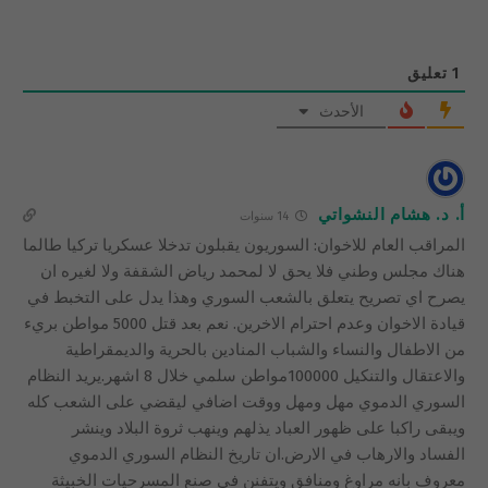
1
تعليق
الأحدث
أ. د. هشام النشواتي
14 سنوات
المراقب العام للاخوان: السوريون يقبلون تدخلا عسكريا تركيا طالما
هناك مجلس وطني فلا يحق لا لمحمد رياض الشقفة ولا لغيره ان
يصرح اي تصريح يتعلق بالشعب السوري وهذا يدل على التخبط في
قيادة الاخوان وعدم احترام الاخرين. نعم بعد قتل 5000 مواطن بريء
من الاطفال والنساء والشباب المنادين بالحرية والديمقراطية
والاعتقال والتنكيل 100000مواطن سلمي خلال 8 اشهر.يريد النظام
السوري الدموي مهل ومهل ووقت اضافي ليقضي على الشعب كله
ويبقى راكبا على ظهور العباد يذلهم وينهب ثروة البلاد وينشر
الفساد والارهاب في الارض.ان تاريخ النظام السوري الدموي
معروف بانه مراوغ ومنافق ويتفنن في صنع المسرحيات الخبيثة