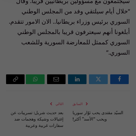
سيجتمعون مع مسؤولين بريطانيين قريبا. وقال
“خلال أيام سيلتقي وفد من المجلس الوطني
السوري برئيس وزراء بريطانيا.. الان الامور تتقدم.
أبلغونا أنهم سيعترفون قريبا بالمجلس الوطني
السوري كممثل للمعارضة السورية وللشعب
السوري.”
فيسبوك
تويتر
لينكدإن
البريد
واتساب
Copy
الإلكتروني
Link
السابق
التالي
السيّد مقتدى يحب ثوّار سوريا
بعد حديث شربل: تسريبات عن
ويحب “الأسد” أكثر!
إغتيالات وشيكة وهجمات ضد
سفارات غربية وعربية