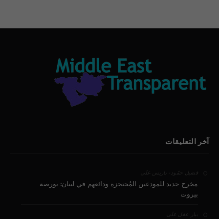
آخر التعليقات
على
فضيل حمّود - باريس
مخرج جديد للمودعين المُحتجزة ودائعهم في لبنان: بورصة
بيروت
على
بيار عقل