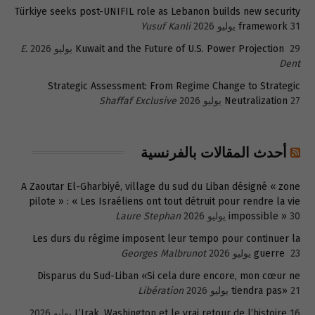
Türkiye seeks post-UNIFIL role as Lebanon builds new security
31 يوليو 2026
framework
Yusuf Kanli
29 يوليو 2026
Kuwait and the Future of U.S. Power Projection
E.
Dent
Strategic Assessment: From Regime Change to Strategic
27 يوليو 2026
Neutralization
Shaffaf Exclusive
أحدث المقالات بالفرنسية
A Zaoutar El-Gharbiyé, village du sud du Liban désigné « zone
pilote » : « Les Israéliens ont tout détruit pour rendre la vie
30 يوليو 2026
impossible »
Laure Stephan
Les durs du régime imposent leur tempo pour continuer la
23 يوليو 2026
guerre
Georges Malbrunot
Disparus du Sud-Liban «Si cela dure encore, mon cœur ne
21 يوليو 2026
tiendra pas»
Libération
16 يوليو 2026
L’Irak, Washington et le vrai retour de l’histoire