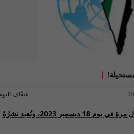
مستحيلة!
شفّاف اليوم
نُشِر البحث التالي على “الشفاف” لأول مرة في يوم 18 ديسمبر 2023، ونُعيد نشرُهُ