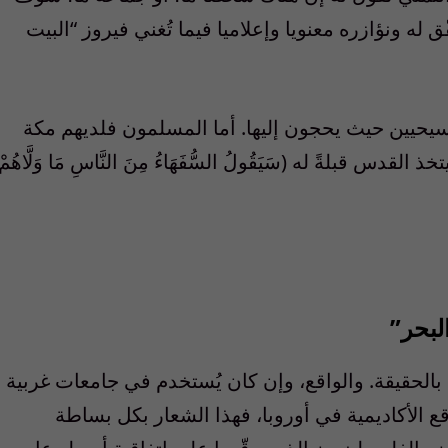
له ونؤازره معنويا وإعلاميا فيما تُغني فيروز “البيت
حيين حيث يحجون إليها. أما المسلمون فلديهم مكة
دس قبلةً له (سَيَقُولُ السُّفَهَاءُ مِنَ النَّاسِ مَا وَلَّاهُمْ
ه بالحقيقة. والواقع، وإن كان يُستخدم في جامعات غربية
قع الأكاديمية في أوروبا، فهذا الشعار بكل بساطة