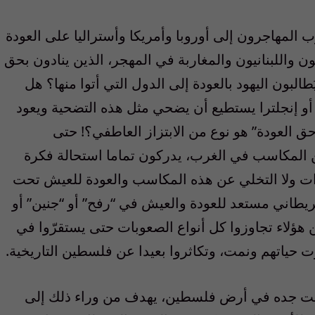
المهاجرون إلى أوروبا وأمريكا وأستراليا على العودة
اللبنانيون والمغاربة في المهجر، الذين ينادون بحق
البون اليهود بالعودة إلى الدول التي أتوا منها؟ هل
 إنجلترا يستطيع أن يضحي مثل هذه التضحية ويعود
 العودة” هو نوع من الابتزاز العاطفي؟! حتى
من المكاسب في الغرب، يدركون تماما استحالة فكرة
ازات ولا التخلي عن هذه المكاسب والعودة للعيش تحت
طاني مستعد للعودة والعيش في “رفح” أو “جنين” أو
 هؤلاء تجاوزوا كل أنواع الصعوبات حتى يستقرّوا في
ت حياتهم ونمت، وتكاثروا بعيدا عن فلسطين التاريخية.
 بيت جده في أرض فلسطين، يهدف من وراء ذلك إلى