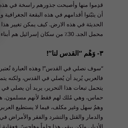
أن يثبّتوا أقدامهم في هذه البقعة الجغرافية وي
الحديثة في هذه الارض. كيف يمكن تغيير هذا ا
محمل الجد. 30٪؜ من سكان إسرائيل هم أبناء الشرق الأوسط، ماذا يمكن أن نفعل معهم؟
٣- وَهْم “القدس لنا”!
“سوف نصلي في القدس”! وهذه العبارة تُعتبر م
فالعربي يُريد أن يُصلي في القدس، ولكنه يتم
يتحمل تبعات هذا التحرير، يريد أن يصلي في ب
حماس، وهي مُلك لهم فقط لأنهم مسلمون. هذا
وهمٌ سهل وغير مكلف، فيما لا يستطيع العر
والدمار والقتل والتشرد والفقر والأمراض ف
الأدبار. ولكن يبقى هذا حلماً وهاجسً. فعقلي