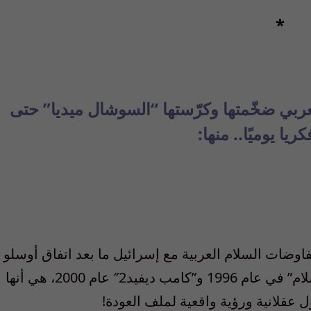
*
بي ضخّمتها وكرّستها “السوشال ميديا” حتى
ا يوميًا.. منها:
وضات السلام العربية مع إسرائيل ما بعد اتفاق أوسلو
1993، كإتفاقية “واي ريفر” وقمة “صانعي السلام” في عام 1996 و”كامب ديفيد2″ عام 2000، هي أنها
عقلانية ورؤية واقعية لملف العودة!