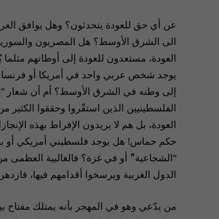
عن أي حق للعودة يتحدثون؟ وهل يوافق العرب 
الى الشرق الأوسط؟ هل المصريون والسوريون و
العودة، مستعدون للعودة إلى أوطانهم مثلما يُط
يوجد شخص عربي واحد في أمريكا أو فرنسا أو
إلى وطنه في الشرق الأوسط؟ أم أن شعار “حق
الفلسطينيين الذين استقّروا وحققوا الكثير 
العودة، بل هم لا يريدون الإفراط بهذه الإنج
حكم حماس! هل يوجد فلسطيني أمريكي أو بري
“الشجاعية”ّ أو في غزة؟ فالغالبية العظمى من
الدول الغربية ويرسخوا أقدامهم فيها، فازدهر
من يدّعي وهو في المهجر بأنه يمتلك مفتاح