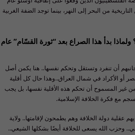
ه الفلسطينيون الذين وقّعوا على إتفاقية أوسلو عام
التاريخية من البحر إلى النهر، بينما توجد الضفة الغربية
 ولماذا بدأ هذا الصراع بعد “ثورة القسّام” عام
انبهم أن تنفرد وتستقل وتحكم نفسها.. هنا يكمن أصل
ر أو الأكراد في شمال العراق..وهذا حال كل أقلية
ن المسلمين منذ 1400 عاما. فمن غير المسموح أن تحكم هذه الأقلية نفسها، بل يجب
سجم مع فكرة الخلافة الإسلامية.
هم عقلية دولة الخلافة وهم يطمحون لإقامتها.. ولاية
.. وحزب الله يسعى للخلافة أيضًا بشكلها الشيعي..