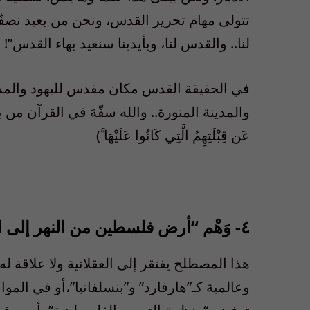
تتولى مهام تحرير القدس، ونحن من بعيد نصفّق 
لنا.. والقدس لنا، وبأيدينا سنعيد بهاء القدس”!
في الحقيقة القدس مكان مقدس لليهود والمسي
والمدينة المنورة.. والله سفّهَ في القرآن من يتخذ الق
عَن قِبْلَتِهِمُ الَّتِي كَانُوا عَلَيْهَا ۚ)
٤- وَهْم “أرض فلسطين من النهر إلى البحر”
هذا المصطلح يفتقر إلى العقلانية ولا علاقة ل
وعالمية كـ”هارفارد” و”بنسلفانيا”،أو في الموا