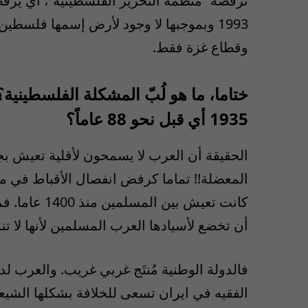
ترفضه “منظمة التحرير الفلسطينية”، أي يرفض
1993 وبموجبها لا وجود لأرض إسمها فلسطين 
وقطاع غزة فقط.
ختاما، ما هو لُبّ المشكلة الفلسطينية؟
1935 أي قبل نحو 88 عاماً؟
الحقيقة أن العرب لا يسمحون لأقلية تعيش بج
المعضلة!! تماما كرفض انفصال الأقباط في مص
كانت تعيش بي
أن تخضع لأسيادها العرب المسلمين لأنها لا تن
فالدولة الوطنية مُنتَج غربي غريب. والعرب لدي
الفقيه في ايران تسعى للخلافة بشكلها الشيعي