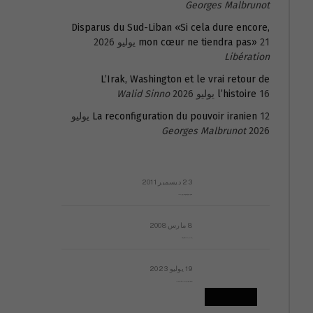
Georges Malbrunot
Disparus du Sud-Liban «Si cela dure encore,
21 يوليو 2026
mon cœur ne tiendra pas»
Libération
L’Irak, Washington et le vrai retour de
16 يوليو 2026
l’histoire
Walid Sinno
La reconfiguration du pouvoir iranien
12 يوليو
Georges Malbrunot
2026
23 ديسمبر 2011
عائلة المهندس طارق الربعة: أين دولة القانون والموسسات؟
8 مارس 2008
رسالة مفتوحة لقداسة البابا شنوده الثالث
19 يوليو 2023
إشكاليات التقويم الهجري، وهل يجدي هذا التقويم أيُ نفع؟