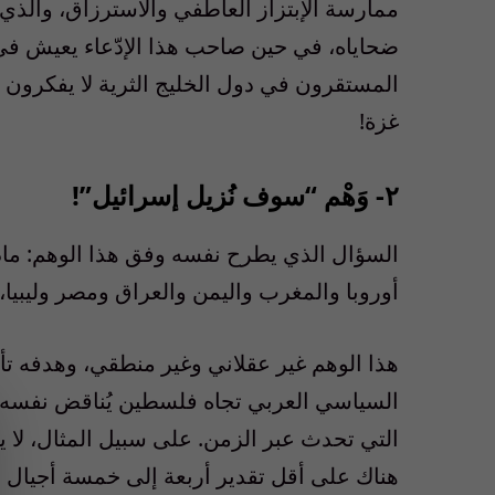
ممارسة الإبتزاز العاطفي والاسترزاق، والذي
ضحاياه، في حين صاحب هذا الإدّعاء يعيش في أ
المستقرون في دول الخليج الثرية لا يفكرون إطلا
غزة!
٢- وَهْم “سوف نُزيل إسرائيل”!
أوروبا والمغرب واليمن والعراق ومصر وليبيا، و2 مليون عربي داخل إسرائي
هذا الوهم غير عقلاني وغير منطقي، وهدفه تأ
السياسي العربي تجاه فلسطين يُناقض نفسه بش
التي تحدث عبر الزمن. على سبيل المثال، لا يف
هناك على أقل تقدير أربعة إلى خمسة أجيال ن