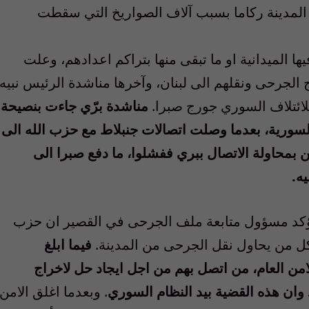
 المدينة ركاما بسبب آلاف الصواريخ التي سقطت
الميدانية او ما تبقى منها بتراكم اعدادهم، وعلت
الجرحى ونقلهم الى لبنان، وآخرها مناشدة الرئيس نبيه
ئتلاف السوري جورج صبرا.
مناشدة برّي جاءت بنصيحة
السورية، بعدما وصلت اتصالات جنبلاط مع حزب الله الى
محاولة الاتصال ببري ففشلوا، ما دفع صبرا الى
ه.
 في حالة خطرة. ويؤكد مسؤول متابعة ملف الجرحى في القصير ان حزب
 كل من يحاول نقل الجرحى من المدينة.
فيما ابلغ
من العام، من اتصل بهم من اجل ايجاد حل لاخراج
وان هذه القضية بيد النظام السوري
. وبعدما اغلق الامن