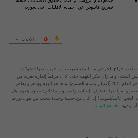
!
حمام الدم الروسي و”ضمان حقوق الاقليات”: خلفية
تصريح فابيوس عن “حماية الاقليات” في سورية
الأحدث
له رفض إخراج الجرحى من المدينةغريب أمر حزب نصرالله: ورّطه
ين السنة، و ما زال ينكر التهمة حتى الآن، مرفقاً إنكاره بمزيد من
جرائم الإغتيال المتتالية منذ 2005 و حتى آخر العام 2012 (إغتيال وسام الحسن)، و ها هو اليوم يجاهر و يفاخر
قصير و ضواحيها. لنعترف بإيجابية واحدة و ربما تكون مجرّد هفوة: هل
ات اللعب عالمكشوف؟ إذا كان من حسنة وحيدة نتجت من هول تورط
أن وجهه
…
قراءة المزيد ..