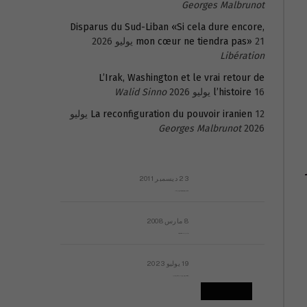
Georges Malbrunot
Disparus du Sud-Liban «Si cela dure encore,
21 يوليو 2026
mon cœur ne tiendra pas»
Libération
L’Irak, Washington et le vrai retour de
16 يوليو 2026
l’histoire
Walid Sinno
La reconfiguration du pouvoir iranien
12 يوليو
Georges Malbrunot
2026
23 ديسمبر 2011
عائلة المهندس طارق الربعة: أين دولة القانون والموسسات؟
8 مارس 2008
رسالة مفتوحة لقداسة البابا شنوده الثالث
19 يوليو 2023
إشكاليات التقويم الهجري، وهل يجدي هذا التقويم أيُ نفع؟