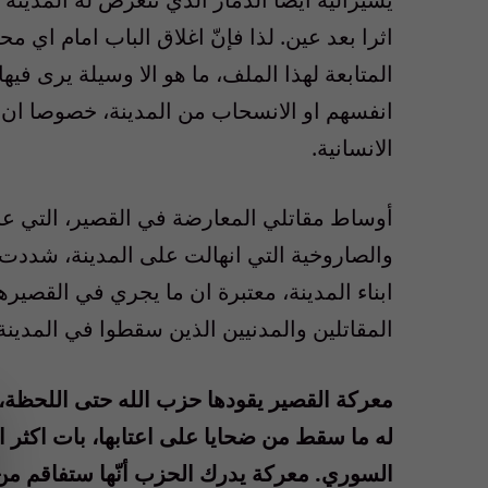
اثرا بعد عين. لذا فإنّ اغلاق الباب امام اي م
المتابعة لهذا الملف، ما هو الا وسيلة يرى ف
انفسهم او الانسحاب من المدينة، خصوصا ان الم
الانسانية.
أوساط مقاتلي المعارضة في القصير، التي عا
والصاروخية التي انهالت على المدينة، شددت 
ابناء المدينة، معتبرة ان ما يجري في القصير
المقاتلين والمدنيين الذين سقطوا في المدين
معركة القصير يقودها حزب الله حتى اللحظة،
له ما سقط من ضحايا على اعتابها، بات اكثر ا
السوري. معركة يدرك الحزب أنّها ستفاقم من ح