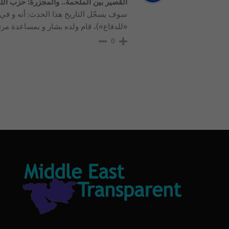
القصير بين الملحمة.. والمجزرة: حزب ال
«للدفاع»)، قام ولده بشار و بمساعدة مرتزق
0