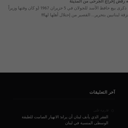
له رفض إخراج الجرحى من المدينة
سوف يسجّل التاريخ هذا الحدث: أنه و في ذكرى بيع حافظ الأسد للجولان في 5 حزيران 1967 (و كان وقتها وزيراً
ة لبنانيين بتحرير… القصير من إحتلال أهلها لها!!!
آخر التعليقات
على
قارىء
الفقر الذي يأنف لبنان أن يراه: الانهيار الصامت للطبقة
الوسطى المنسية في لبنان