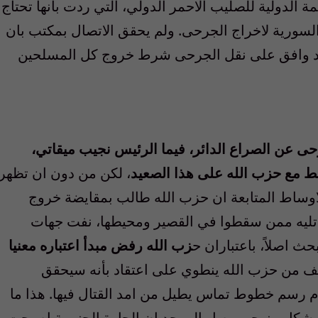
 الدولية للصليب الاحمر الدولي، التي ردت بأنها تحتاج
لسورية لاخراج الجرحى. ولم يحقق الاتصال بمكتب بان
لاسد وافق على نقل الجرحى شرط خروج كل المسلحين
 عن الصراع الدائر، فيما الرئيس نجيب ميقاتي،
سط مع حزب الله على هذا الصعيد
، لكن من دون ان تظهر
اوساط المتابعة ان حزب الله طالب بمقايضة خروج
تليه ممن سقطوا في القصير ومحيطها، نفت جهات
 اصلاً، باعتباران ح
زب الله رفض مبدأ اعتباره معنيا
ف من حزب الله ينطوي على اعتقاد بأنه سيحقق
مام رسم خطوط تماس يطيل من امد القتال فيها. هذا ما
ة بشكل منهجي وصل الى حد ان الحارة الجنوبية اصبحت