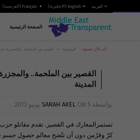
العربية
English
(
الإنجليزية
)
Français
(
الفرنسية
)
الصفحة الرئيسية
»
أنت الآن تتصفح:
الرئيسية
القصير بين الملحمة.. والمجزرة: حز
القصير بين الملحمة.. والمجزر
المدينة
بواسطة
5 يونيو 2013
ON
SARAH AKEL
تستمرالمعارك في القصير. تقدم مقاتلو حزب ال
كرّ وفرّمن دون أن تتّضح معالم حصول حسم 