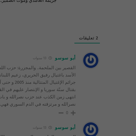
جريمة الغامدي وموت الضمير..!
2
تعليقات
أبو سوسو
13 سنوات
القصير بين الملحمة.. والمجزرة: حزب ال
الأسد باغتيال رفيق الحريري، زعيم اللبناني
بقتال سنّة سوريا و الإنتصار عليهم في ال
انتهى زمن الكذب عند حزب نصرالله و ب
نصرالله و مرتزقته في الدم السوري فهي 
0
أبو سوسو
13 سنوات