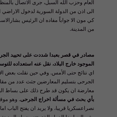
العام وحزب الله السبل، جرى الاتصال بالمنظمة
الى اذن من الدولة السورية لدخول الاراضي ا
كي مون الا جواباً مفاده ان الرئيس بشارا
من المدينة.
مصادر في قصر بعبدا شددت على تحييد الجرحى
الموجود خارج البلاد، نقل عنه استعداده للتو
اي نتائج حتى الأمس. وفي حين نقلت بعض ال
الجرحى بتسليم المعارضين جثث عدد من مقا
معارضة ان يكون قد طرح ذلك على بساط البحث
بأي بحث في مسألة اخراج الجرحى
. وهو موق
نصراعسكريا قريبا، ولا يريد ان يفتح الباب ا
يشيراليه ايضا الدمار الذي تتعرض له المدين