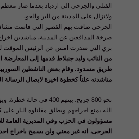
القتلى والجرحى الى ازدياد بعدما صار معظم
ولاتزال على المدينة من البر والجو.
الجرحى ضاقت بهم القصير التي فاضت مشافيها 
صرخة المدافعين عن المدينة، مناشدين اخراج 
بري التي صدرت امس عن الرئيس الموقت للا
من النائب وليد جنبلاط قدمها إلى المعارضة 
طريق مسدود. وقام بعض الناشطين السوريين ب
مناشدته علناً كخطوة اخيرة لايصال الرسالة الي
نحو 800 جريح، بينهم 400
الله يمنع اخراجهم ويطلق مقاتلوه النار على
مسؤولون في الحزب وفي المديرية العامة للا
الجرحى، انه غير معني ولن يسمح باخراج احد 