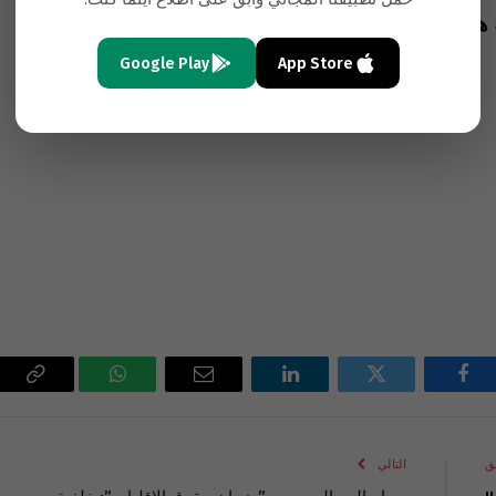
 الغاية الأهم التي تبرر للحزب كل هذه الدماء وحتى
Google Play
App Store
فيسبوك
تويتر
لينكدإن
البريد
واتساب
Copy
الإلكتروني
Link
ق
التالي