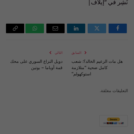
نُشِر في “إيلاف|
فيسبوك
تويتر
لينكدإن
البريد
واتساب
Copy
الإلكتروني
Link
السابق
التالي
هل مات الزعيم الخالد؟: شعب
دويل النزاع السوري على محك
كامل ضحية “متلازمة
قمة أوباما – بوتين
استوكهولم”
التعليقات مغلقة.