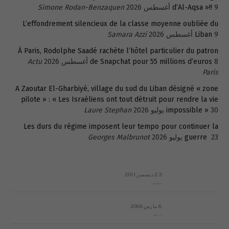
9 أغسطس 2026
d’Al-Aqsa »!!
Simone Rodan-Benzaquen
L’effondrement silencieux de la classe moyenne oubliée du
9 أغسطس 2026
Liban
Samara Azzi
À Paris, Rodolphe Saadé rachète l’hôtel particulier du patron
8 أغسطس 2026
de Snapchat pour 55 millions d’euros
Actu
Paris
A Zaoutar El-Gharbiyé, village du sud du Liban désigné « zone
pilote » : « Les Israéliens ont tout détruit pour rendre la vie
30 يوليو 2026
impossible »
Laure Stephan
Les durs du régime imposent leur tempo pour continuer la
23 يوليو 2026
guerre
Georges Malbrunot
23 ديسمبر 2011
عائلة المهندس طارق الربعة: أين دولة القانون والموسسات؟
8 مارس 2008
رسالة مفتوحة لقداسة البابا شنوده الثالث