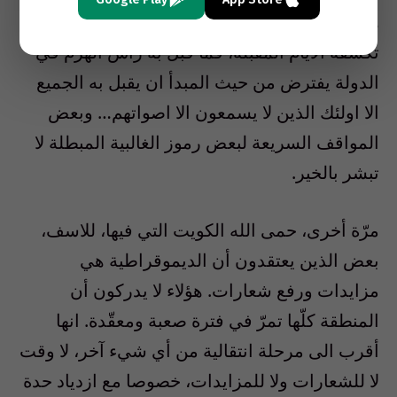
هل يهتدي من انحرف عن جادة الصواب؟ سؤال
تكشفه الايام المقبلة، فما قبل به رأس الهرم في
الدولة يفترض من حيث المبدأ ان يقبل به الجميع
الا اولئك الذين لا يسمعون الا اصواتهم… وبعض
المواقف السريعة لبعض رموز الغالبية المبطلة لا
تبشر بالخير.
مرّة أخرى، حمى الله الكويت التي فيها، للاسف،
بعض الذين يعتقدون أن الديموقراطية هي
مزايدات ورفع شعارات. هؤلاء لا يدركون أن
المنطقة كلّها تمرّ في فترة صعبة ومعقّدة. انها
أقرب الى مرحلة انتقالية من أي شيء آخر، لا وقت
لا للشعارات ولا للمزايدات، خصوصا مع ازدياد حدة