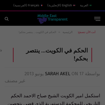
العربية
English
(
الإنجليزية
)
Français
(
الفرنسية
)
»
أنت الآن تتصفح:
الرئيسية
الحكم في الكويت… ينتصر بحكم!
الحكم في الكويت… ينتصر
بحكم!
بواسطة
17 يونيو 2013
ON
SARAH AKEL
غير مصنف
استكمل امير الكويت الشيخ صباح الاحمد الحكم
التاريخي للمحكمة الدستورية الذي قضى بتحصين