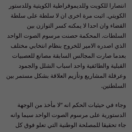
انتصارا للكويت وللديموقراطية الكويتية وللدستور
الكويتي. اثبت مرة اخرى ان لا سلطة على سلطة
القضاء وان احدا لا يمكنه كسر التوازن بين
السلطات. المحكمة حصنت مرسوم الصوت الواحد
الذي اصدره الامير للخروج بنظام انتخابي مختلف
بعدما صارت المجالس السابقة مصانع للعصبيات
القبلية والطائفية واحد اسباب الشلل والجمود
وعرقلة المشاريع وتأزيم العلاقة بشكل مستمر بين
السلطتين.
وجاء في حيثيات الحكم انه “لا مأخذ من الوجهة
الدستورية على مرسوم الصوت الواحد سيما وانه
جاء تحقيقا للمصلحة الوطنية التي تعلو فوق كل