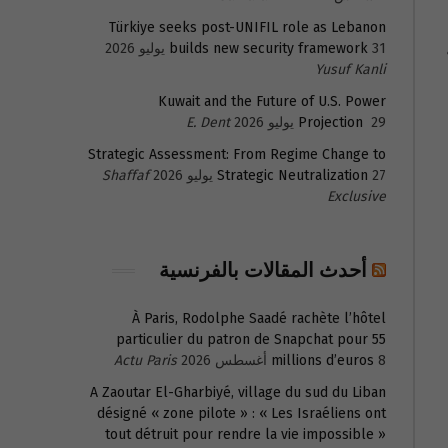
Türkiye seeks post-UNIFIL role as Lebanon
31 يوليو 2026
builds new security framework
Yusuf Kanli
Kuwait and the Future of U.S. Power
29 يوليو 2026
Projection
E. Dent
Strategic Assessment: From Regime Change to
27 يوليو 2026
Strategic Neutralization
Shaffaf
Exclusive
أحدث المقالات بالفرنسية
À Paris, Rodolphe Saadé rachète l’hôtel
particulier du patron de Snapchat pour 55
8 أغسطس 2026
millions d’euros
Actu Paris
A Zaoutar El-Gharbiyé, village du sud du Liban
désigné « zone pilote » : « Les Israéliens ont
tout détruit pour rendre la vie impossible »