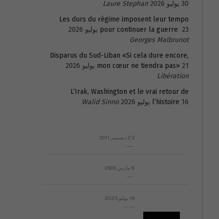
30 يوليو 2026
Laure Stephan
Les durs du régime imposent leur tempo
23 يوليو 2026
pour continuer la guerre
Georges Malbrunot
Disparus du Sud-Liban «Si cela dure encore,
21 يوليو 2026
mon cœur ne tiendra pas»
Libération
L’Irak, Washington et le vrai retour de
16 يوليو 2026
l’histoire
Walid Sinno
23 ديسمبر 2011
عائلة المهندس طارق الربعة: أين دولة القانون والموسسات؟
8 مارس 2008
رسالة مفتوحة لقداسة البابا شنوده الثالث
19 يوليو 2023
إشكاليات التقويم الهجري، وهل يجدي هذا التقويم أيُ نفع؟