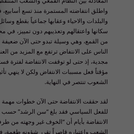
المعادلة بين النظام القمعي والشعب المنت
واطلق انتفاضته المستمرة منذ تسع أسابيع، 
والبلدات والاحياء وعقابها جماعياً بقطع وسائل
سكانها واعتقالهم وتعذيبهم دون تمييز، في مح
من القمع، وهي وسيلة تبدو حتى الآن ضعيفة ال
الناس على الانتفاض ترتفع مع المزيد من العنف
مجدية، إذ حتى لو توقفت الانتفاضة لفترة فس
مؤقتاً فعل مسببات الانتفاض ولكن لا ينهي تأ
الشعوب تنتصر في النهاية.
لقد حققت الانتفاضة حتى الآن خطوات مهمة 
للفعل السياسي فقد بلغ “سن الرشد” حسب تعب
الانتفاضة بأيام أن “الخوف غير وجهته من 
الشعب واعتباره قاصراً تقرر شؤونه طغمة، فق