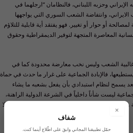
الإيراني وحزبه اللبناني، فالنظامان “ارجلهما في
عب الايراني، وانتفاضة الشعب السوري التي يواجهها
صالحة أو حوار أو تغيير. فهو يفتقد أية قابلية للتلاؤم
نسانية المعاصرة المتجهة لتوفير الديمقراطية وحقوق
ياً غالبية الشعب وليس نخب معارضة محدودة كما في
تطيعها، فالإبادة الجماعية على غرار ما حدث في حماة
 يعد يسمح لنظام استبدادي بأن يفعل بشعبه ما يشاء
ماعية ليست شأناً داخلياً في الشرعة الدولية الراهنة،
محكمة جنايات دولية وعقوبات سياسية واقتصادية، لا
×
شفاف
حمّل تطبيقنا المجاني وابقَ على اطّلاع أينما كنت.