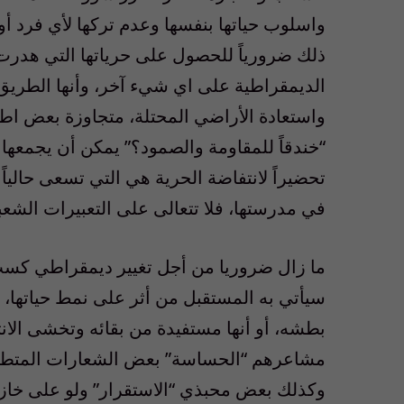
واسلوب حياتها بنفسها وعدم تركها لأي فرد أو
ذلك ضرورياً للحصول على حرياتها التي هدرت م
الديمقراطية على اي شيء آخر، وأنها الطريق 
واستعادة الأراضي المحتلة، متجاوزة بعض اطرا
“خندقاً للمقاومة والصمود؟” يمكن أن يجمعها 
تحضيراً لانتفاضة الحرية هي التي تسعى حالياً
في مدرستها، فلا تتعالى على التعبيرات الشعبي
ما زال ضروريا من أجل تغيير ديمقراطي كسب
سيأتي به المستقبل من أثر على نمط حياتها، و
بطشه، أو أنها مستفيدة من بقائه وتخشى الانتق
مشاعرهم “الحساسة” بعض الشعارات المتطرفة 
وكذلك بعض محبذي “الاستقرار” ولو على خازوق