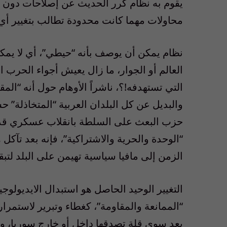
يقوم به نظام كرر الحديث عن إصلاحات دون ت
محاولات مهما كانت محدودة تطالب بتغيير أي
نظام يمكن أن يوصف بأنه “حيطي”، أي لا يمكن 
العالم أو الجوار، ما زال يعيش أجواء الحرب ال
التي تستهدفه!؟، ناشراً الأوهام حول أنه “المق
والبديل عن كل البلدان العربية “المتخاذلة” 
حزب البعث على السلطة بانقلاب عسكري قد ب
“الوحدة والحرية والاشتراكية”، فإنه بعد تآكل
الزمن إلى مافيا سياسية تهيمن على البلد لتبقي
التغيير الوحيد الحاصل هو استبدال الايديولوجي
“الممانعة والمقاومة”، كغطاء وتبرير لاستمرار 
يعد سوى قلة تصدقها داخل أو خارج سوريا، واس