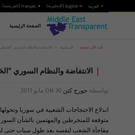
العربية
English
(
الإنجليزية
)
Français
(
الفرنسية
)
الصفحة الرئيسية
»
أنت الآن تتصفح:
الرئيسية
الانتفاضة والنظام السوري “الحَيطي!
الانتفاضة والنظام السوري “الح
بواسطة
جورج كتن
30 مايو 2011
ON
اندلاع الاحتجاجات الشعبية في سوريا وتحولها
متوقعة للمنخرطين والمهتمين بالشأن السور
مفاجأة الشعب لنفسه بعد طول سبات حتى لق