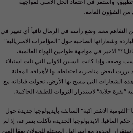
طبيق، واستمر في اعتماد الحل الأمني لمواجهة
 من الشؤون العامة.
التفاهم معه. وضع رأسه في الرمال نافياً أي تغيير في
باردة وشعاراتها الصاخبة حول “المؤامرات الامبريالية”
اتل!؟” الاخير في مواجهة طواحين الهواء العالمية،
حسب وصفه. وإذا كانت السنين الاولى التي تلت استيلاء
ررت لبعض مناصريه احتفاظه بها لأهدافه المعلنة
 هذه الشعارات التي مسح بها الأرض، تحولت قياداته مع
ه “بقرة حلابة” لاستدرار الثروات للطبقة الحاكمة.
ا “القومية الاشتراكية” السابقة بأيديولوجيا جديدة حول
حكم المافيا. الايديولوجيا الجديدة تآكلت بسرعة، إذ لم
تقرار الحدود مع إسرائيل المحتلة للجولان يفقأ العين