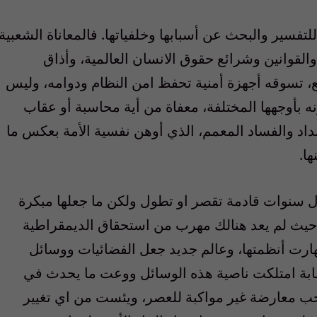
للتفسير والبحث عن أسبابها وخلفياتها. فالمعاناة الشعبية
لقوانين وشرائع حقوق الانسان العالمية، وأذاق
ع، تسوقه أجهزة أمنية تحفظ امن النظام ودوامه، وليس
بأوجهها المختلفة، معفاة من أية محاسبة أو عقاب
تبداد والفساد المعمم، الذي أوهن نفسية الأمة بعكس ما
ا.
لال سنوات قادمة تقصر او تطول ولكن ما جعلها مبكرة
، حيث لم يعد هنالك مهرب من استحقاق الديمقراطية
ارت أنظمتها، وعالم جديد جعل الفضائيات ووسائل
شابة امتلكت ناصية هذه الوسائل ووعت ما يحدث في
خب معارضة غير مواكبة للعصر، ويئست من اي تغيير