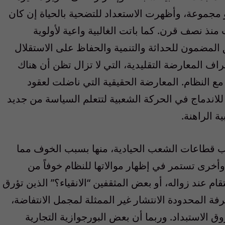
 مجموعة، وأظهرت الاستعداد للتضحية بالحياة إن كان
نذ نصف قرن. كما باتت الغالبية واعية لأولوية
المضمون للحداثة والتنمية والحفاظ على الاستقلال
ف المعارضة التقليدية، التي لا تزال تظن أن هناك
مع النظام. المعارضة الحقيقية التي ناضلت لعقود
 للاندماج في الحركة الشعبية لتتعلم السياسة من جديد
ة الراهنة.
 قطاعات الشعب الحيادية، منها بسبب الخوف مما
أخرى تستمر في إظهار موالاتها للنظام خوفاً من
ام عند زواله، أو بعض المثقفين “الانقياء؟” الذين تؤرق
المحدودة الانتشار غير الممثلة لمجمل الانتفاضة،
 الاستبداد. وربما أن بعض البورجوازية التجارية