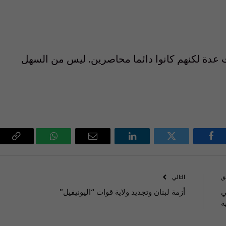
 عدة لكنهم كانوا دائما محاصرين. ليس من السهل
فيسبوك
تويتر
لينكدإن
البريد
واتساب
Copy
الإلكتروني
Link
ق
التالي
ي
أزمة لبنان وتجديد ولاية قوات “اليونيفيل”
ة