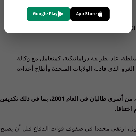
Google Play
App Store
كمائن ومحاولات الاغتيال التي كانت مسؤولة عنها
لسلطة، عاد بطريقة دراماتيكية، كمتعامل مع وكالة
لغزو الذي قادته الولايات المتحدة وأطاح أعداءه
وبعد ذلك اتهم بقتل المئات، إن لم يكن الآلاف، من أسرى طالبان في العام 2001، بما في ذلك تكديس
ختناقا.
ول، ارتقى مجددا في صفوف قوات الدفاع قبل أن يصبح