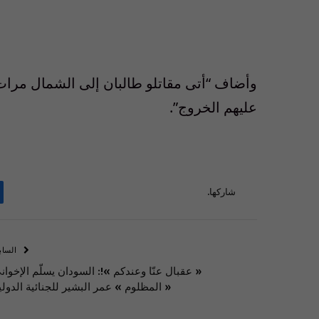
وأضاف “أتى مقاتلو طالبان إلى الشمال مرات
عليهم الخروج”.
شاركها.
الساب
« عقبال عنّا وعندكم »!: السودان يسلّم الإخوان
« المظلوم » عمر البشير للجنائية الدولي