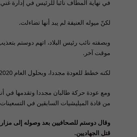
في نهاية المطاف نائبا للرئيس في إدارة غني.
لكنّ ميوله العنيفة لم يبد أنها تضاءلت.
وبصفته نائب رئيس البلاد، اتهم دوستم بتعذ
موقت آخر.
لكنه خطط للعودة مجددا، وبحلول العام 2020، حصل رسميا على رتبة “مارشال” في الجيش الأفغاني.
ومع عودة حركة طالبان مجددا وتقدمها في أنح
من قادة الميليشيات السابقين في التسعينات و
وقال دوستم للصحافيين بعد وصوله إلى مزار ش
قتل الجهاديين.