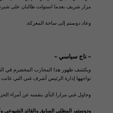
مزار شريف بعدما استولت طالبان على شبرغان
وعاد دوستم إلى ساحة المعركة.
– ناج سياسي –
ويكشف ظهور هذا المحارب المخضرم في القتال
تواجهها إدارة الرئيس أشرف غني التي عانت ع
وحاول غني مرارا النأي بنفسه عن أمراء الحرب
ودوستم، المظلي السابق والقائد الشيوعي وأ