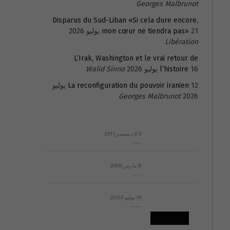
Georges Malbrunot
Disparus du Sud-Liban «Si cela dure encore,
21 يوليو 2026
mon cœur ne tiendra pas»
Libération
L’Irak, Washington et le vrai retour de
16 يوليو 2026
l’histoire
Walid Sinno
La reconfiguration du pouvoir iranien
12 يوليو
Georges Malbrunot
2026
23 ديسمبر 2011
عائلة المهندس طارق الربعة: أين دولة القانون والموسسات؟
8 مارس 2008
رسالة مفتوحة لقداسة البابا شنوده الثالث
19 يوليو 2023
إشكاليات التقويم الهجري، وهل يجدي هذا التقويم أيُ نفع؟