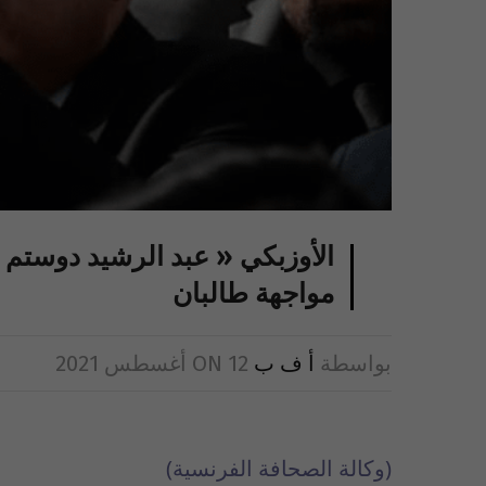
الأوزبكي « عبد الرشيد دوستم 
مواجهة طالبان
بواسطة
أ ف ب
12 أغسطس 2021
ON
(وكالة الصحافة الفرنسية)