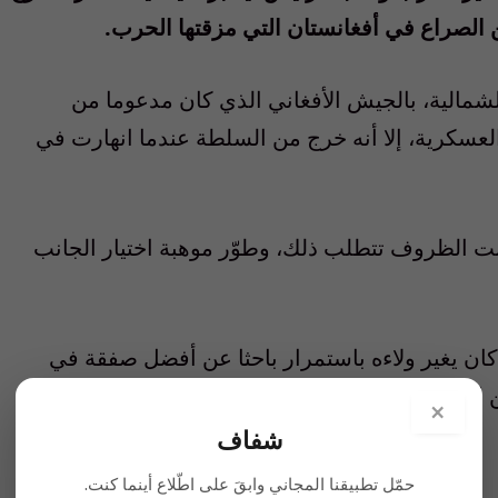
الصراع في أفغانستان التي مزقتها الحرب.
مالية، بالجيش الأفغاني الذي كان مدعوما من
عسكرية، إلا أنه خرج من السلطة عندما انهارت في
نت الظروف تتطلب ذلك، وطوّر موهبة اختيار الجانب
كان يغير ولاءه باستمرار باحثا عن أفضل صفقة في
 الميليشيات.
×
شفاف
حمّل تطبيقنا المجاني وابقَ على اطّلاع أينما كنت.