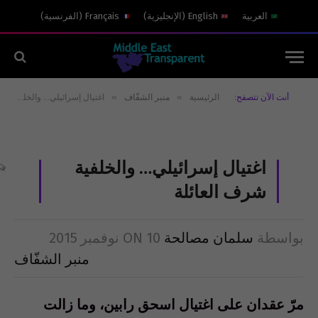
العربية
English
(
الإنجليزية
)
Français
(
الفرنسية
)
»
»
أنت الآن تتصفح:
الرئيسية
منبر الشفّاف
اغتيال إسرائيلي… والخلفية شرف العائلة
اغتيال إسرائيلي… والخلفية
شرف العائلة
بواسطة
سلمان مصالحة
10 نوفمبر 2015
ON
منبر الشفّاف
مرّ عقدان على اغتيال اسحق رابين، وما زالت