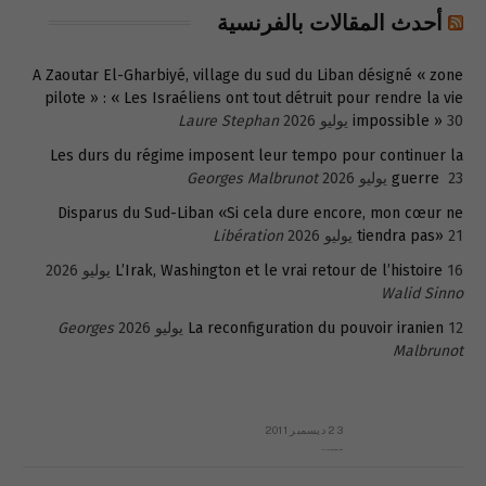
أحدث المقالات بالفرنسية
A Zaoutar El-Gharbiyé, village du sud du Liban désigné « zone
pilote » : « Les Israéliens ont tout détruit pour rendre la vie
30 يوليو 2026
impossible »
Laure Stephan
Les durs du régime imposent leur tempo pour continuer la
23 يوليو 2026
guerre
Georges Malbrunot
Disparus du Sud-Liban «Si cela dure encore, mon cœur ne
21 يوليو 2026
tiendra pas»
Libération
16 يوليو 2026
L’Irak, Washington et le vrai retour de l’histoire
Walid Sinno
12 يوليو 2026
La reconfiguration du pouvoir iranien
Georges
Malbrunot
23 ديسمبر 2011
عائلة المهندس طارق الربعة: أين دولة القانون والموسسات؟