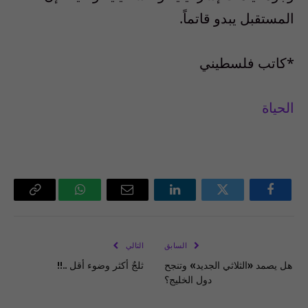
المستقبل يبدو قاتماً.
*كاتب فلسطيني
الحياة
فيسبوك
تويتر
لينكدإن
البريد
واتساب
Copy
الإلكتروني
Link
السابق
التالي
هل يصمد «الثلاثي الجديد» وتنجح
ثلجٌ أكثر وضوء أقل ..!!
دول الخليج؟