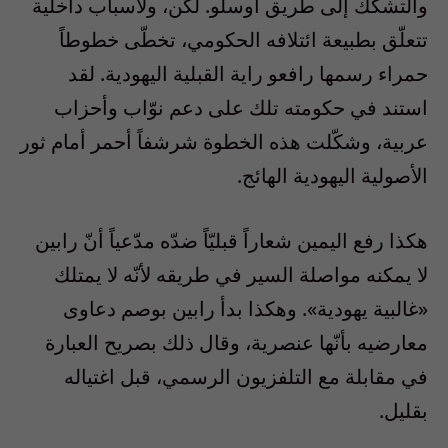
والتشكّك إلى طريق أوسلو. لكن، ولأسباب داخلية
تتعلّق بطبيعة ائتلافه الحكومي، تخطّى خطوطاً
حمراء رسمها رافعو راية القبلية اليهودية. لقد
استند في حكومته تلك على دعم نوّاب وأحزاب
عربية، وشكّلت هذه الخطوة شرشفاً أحمر أمام ثور
الأصولية اليهودية الهائج.
هكذا رفع اليمين شعاراً قبليّاً ضدّه مدّعياً أنّ رابين
لا يمكنه مواصلة السير في طريقه لأنّه لا يمتلك
«غالبية يهودية». وهكذا بدأ رابين بوصم دعاوى
معارضيه بأنّها عنصرية، وقال ذلك بصريح العبارة
في مقابلة مع التلفزيون الرسمي، قبل اغتياله
بقليل.