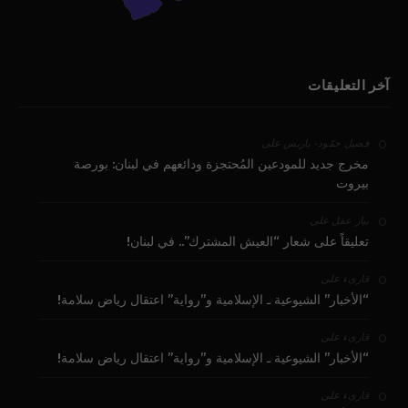
آخر التعليقات
على
فضيل حمّود - باريس
مخرج جديد للمودعين المُحتجزة ودائعهم في لبنان: بورصة
بيروت
على
بيار عقل
تعليقاً على شعار “العيش المشترك”.. في لبنان!
على
قارىء
“الأخبار” الشيوعية ـ الإسلامية و”رواية” اعتقال رياض سلامة!
على
قارىء
“الأخبار” الشيوعية ـ الإسلامية و”رواية” اعتقال رياض سلامة!
على
قارىء