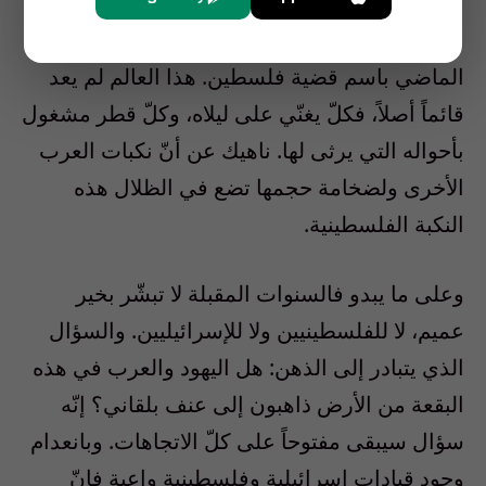
وفي الخلفية ثمّة «عالم عربيّ» طالما تغنّى في
الماضي باسم قضية فلسطين. هذا العالم لم يعد
قائماً أصلاً، فكلّ يغنّي على ليلاه، وكلّ قطر مشغول
بأحواله التي يرثى لها. ناهيك عن أنّ نكبات العرب
الأخرى ولضخامة حجمها تضع في الظلال هذه
النكبة الفلسطينية.
وعلى ما يبدو فالسنوات المقبلة لا تبشّر بخير
عميم، لا للفلسطينيين ولا للإسرائيليين. والسؤال
الذي يتبادر إلى الذهن: هل اليهود والعرب في هذه
البقعة من الأرض ذاهبون إلى عنف بلقاني؟ إنّه
سؤال سيبقى مفتوحاً على كلّ الاتجاهات. وبانعدام
وجود قيادات إسرائيلية وفلسطينية واعية فإنّ