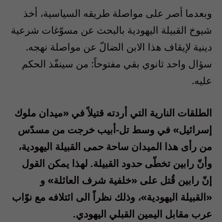
وبعدما أصر على مواصلة طريقه السياسية، أخذ
شيوخ القبيلة اليهودية بالبحث عن مسوّغات شرعية
دينية لإيقاف هذا الابن الضالّ عن مواصلة نهجه.
سؤال واحد ثانوي بقي مفتوحاً: من سينفّذ الحكم
عليه.
الطلقات النارية التي أردته قتيلاً في «ميدان ملوك
إسرائيل» في وسط تل-أبيب خرجت من مسدّس
من رأى هذا الميدان ساحة حمى القبيلة اليهودية،
وأنّ رابين تخطّى حدود القبيلة. لهذا يمكن القول
إنّ رابين قُتل على «خلفية شرف العائلة» و
«القبيلة اليهودية»، وذلك نظراً الى ائتلافه مع نوّاب
عرب مقابل اليمين القبلي اليهودي.