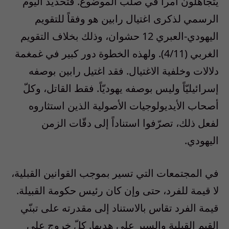
يتجاهلون أمراً في صلب الموضوع. فتحديد اليوم
الرسمي لذكرى اغتيال رابين هو وفقاً للتقويم
اليهودي-العبري 12 حشوان، وذلك بخلاف التقويم
الغربي (4/11). ولهذه الخطوة دور كبير في غمغمة
دلالات وخلفية الاغتيال. فقد اغتيل رابين بوصفه
إسرائيليّاً وليس بوصفه يهوديّاً. فقط القاتل، وكلّ
أصحاب الأيديولوجيات الأصولية الذين استثاروه
لفعل ذلك، تصرّفوا استناداً إلى دقّات الزمن
اليهودي.
في المجتمعات التي تسير بموجب القوانين القبلية،
لا قيمة للفرد، حتى وإن كان رئيس حكومة القبيلة.
قيمة الفرد تقاس بالاستناد إلى مقدرته على تبنّي
القيم القبلية والسير على هديها. كلّ خروج على