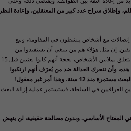
 يد من إعادة الثقة بين الطوائف. ويقتضي ذلك، وعلى
لظلم، وإطلاق سراح عدد كبير من المعتقلين، وإعادة النظر
ا إتصالات مع أشخاص ينشطون في المقاومة، ومع
قين. إن مثل هؤلاء هم من ينبغي أن يستفيدوا من
المصالحة. لا يمكن أن تستمر الشكوك في ما يتعلق بملايين الأشخاص، بحجة أنهم كانوا بعثيين قبل 15
هذه، وأن تتحرك العدالة ضد من يُعرَف أنهم ارتكبوا
 سنة. وهذا أمر غير معقول
!
ين العراقيين في السلطة، فستستمر عملية إزالة البعث
هي المفتاح الأساسي. وبدون مصالحة حقيقية، لن ينهض