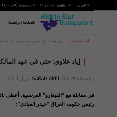
العربية
English
(
الإنجليزية
)
Français
(
الفرنسية
)
الصفحة الرئيسية
»
أنت الآن تتصفح:
الرئيسية
إياد علاوي: حتى في عهد المالكي لم نر
إياد علاوي: حتى في عهد المالكي 
بواسطة
29 أبريل 2015
ON
SARAH AKEL
في مقابلة مع “الفيغارو” الفرنسية، أعطى نائب
رئيس حكومة العراق “حيدر العبادي”: