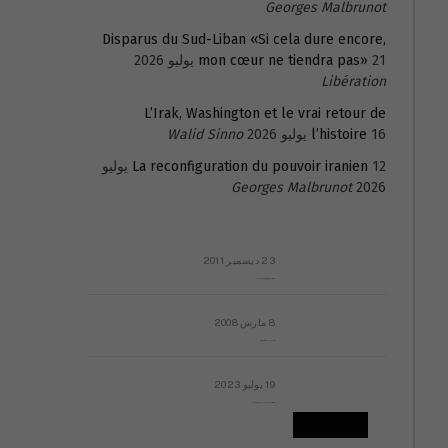
Georges Malbrunot
Disparus du Sud-Liban «Si cela dure encore,
21 يوليو 2026
mon cœur ne tiendra pas»
Libération
L’Irak, Washington et le vrai retour de
16 يوليو 2026
l’histoire
Walid Sinno
La reconfiguration du pouvoir iranien
12 يوليو
Georges Malbrunot
2026
23 ديسمبر 2011
عائلة المهندس طارق الربعة: أين دولة القانون والموسسات؟
8 مارس 2008
رسالة مفتوحة لقداسة البابا شنوده الثالث
19 يوليو 2023
إشكاليات التقويم الهجري، وهل يجدي هذا التقويم أيُ نفع؟