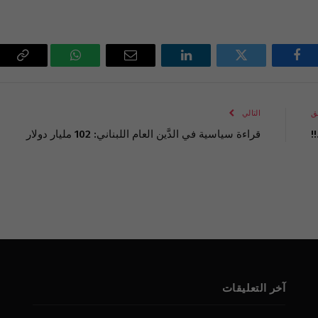
فيسبوك
تويتر
لينكدإن
البريد
واتساب
Copy
الإلكتروني
Link
ق
التالي
!
قراءة سياسية في الدَّين العام اللبناني: 102 مليار دولار
آخر التعليقات