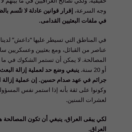
حقيقية. ولكي نصالح العراقيين في ما بينهم لا
وجه السرعة،
إقرار قوانين عادلة لا تتّسم با
في ملفات البعثيين القدامى.
في المناطق التي تسيطر عليها “داعش” لدين
عناصر من القبائل، ومع بعثيين وعسكريين ساب
أو 20 سنة.
ينبغي وضع حد لعملية إزالة البعث 
جرائم في عهد صدام حسين. إن عملية إزالة البعث مستمرة منذ 12
وكونوا على ثقة بأنه إذا استمر نفس المسؤول
لعشرات السنين.
لكي يبقى العراق، ينبغي أن تكون المصالحة 
العراق.