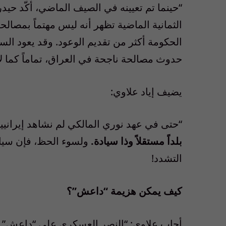
“حينما تم تعيينه في الصيف الماضي، أكّد حيد
الثمانية الماضية تظهر أنه ليس مهتماً بمصال
الحكومة أكثر من تقديم الوعود. وقد يعود الس
حدوث مصالحة ناجحة في العراق، تماماً كما لا
يضيف إياد علاوي:
“حتى في عهد نوري المالكي لم نشاهد إيرانيي
بلداً مستقلاً وذا سيادة.
ولسوء الحظ، فإن سياس
التشدد!
كيف يمكن هزيمة “داعش”؟
أجاب علاوي: “النصر العسكري على “داعش” ي