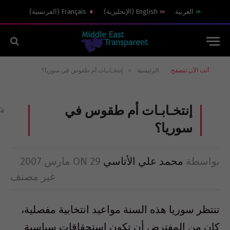
العربية
English
(
الإنجليزية
)
Français
(
الفرنسية
)
»
أنت الآن تتصفح:
الرئيسية
إنتخـابـات أم طقوس في سوريا؟
إنتخـابـات أم طقوس في
سوريا؟
بواسطة
محمد علي الأتاسي
29 مارس 2007
ON
غير مصنف
تنتظر سوريا هذه السنة مواعيد انتخابية مفصلية،
كان من المفترض أن تكون استحقاقات سياسية