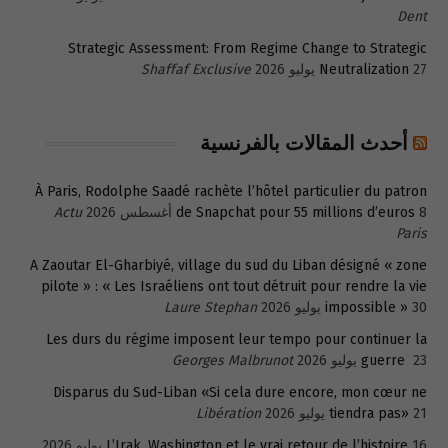
Dent
Strategic Assessment: From Regime Change to Strategic
27 يوليو 2026
Neutralization
Shaffaf Exclusive
أحدث المقالات بالفرنسية
À Paris, Rodolphe Saadé rachète l’hôtel particulier du patron
8 أغسطس 2026
de Snapchat pour 55 millions d’euros
Actu
Paris
A Zaoutar El-Gharbiyé, village du sud du Liban désigné « zone
pilote » : « Les Israéliens ont tout détruit pour rendre la vie
30 يوليو 2026
impossible »
Laure Stephan
Les durs du régime imposent leur tempo pour continuer la
23 يوليو 2026
guerre
Georges Malbrunot
Disparus du Sud-Liban «Si cela dure encore, mon cœur ne
21 يوليو 2026
tiendra pas»
Libération
16 يوليو 2026
L’Irak, Washington et le vrai retour de l’histoire