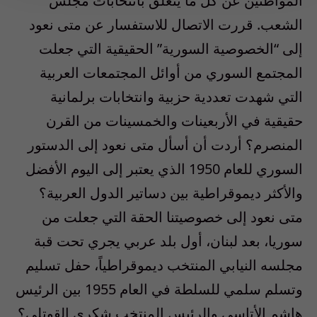
المواطنين عن كل ما يتعلق بانتخابات مجلس
الشعب. قررت الاتصال للاستفسار عن متى نعود
إلى “الخصوصية السورية” الحقيقية التي جعلت
المجتمع السوري من أوائل المجتمعات العربية
التي شهدت تعددية حزبية وانتخابات برلمانية
حقيقية في الأربعينات والخمسينات من القرن
المنصرم؟ أردت أن أسأل متى نعود إلى الدستور
السوري للعام 1950 الذي يعتبر إلى اليوم الأفضل
والأكثر ديموقراطية بين دساتير الدول العربية؟
متى نعود إلى خصوصيتنا الحقة التي جعلت من
سوريا، بعد لبنان، أول بلد عربي يجري تحت قبة
مجلسه النيابي المنتخب ديموقراطياً، حفل تسليم
وتسلم سلمي للسلطة في العام 1955 بين الرئيس
هاشم الأتاسي والرئيس المنتخب شكري القوتلي؟