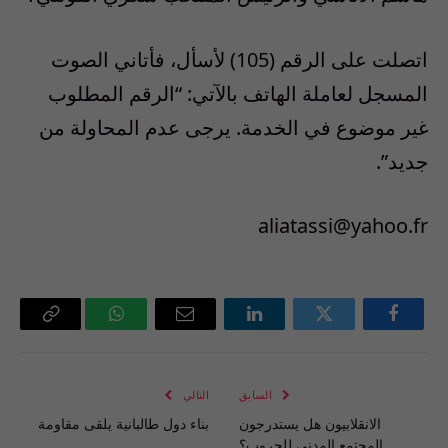
اتصلت على الرقم (105) لأسأل، فأتاني الصوت
المسجل لعاملة الهاتف بالآتي: “الرقم المطلوب
غير موضوع في الخدمة. يرجى عدم المحاولة من
جديد”.
aliatassi@yahoo.fr
فيسبوك
تويتر
لينكدإن
البريد
واتساب
Copy
الإلكتروني
Link
السابق
التالي
الانقلابيون هل يستدرجون
بناء دول طالبانية يلقى مقاومة
المجتمع المدني للحروب؟