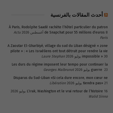
أحدث المقالات بالفرنسية
À Paris, Rodolphe Saadé rachète l’hôtel particulier du patron
8 أغسطس 2026
de Snapchat pour 55 millions d’euros
Actu
Paris
A Zaoutar El-Gharbiyé, village du sud du Liban désigné « zone
pilote » : « Les Israéliens ont tout détruit pour rendre la vie
30 يوليو 2026
impossible »
Laure Stephan
Les durs du régime imposent leur tempo pour continuer la
23 يوليو 2026
guerre
Georges Malbrunot
Disparus du Sud-Liban «Si cela dure encore, mon cœur ne
21 يوليو 2026
tiendra pas»
Libération
16 يوليو 2026
L’Irak, Washington et le vrai retour de l’histoire
Walid Sinno