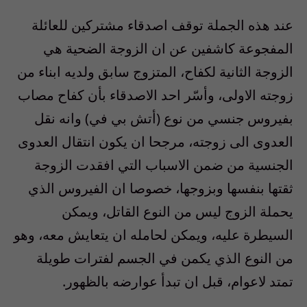
عند هذه الجملة توقف اصدقاء مشتركين للعائلة
المفجوعة كاشفين عن ان الزوجة الضحية هي
الزوجة الثانية لكفاح، المتزوج سابق ولديه ابناء من
زوجته الاولى، وأسّر احد الاصدقاء بأن كفاح مصاب
بفيروس جنسي من نوع (أتش بي في) وانه نقل
العدوى الى زوجته، مرجحا ان يكون انتقال العدوى
الجنسية من ضمن الاسباب التي افقدت الزوجة
ثقتها بنفسها وبزوجها، خصوصا ان الفيروس الذي
يحملة الزوج ليس من النوع القاتل، ويمكن
السيطرة عليه، ويمكن لحامله ان يتعايش معه، وهو
من النوع الذي يكمن في الجسم لفترات طويلة
تمتد لاعوام، قبل ان تبدأ عوارضه بالظهور.