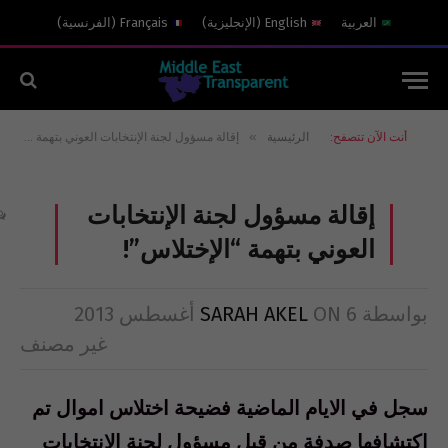
العربية
English
(
الإنجليزية
)
Français
(
الفرنسية
)
»
أنت الآن تتصفح:
الرئيسية
إقالة مسؤول لجنة الإنتخابات العوني بتهمة “الإختلاس”!
إقالة مسؤول لجنة الإنتخابات
العوني بتهمة “الإختلاس”!
بواسطة
6 أغسطس 2013
ON
SARAH AKEL
غير مصنف
سجل في الايام الماضية فضيحة اختلاس اموال تم
اكتشافها صدفة من قبل مسؤول لجنة الانتخابات