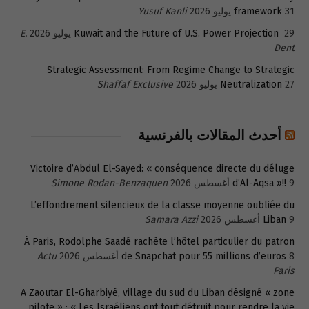
31 يوليو 2026
framework
Yusuf Kanli
29 يوليو 2026
Kuwait and the Future of U.S. Power Projection
E.
Dent
Strategic Assessment: From Regime Change to Strategic
27 يوليو 2026
Neutralization
Shaffaf Exclusive
أحدث المقالات بالفرنسية
Victoire d’Abdul El-Sayed: « conséquence directe du déluge
9 أغسطس 2026
d’Al-Aqsa »!!
Simone Rodan-Benzaquen
L’effondrement silencieux de la classe moyenne oubliée du
9 أغسطس 2026
Liban
Samara Azzi
À Paris, Rodolphe Saadé rachète l’hôtel particulier du patron
8 أغسطس 2026
de Snapchat pour 55 millions d’euros
Actu
Paris
A Zaoutar El-Gharbiyé, village du sud du Liban désigné « zone
pilote » : « Les Israéliens ont tout détruit pour rendre la vie