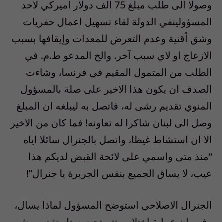
وصولا الى طلب مبلغ 75 الف دولار اميركي لاحد
المسؤولينفي الدولة لقاء تسهيل اعمال حفريات
وشق أقنية وعدم التعرض للمعدات وإيقافها بسبب
الازعاج او لاي سبب آخر. والح المدعو ط.م. في
الطلب من المتمول المقيم في فرنسا، وشاءت
الصدف ان يكون هذا الاخير على صلة بالمسؤول
المنوي تقديم رشى له، فاتصل به ليبلغه ان المبلغ
وصل الى لبنان شاكرا له تعاونه! فما كان من الاخير
الا ان استشاط غيظا، واتصل بالجنرال سائلا اياه
“منذ متى واسمي على لائحة القبض لديكم هذا
عيب، لا يساق الجميع بنفس الجريرة يا جنرال”!
الجنرال الاصلاحي استوضح المسؤول لماذا يسال،
وفهم ان عملية اختلاس تتم تحت ستار تقديم رشى