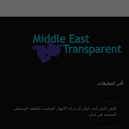
آخر التعليقات
على
قارىء
الفقر الذي يأنف لبنان أن يراه: الانهيار الصامت للطبقة الوسطى
المنسية في لبنان
على
قارىء