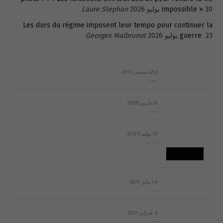
30 يوليو 2026
impossible »
Laure Stephan
Les durs du régime imposent leur tempo pour continuer la
23 يوليو 2026
guerre
Georges Malbrunot
23 ديسمبر 2011
عائلة المهندس طارق الربعة: أين دولة القانون والموسسات؟
8 مارس 2008
رسالة مفتوحة لقداسة البابا شنوده الثالث
19 يوليو 2023
إشكاليات التقويم الهجري، وهل يجدي هذا التقويم أيُ نفع؟
14 يناير 2011
ماذا يحدث في ليبيا اليوم الجمعة؟
3 فبراير 2011
بيان الأقباط وحتمية التغيير ودعوة للتوقيع