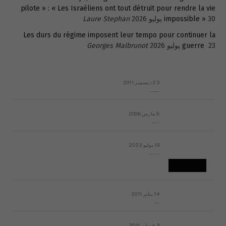
pilote » : « Les Israéliens ont tout détruit pour rendre la vie
30 يوليو 2026
impossible »
Laure Stephan
Les durs du régime imposent leur tempo pour continuer la
23 يوليو 2026
guerre
Georges Malbrunot
23 ديسمبر 2011
عائلة المهندس طارق الربعة: أين دولة القانون والموسسات؟
8 مارس 2008
رسالة مفتوحة لقداسة البابا شنوده الثالث
19 يوليو 2023
إشكاليات التقويم الهجري، وهل يجدي هذا التقويم أيُ نفع؟
14 يناير 2011
ماذا يحدث في ليبيا اليوم الجمعة؟
3 فبراير 2011