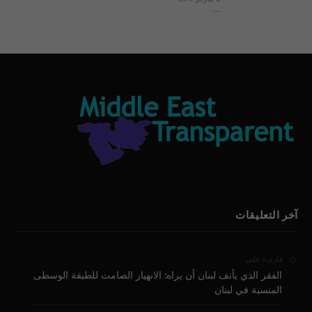
بيان الأقباط وحتمية التغيير ودعوة للتوقيع
آخر التعليقات
على
قارىء
الفقر الذي يأنف لبنان أن يراه: الانهيار الصامت للطبقة الوسطى
المنسية في لبنان