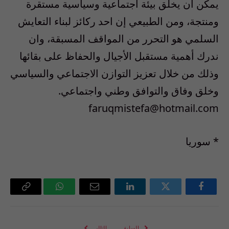
يمكن أن يخلق بيئة اجتماعية وسياسية مستقرة
ومنتجة، ومن الطبيعي إن احد ركائز لبناء التعايش
السلمي هو التحرر من المواقف المسبقة، وان
ندرك أهمية مستقبل الأجيال والحفاظ على بقائها
وذلك من خلال تعزيز التوازن الاجتماعي والسياسي
وخلق وفاق والتوافق وطني واجتماعي.
faruqmistefa@hotmail.com
* سوريا
فيسبوك
تويتر
لينكدإن
البريد
واتساب
Copy
الإلكتروني
Link
السابق
التالي