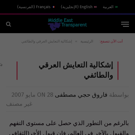
العربية
English
(
الإنجليزية
)
Français
(
الفرنسية
)
»
أنت الآن تتصفح:
الرئيسية
إشكالية التعايش العرقي والطائفي
إشكالية التعايش العرقي
والطائفي
بواسطة
فاروق حجي مصطفى
28 مايو 2007
ON
غير مصنف
بالرغم من التطور الذي حصل على مستوى التفهم
والقبول بالآخر في العالم، فإن قبول الأخر(الثقافي