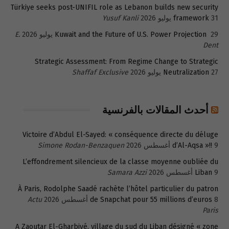
Türkiye seeks post-UNIFIL role as Lebanon builds new security
31 يوليو 2026
framework
Yusuf Kanli
29 يوليو 2026
Kuwait and the Future of U.S. Power Projection
E.
Dent
Strategic Assessment: From Regime Change to Strategic
27 يوليو 2026
Neutralization
Shaffaf Exclusive
أحدث المقالات بالفرنسية
Victoire d’Abdul El-Sayed: « conséquence directe du déluge
9 أغسطس 2026
d’Al-Aqsa »!!
Simone Rodan-Benzaquen
L’effondrement silencieux de la classe moyenne oubliée du
9 أغسطس 2026
Liban
Samara Azzi
À Paris, Rodolphe Saadé rachète l’hôtel particulier du patron
8 أغسطس 2026
de Snapchat pour 55 millions d’euros
Actu
Paris
A Zaoutar El-Gharbiyé, village du sud du Liban désigné « zone