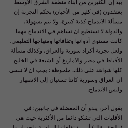
بيد إن الكثيربن من أبناء منطقة الشرق الأوسط
يعتقدون (في كثير من الأحيان) بحكم التجربة إن
مسألة الاندماج كذبة كبيرة، ولا تتم بسهولة،
والدولة لا تستطيع ان تساهم في الاندماج مهما
كانت مستوى أدواتها وثقافاتها ومنهاجها التعليمي.
ولعل تجربة أكراد سورية والعراق، وكذلك مسألة
الأقباط في مصر والامازيغ أو الشيعة في الخليج
كلها شواهد على ذلك. ملحوظة : يجب ان لا ننسى
ان العراق وسورية كانتا تسعيان إلى الانصهار
وليس الاندماج.
بقول آخر، يبدو أن المعضلة في جانبين: في
الأقليات التي تشكو دائما من الأكثرية حيث هي
(والحق يقال) أسيرة ثقافاتها الماضية وإحساسها