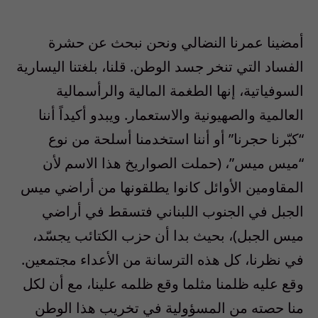
أمضينا عمرنا النضالي ونحن نبحث عن حشرة
الفساد التي تنخر جسد الوطن. قلنا، بلغتنا اليسارية
السوفياتية، إنها الطغمة المالية والرأسمالية
العالمية والصهيونية والاستعمار. ويبدو أكيداً أننا
“كبّرنا حجرنا” أو أننا استخدمنا أسلحة من نوع
“ميس ميس”، (حملت الصواريخ هذا الاسم لأن
المقاومين الأوائل كانوا يطلقونها من أراضي ميس
الجبل في الجنوب اللبناني فتسقط في أراضي
ميس الجبل)، بحيث بدا أن حزب الكتائب يجسّد،
في نظرنا، كل هذه الترسانة من الأعداء مجتمعين.
وقع عليه ظلمنا مثلما وقع ظلمه علينا، مع أن لكل
منا حصته من المسؤولية في تخريب هذا الوطن