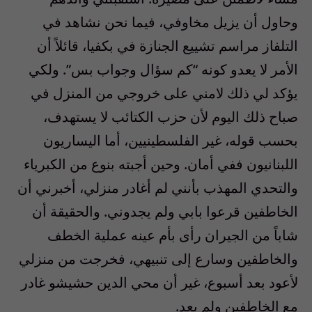
وحاول أن يزيل مخاوفي، فيما نحن نشاهد في
التلفاز مراسم تشييع الجنازة في بكفيا، قائلاً أن
الأمر لا يعدو كونه “كم سؤال وجواب بس”. ولكي
يؤكد لي ذلك لامني على خروجي من المنزل في
صباح ذلك اليوم لأن حزب الكتائب لا يستهدف،
بحسب قوله، غير الفلسطينيين، أما اليساريون
اللبنانيون ففي أمان. وحين أجبته بنوع من الكبرياء
والتحدي المهذب بأنني لم أغادر منزلي، أخبرني أن
الخاطفين قرعوا بابي ولم يجدوني. والحقيقة أن
شاباً من الجيران رأى بأم عينه عملية الخطف
والخاطفين وسارع إلى تنبيهي، فخرجت من منزلي
لأعود بعد أسبوع، غير أن محي الدين حشيشو غادر
مع الخاطفين ولم يعد.