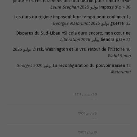
pilote » : « Les Israéliens ont tout détruit pour rendre la vie
30 يوليو 2026
impossible »
Laure Stephan
Les durs du régime imposent leur tempo pour continuer la
23 يوليو 2026
guerre
Georges Malbrunot
Disparus du Sud-Liban «Si cela dure encore, mon cœur ne
21 يوليو 2026
tiendra pas»
Libération
16 يوليو 2026
L’Irak, Washington et le vrai retour de l’histoire
Walid Sinno
12 يوليو 2026
La reconfiguration du pouvoir iranien
Georges
Malbrunot
23 ديسمبر 2011
عائلة المهندس طارق الربعة: أين دولة القانون والموسسات؟
8 مارس 2008
رسالة مفتوحة لقداسة البابا شنوده الثالث
19 يوليو 2023