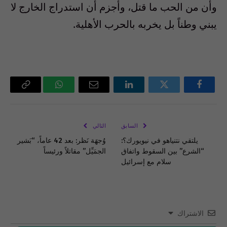
وأن من الحب ما قتل، وأجزم أن استدراج الخارج لا
يبني وطناً بل يخربه بالحرب الأهلية.
فيسبوك
تويتر
لينكدإن
البريد
واتساب
Copy
الإلكتروني
Link
السابق
التالي
يلتقي نتنياهو في نيويورك؟:
وُجهَة نَظر: بعد 42 عاماً، “بَشير
“الشرع” بين السقوط واتفاق
الجمَيِّل” مقاتلاً ورئيساً
سلام مع إسرائيل
الاشتراك