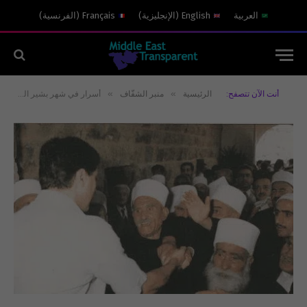
العربية
English
(
الإنجليزية
)
Français
(
الفرنسية
)
»
»
أنت الآن تتصفح:
الرئيسية
منبر الشفّاف
أسرار في شهر بشير الجميل