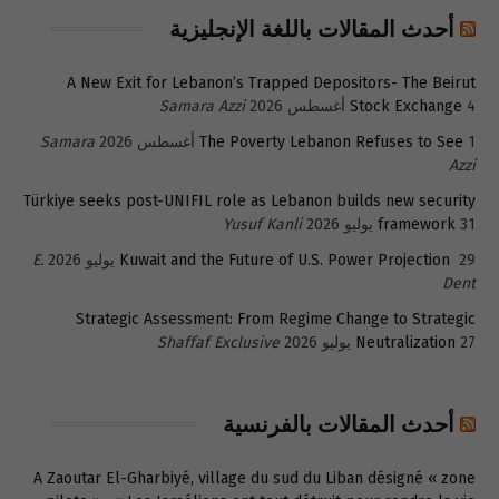
أحدث المقالات باللغة الإنجليزية
A New Exit for Lebanon’s Trapped Depositors- The Beirut
4 أغسطس 2026
Stock Exchange
Samara Azzi
1 أغسطس 2026
The Poverty Lebanon Refuses to See
Samara
Azzi
Türkiye seeks post-UNIFIL role as Lebanon builds new security
31 يوليو 2026
framework
Yusuf Kanli
29 يوليو 2026
Kuwait and the Future of U.S. Power Projection
E.
Dent
Strategic Assessment: From Regime Change to Strategic
27 يوليو 2026
Neutralization
Shaffaf Exclusive
أحدث المقالات بالفرنسية
A Zaoutar El-Gharbiyé, village du sud du Liban désigné « zone